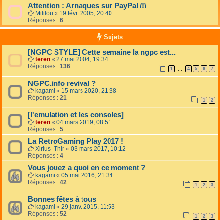
Attention : Arnaques sur PayPal /!\
Mililou
«
19 févr. 2005, 20:40
Réponses :
6
Sujets
[NGPC STYLE] Cette semaine la ngpc est...
teren
«
27 mai 2004, 19:34
Réponses :
136
1
4
5
6
7
…
NGPC.info revival ?
kagami
«
15 mars 2020, 21:38
Réponses :
21
1
2
[l'emulation et les consoles]
teren
«
04 mars 2019, 08:51
Réponses :
5
La RetroGaming Play 2017 !
Xirius_Thir
«
03 mars 2017, 10:12
Réponses :
4
Vous jouez a quoi en ce moment ?
kagami
«
05 mai 2016, 21:34
Réponses :
42
1
2
3
Bonnes fêtes à tous
kagami
«
29 janv. 2015, 11:53
Réponses :
52
1
2
3