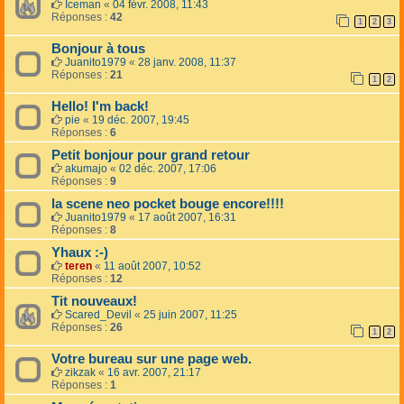
Iceman
«
04 févr. 2008, 11:43
Réponses :
42
1
2
3
Bonjour à tous
Juanito1979
«
28 janv. 2008, 11:37
Réponses :
21
1
2
Hello! I'm back!
pie
«
19 déc. 2007, 19:45
Réponses :
6
Petit bonjour pour grand retour
akumajo
«
02 déc. 2007, 17:06
Réponses :
9
la scene neo pocket bouge encore!!!!
Juanito1979
«
17 août 2007, 16:31
Réponses :
8
Yhaux :-)
teren
«
11 août 2007, 10:52
Réponses :
12
Tit nouveaux!
Scared_Devil
«
25 juin 2007, 11:25
Réponses :
26
1
2
Votre bureau sur une page web.
zikzak
«
16 avr. 2007, 21:17
Réponses :
1