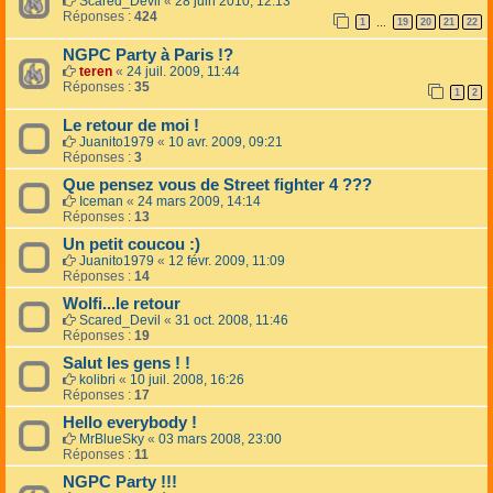
Scared_Devil
«
28 juin 2010, 12:13
Réponses :
424
1
19
20
21
22
…
NGPC Party à Paris !?
teren
«
24 juil. 2009, 11:44
Réponses :
35
1
2
Le retour de moi !
Juanito1979
«
10 avr. 2009, 09:21
Réponses :
3
Que pensez vous de Street fighter 4 ???
Iceman
«
24 mars 2009, 14:14
Réponses :
13
Un petit coucou :)
Juanito1979
«
12 févr. 2009, 11:09
Réponses :
14
Wolfi...le retour
Scared_Devil
«
31 oct. 2008, 11:46
Réponses :
19
Salut les gens ! !
kolibri
«
10 juil. 2008, 16:26
Réponses :
17
Hello everybody !
MrBlueSky
«
03 mars 2008, 23:00
Réponses :
11
NGPC Party !!!