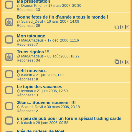
Ma présentation
Dragon Knight
«
17 mars 2007, 20:30
Réponses :
13
Bonne fetes de fin d'année a tous le monde !
Scared_Devil
«
10 janv. 2007, 14:09
Réponses :
30
1
2
Mon tatouage
MadAmadeus
«
17 déc. 2006, 11:16
Réponses :
7
Trucs rigolos !!!
MadAmadeus
«
03 août 2006, 10:29
Réponses :
34
1
2
petit nouveau..
k-dash
«
21 juil. 2006, 11:11
Réponses :
8
Le topic des vacances
Iceman
«
21 juin 2006, 12:59
Réponses :
3
36cm... Souvenir souvenir !!!
Scared_Devil
«
30 mars 2006, 23:18
Réponses :
2
un peu de pub pour un forum spécial trading cards
k-dash
«
29 janv. 2006, 00:58
Idée de cadeau de Noel