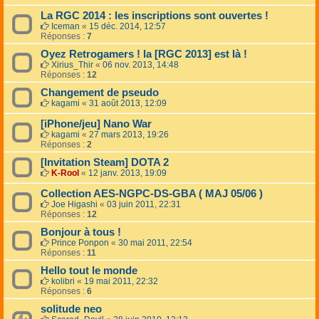
La RGC 2014 : les inscriptions sont ouvertes !
Iceman
«
15 déc. 2014, 12:57
Réponses :
7
Oyez Retrogamers ! la [RGC 2013] est là !
Xirius_Thir
«
06 nov. 2013, 14:48
Réponses :
12
Changement de pseudo
kagami
«
31 août 2013, 12:09
[iPhone/jeu] Nano War
kagami
«
27 mars 2013, 19:26
Réponses :
2
[Invitation Steam] DOTA 2
K-Rool
«
12 janv. 2013, 19:09
Collection AES-NGPC-DS-GBA ( MAJ 05/06 )
Joe Higashi
«
03 juin 2011, 22:31
Réponses :
12
Bonjour à tous !
Prince Ponpon
«
30 mai 2011, 22:54
Réponses :
11
Hello tout le monde
kolibri
«
19 mai 2011, 22:32
Réponses :
6
solitude neo