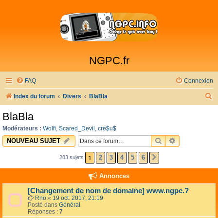
NGPC.fr
FAQ
Connexion
R
Index du forum
Divers
BlaBla
e
BlaBla
c
Modérateurs :
Wolfi
,
Scared_Devil
,
cre$u$
h
RECHERCHER
RECHERCHE 
NOUVEAU SUJET
e
1
2
3
4
5
6
283 sujets
SUIVANTE
r
c
Annonces
h
[Changement de nom de domaine] www.ngpc.?
e
Rno
«
19 oct. 2017, 21:19
Posté dans
Général
r
Réponses :
7