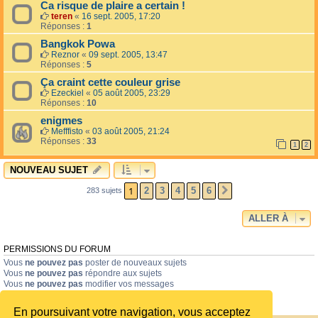
Ca risque de plaire a certain !
teren
«
16 sept. 2005, 17:20
Réponses :
1
Bangkok Powa
Reznor
«
09 sept. 2005, 13:47
Réponses :
5
Ça craint cette couleur grise
Ezeckiel
«
05 août 2005, 23:29
Réponses :
10
enigmes
Mefffisto
«
03 août 2005, 21:24
Réponses :
33
1
2
NOUVEAU SUJET
1
2
3
4
5
6
283 sujets
SUIVANTE
ALLER À
PERMISSIONS DU FORUM
Vous
ne pouvez pas
poster de nouveaux sujets
Vous
ne pouvez pas
répondre aux sujets
Vous
ne pouvez pas
modifier vos messages
Vous
ne pouvez pas
supprimer vos messages
Vous
ne pouvez pas
joindre des fichiers
En poursuivant votre navigation, vous acceptez