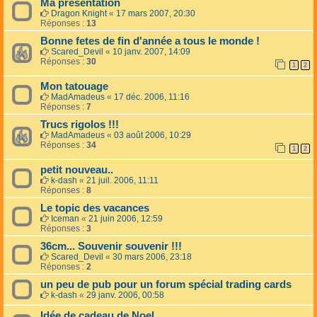
Ma présentation
Dragon Knight
«
17 mars 2007, 20:30
Réponses :
13
Bonne fetes de fin d'année a tous le monde !
Scared_Devil
«
10 janv. 2007, 14:09
Réponses :
30
1
2
Mon tatouage
MadAmadeus
«
17 déc. 2006, 11:16
Réponses :
7
Trucs rigolos !!!
MadAmadeus
«
03 août 2006, 10:29
Réponses :
34
1
2
petit nouveau..
k-dash
«
21 juil. 2006, 11:11
Réponses :
8
Le topic des vacances
Iceman
«
21 juin 2006, 12:59
Réponses :
3
36cm... Souvenir souvenir !!!
Scared_Devil
«
30 mars 2006, 23:18
Réponses :
2
un peu de pub pour un forum spécial trading cards
k-dash
«
29 janv. 2006, 00:58
Idée de cadeau de Noel