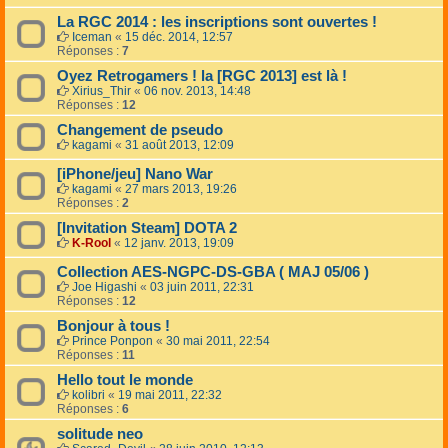
La RGC 2014 : les inscriptions sont ouvertes !
Iceman
«
15 déc. 2014, 12:57
Réponses :
7
Oyez Retrogamers ! la [RGC 2013] est là !
Xirius_Thir
«
06 nov. 2013, 14:48
Réponses :
12
Changement de pseudo
kagami
«
31 août 2013, 12:09
[iPhone/jeu] Nano War
kagami
«
27 mars 2013, 19:26
Réponses :
2
[Invitation Steam] DOTA 2
K-Rool
«
12 janv. 2013, 19:09
Collection AES-NGPC-DS-GBA ( MAJ 05/06 )
Joe Higashi
«
03 juin 2011, 22:31
Réponses :
12
Bonjour à tous !
Prince Ponpon
«
30 mai 2011, 22:54
Réponses :
11
Hello tout le monde
kolibri
«
19 mai 2011, 22:32
Réponses :
6
solitude neo