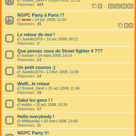
Scared_Devil
«
28 juin 2010, 12:13
Réponses :
424
1
19
20
21
22
…
NGPC Party à Paris !?
teren
«
24 juil. 2009, 11:44
Réponses :
35
1
2
Le retour de moi !
Juanito1979
«
10 avr. 2009, 09:21
Réponses :
3
Que pensez vous de Street fighter 4 ???
Iceman
«
24 mars 2009, 14:14
Réponses :
13
Un petit coucou :)
Juanito1979
«
12 févr. 2009, 11:09
Réponses :
14
Wolfi...le retour
Scared_Devil
«
31 oct. 2008, 11:46
Réponses :
19
Salut les gens ! !
kolibri
«
10 juil. 2008, 16:26
Réponses :
17
Hello everybody !
MrBlueSky
«
03 mars 2008, 23:00
Réponses :
11
NGPC Party !!!