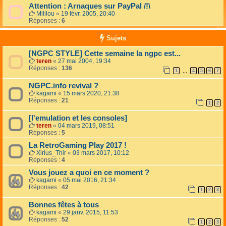
Attention : Arnaques sur PayPal /!\
Mililou
«
19 févr. 2005, 20:40
Réponses :
6
Sujets
[NGPC STYLE] Cette semaine la ngpc est...
teren
«
27 mai 2004, 19:34
Réponses :
136
1
4
5
6
7
…
NGPC.info revival ?
kagami
«
15 mars 2020, 21:38
Réponses :
21
1
2
[l'emulation et les consoles]
teren
«
04 mars 2019, 08:51
Réponses :
5
La RetroGaming Play 2017 !
Xirius_Thir
«
03 mars 2017, 10:12
Réponses :
4
Vous jouez a quoi en ce moment ?
kagami
«
05 mai 2016, 21:34
Réponses :
42
1
2
3
Bonnes fêtes à tous
kagami
«
29 janv. 2015, 11:53
Réponses :
52
1
2
3