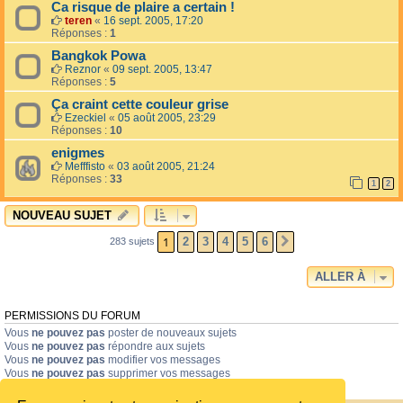
Ca risque de plaire a certain !
teren
«
16 sept. 2005, 17:20
Réponses :
1
Bangkok Powa
Reznor
«
09 sept. 2005, 13:47
Réponses :
5
Ça craint cette couleur grise
Ezeckiel
«
05 août 2005, 23:29
Réponses :
10
enigmes
Mefffisto
«
03 août 2005, 21:24
Réponses :
33
1
2
NOUVEAU SUJET
1
2
3
4
5
6
283 sujets
SUIVANTE
ALLER À
PERMISSIONS DU FORUM
Vous
ne pouvez pas
poster de nouveaux sujets
Vous
ne pouvez pas
répondre aux sujets
Vous
ne pouvez pas
modifier vos messages
Vous
ne pouvez pas
supprimer vos messages
Vous
ne pouvez pas
joindre des fichiers