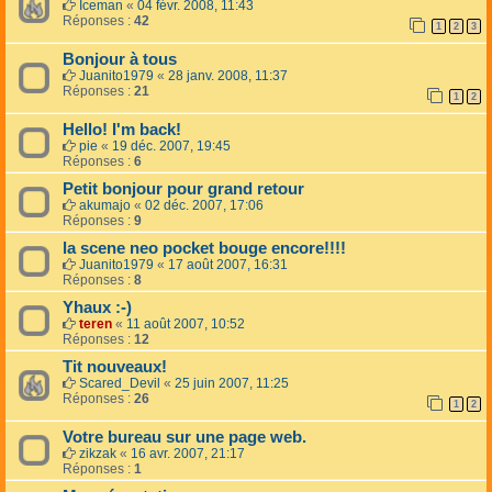
Iceman
«
04 févr. 2008, 11:43
Réponses :
42
1
2
3
Bonjour à tous
Juanito1979
«
28 janv. 2008, 11:37
Réponses :
21
1
2
Hello! I'm back!
pie
«
19 déc. 2007, 19:45
Réponses :
6
Petit bonjour pour grand retour
akumajo
«
02 déc. 2007, 17:06
Réponses :
9
la scene neo pocket bouge encore!!!!
Juanito1979
«
17 août 2007, 16:31
Réponses :
8
Yhaux :-)
teren
«
11 août 2007, 10:52
Réponses :
12
Tit nouveaux!
Scared_Devil
«
25 juin 2007, 11:25
Réponses :
26
1
2
Votre bureau sur une page web.
zikzak
«
16 avr. 2007, 21:17
Réponses :
1