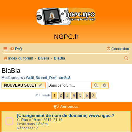
NGPC.fr
FAQ
Connexion
R
Index du forum
Divers
BlaBla
e
BlaBla
c
Modérateurs :
Wolfi
,
Scared_Devil
,
cre$u$
h
RECHERCHER
RECHERCHE 
NOUVEAU SUJET
e
1
2
3
4
5
6
283 sujets
SUIVANTE
r
c
Annonces
h
[Changement de nom de domaine] www.ngpc.?
e
Rno
«
19 oct. 2017, 21:19
Posté dans
Général
r
Réponses :
7