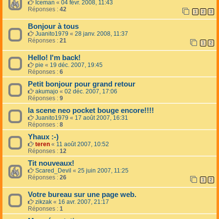
Iceman
«
04 févr. 2008, 11:43
Réponses :
42
1
2
3
Bonjour à tous
Juanito1979
«
28 janv. 2008, 11:37
Réponses :
21
1
2
Hello! I'm back!
pie
«
19 déc. 2007, 19:45
Réponses :
6
Petit bonjour pour grand retour
akumajo
«
02 déc. 2007, 17:06
Réponses :
9
la scene neo pocket bouge encore!!!!
Juanito1979
«
17 août 2007, 16:31
Réponses :
8
Yhaux :-)
teren
«
11 août 2007, 10:52
Réponses :
12
Tit nouveaux!
Scared_Devil
«
25 juin 2007, 11:25
Réponses :
26
1
2
Votre bureau sur une page web.
zikzak
«
16 avr. 2007, 21:17
Réponses :
1