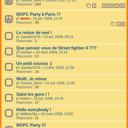
Scared_Devil
«
28 juin 2010, 12:13
Réponses :
424
1
19
20
21
22
…
NGPC Party à Paris !?
teren
«
24 juil. 2009, 11:44
Réponses :
35
1
2
Le retour de moi !
Juanito1979
«
10 avr. 2009, 09:21
Réponses :
3
Que pensez vous de Street fighter 4 ???
Iceman
«
24 mars 2009, 14:14
Réponses :
13
Un petit coucou :)
Juanito1979
«
12 févr. 2009, 11:09
Réponses :
14
Wolfi...le retour
Scared_Devil
«
31 oct. 2008, 11:46
Réponses :
19
Salut les gens ! !
kolibri
«
10 juil. 2008, 16:26
Réponses :
17
Hello everybody !
MrBlueSky
«
03 mars 2008, 23:00
Réponses :
11
NGPC Party !!!