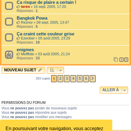
Ca risque de plaire a certain !
teren
«
16 sept. 2005, 17:20
Réponses :
1
Bangkok Powa
Reznor
«
09 sept. 2005, 13:47
Réponses :
5
Ça craint cette couleur grise
Ezeckiel
«
05 août 2005, 23:29
Réponses :
10
enigmes
Mefffisto
«
03 août 2005, 21:24
Réponses :
33
1
2
NOUVEAU SUJET
1
2
3
4
5
6
283 sujets
SUIVANTE
ALLER À
PERMISSIONS DU FORUM
Vous
ne pouvez pas
poster de nouveaux sujets
Vous
ne pouvez pas
répondre aux sujets
Vous
ne pouvez pas
modifier vos messages
Vous
ne pouvez pas
supprimer vos messages
Vous
ne pouvez pas
joindre des fichiers
En poursuivant votre navigation, vous acceptez