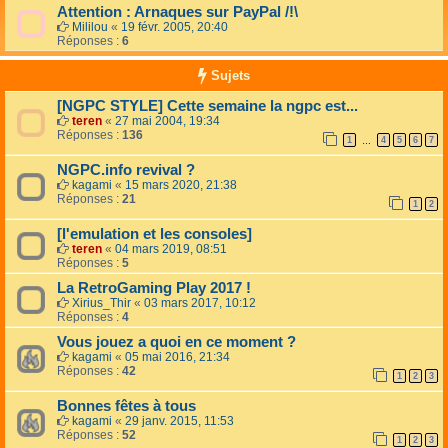
Attention : Arnaques sur PayPal /!\
Mililou
«
19 févr. 2005, 20:40
Réponses :
6
Sujets
[NGPC STYLE] Cette semaine la ngpc est...
teren
«
27 mai 2004, 19:34
Réponses :
136
1
4
5
6
7
…
NGPC.info revival ?
kagami
«
15 mars 2020, 21:38
Réponses :
21
1
2
[l'emulation et les consoles]
teren
«
04 mars 2019, 08:51
Réponses :
5
La RetroGaming Play 2017 !
Xirius_Thir
«
03 mars 2017, 10:12
Réponses :
4
Vous jouez a quoi en ce moment ?
kagami
«
05 mai 2016, 21:34
Réponses :
42
1
2
3
Bonnes fêtes à tous
kagami
«
29 janv. 2015, 11:53
Réponses :
52
1
2
3