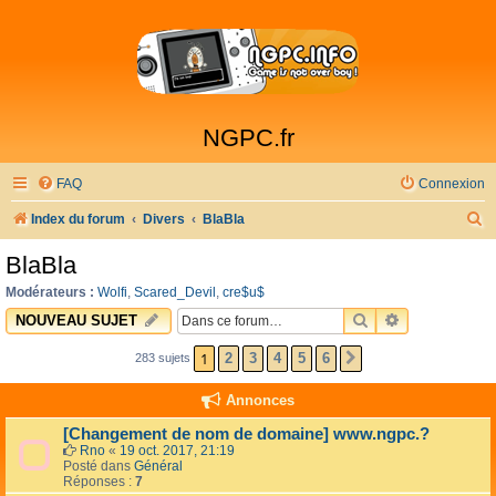
NGPC.fr
FAQ
Connexion
R
Index du forum
Divers
BlaBla
e
BlaBla
c
Modérateurs :
Wolfi
,
Scared_Devil
,
cre$u$
h
RECHERCHER
RECHERCHE 
NOUVEAU SUJET
e
1
2
3
4
5
6
283 sujets
SUIVANTE
r
c
Annonces
h
[Changement de nom de domaine] www.ngpc.?
e
Rno
«
19 oct. 2017, 21:19
Posté dans
Général
r
Réponses :
7