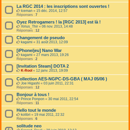
La RGC 2014 : les inscriptions sont ouvertes !
Iceman
«
15 déc. 2014, 12:57
Réponses :
7
Oyez Retrogamers ! la [RGC 2013] est là !
Xirius_Thir
«
06 nov. 2013, 14:48
Réponses :
12
Changement de pseudo
kagami
«
31 août 2013, 12:09
[iPhone/jeu] Nano War
kagami
«
27 mars 2013, 19:26
Réponses :
2
[Invitation Steam] DOTA 2
K-Rool
«
12 janv. 2013, 19:09
Collection AES-NGPC-DS-GBA ( MAJ 05/06 )
Joe Higashi
«
03 juin 2011, 22:31
Réponses :
12
Bonjour à tous !
Prince Ponpon
«
30 mai 2011, 22:54
Réponses :
11
Hello tout le monde
kolibri
«
19 mai 2011, 22:32
Réponses :
6
solitude neo