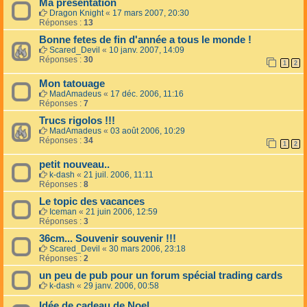
Ma présentation
Dragon Knight
«
17 mars 2007, 20:30
Réponses :
13
Bonne fetes de fin d'année a tous le monde !
Scared_Devil
«
10 janv. 2007, 14:09
Réponses :
30
1
2
Mon tatouage
MadAmadeus
«
17 déc. 2006, 11:16
Réponses :
7
Trucs rigolos !!!
MadAmadeus
«
03 août 2006, 10:29
Réponses :
34
1
2
petit nouveau..
k-dash
«
21 juil. 2006, 11:11
Réponses :
8
Le topic des vacances
Iceman
«
21 juin 2006, 12:59
Réponses :
3
36cm... Souvenir souvenir !!!
Scared_Devil
«
30 mars 2006, 23:18
Réponses :
2
un peu de pub pour un forum spécial trading cards
k-dash
«
29 janv. 2006, 00:58
Idée de cadeau de Noel