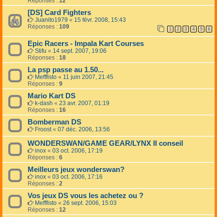
Réponses :
12
[DS] Card Fighters
Juanito1979
«
15 févr. 2008, 15:43
Réponses :
109
1
2
3
4
5
6
Epic Racers - Impala Kart Courses
Stifu
«
14 sept. 2007, 19:06
Réponses :
18
La psp passe au 1.50...
Mefffisto
«
11 juin 2007, 21:45
Réponses :
9
Mario Kart DS
k-dash
«
23 avr. 2007, 01:19
Réponses :
16
Bomberman DS
Froost
«
07 déc. 2006, 13:56
WONDERSWAN/GAME GEAR/LYNX II conseil
inox
«
03 oct. 2006, 17:19
Réponses :
6
Meilleurs jeux wonderswan?
inox
«
03 oct. 2006, 17:16
Réponses :
2
Vos jeux DS vous les achetez ou ?
Mefffisto
«
26 sept. 2006, 15:03
Réponses :
12