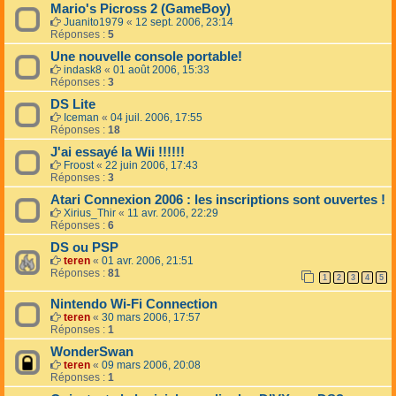
Mario's Picross 2 (GameBoy)
Juanito1979
«
12 sept. 2006, 23:14
Réponses :
5
Une nouvelle console portable!
indask8
«
01 août 2006, 15:33
Réponses :
3
DS Lite
Iceman
«
04 juil. 2006, 17:55
Réponses :
18
J'ai essayé la Wii !!!!!!
Froost
«
22 juin 2006, 17:43
Réponses :
3
Atari Connexion 2006 : les inscriptions sont ouvertes !
Xirius_Thir
«
11 avr. 2006, 22:29
Réponses :
6
DS ou PSP
teren
«
01 avr. 2006, 21:51
Réponses :
81
1
2
3
4
5
Nintendo Wi-Fi Connection
teren
«
30 mars 2006, 17:57
Réponses :
1
WonderSwan
teren
«
09 mars 2006, 20:08
Réponses :
1