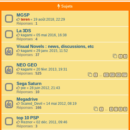
Sujets
MGSP
teren
«
19 août 2018, 22:29
Réponses :
1
La 3DS
kagami
«
05 mai 2016, 16:38
Réponses :
4
Visual Novels : news, discussions, etc
kagami
«
29 janv. 2015, 11:52
Réponses :
37
1
2
NEO GEO
kagami
«
20 févr. 2013, 19:31
Réponses :
525
1
24
25
26
27
…
Sega Saturn
pie
«
28 juin 2012, 21:43
Réponses :
10
Megadrive
Scared_Devil
«
14 mai 2012, 08:19
Réponses :
166
1
6
7
8
9
…
top 10 PSP
Reznor
«
02 déc. 2011, 09:46
Réponses :
3