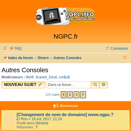
NGPC.fr
FAQ
Connexion
R
Index du forum
Divers
Autres Consoles
e
Autres Consoles
c
Modérateurs :
Wolfi
,
Scared_Devil
,
cre$u$
h
RECHERCHER
RECHERCHE 
NOUVEAU SUJET
e
1
2
3
123 sujets
SUIVANTE
r
c
Annonces
h
[Changement de nom de domaine] www.ngpc.?
e
Rno
«
19 oct. 2017, 21:19
Posté dans
Général
r
Réponses :
7