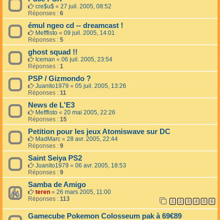
cre$u$
«
27 juil. 2005, 08:52
Réponses :
6
émul ngeo cd -- dreamcast !
Mefffisto
«
09 juil. 2005, 14:01
Réponses :
5
ghost squad !!
Iceman
«
06 juil. 2005, 23:54
Réponses :
1
PSP / Gizmondo ?
Juanito1979
«
05 juil. 2005, 13:26
Réponses :
11
News de L'E3
Mefffisto
«
20 mai 2005, 22:26
Réponses :
15
Petition pour les jeux Atomiswave sur DC
MadMarc
«
28 avr. 2005, 22:44
Réponses :
9
Saint Seiya PS2
Juanito1979
«
06 avr. 2005, 18:53
Réponses :
9
Samba de Amigo
teren
«
26 mars 2005, 11:00
Réponses :
113
1
2
3
4
5
6
Gamecube Pokemon Colosseum pak à 69€89