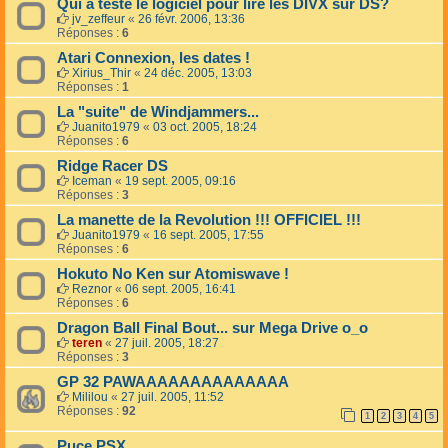
Qui a teste le logiciel pour lire les DIVX sur DS?
jv_zeffeur
«
26 févr. 2006, 13:36
Réponses :
6
Atari Connexion, les dates !
Xirius_Thir
«
24 déc. 2005, 13:03
Réponses :
1
La "suite" de Windjammers...
Juanito1979
«
03 oct. 2005, 18:24
Réponses :
6
Ridge Racer DS
Iceman
«
19 sept. 2005, 09:16
Réponses :
3
La manette de la Revolution !!! OFFICIEL !!!
Juanito1979
«
16 sept. 2005, 17:55
Réponses :
6
Hokuto No Ken sur Atomiswave !
Reznor
«
06 sept. 2005, 16:41
Réponses :
6
Dragon Ball Final Bout... sur Mega Drive o_o
teren
«
27 juil. 2005, 18:27
Réponses :
3
GP 32 PAWAAAAAAAAAAAAAA
Mililou
«
27 juil. 2005, 11:52
Réponses :
92
1
2
3
4
5
Puce PSX