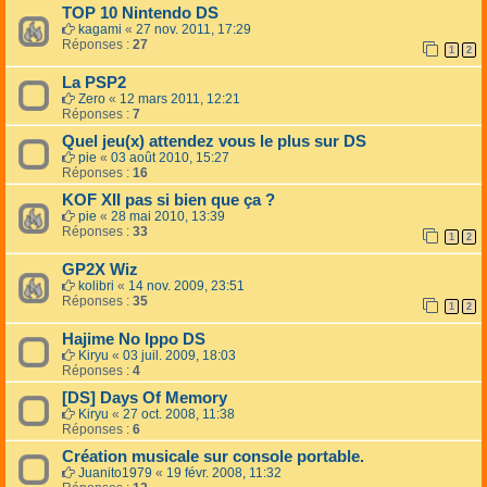
TOP 10 Nintendo DS
kagami
«
27 nov. 2011, 17:29
Réponses :
27
1
2
La PSP2
Zero
«
12 mars 2011, 12:21
Réponses :
7
Quel jeu(x) attendez vous le plus sur DS
pie
«
03 août 2010, 15:27
Réponses :
16
KOF XII pas si bien que ça ?
pie
«
28 mai 2010, 13:39
Réponses :
33
1
2
GP2X Wiz
kolibri
«
14 nov. 2009, 23:51
Réponses :
35
1
2
Hajime No Ippo DS
Kiryu
«
03 juil. 2009, 18:03
Réponses :
4
[DS] Days Of Memory
Kiryu
«
27 oct. 2008, 11:38
Réponses :
6
Création musicale sur console portable.
Juanito1979
«
19 févr. 2008, 11:32