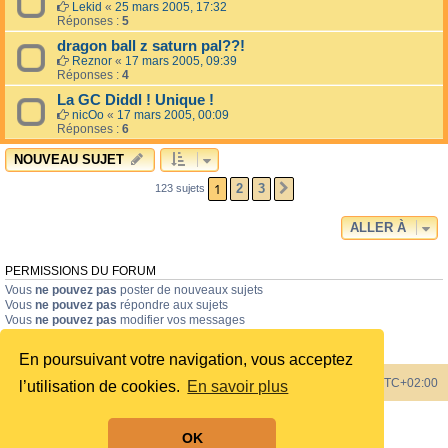
Lekid
«
25 mars 2005, 17:32
Réponses :
5
dragon ball z saturn pal??!
Reznor
«
17 mars 2005, 09:39
Réponses :
4
La GC Diddl ! Unique !
nicOo
«
17 mars 2005, 00:09
Réponses :
6
NOUVEAU SUJET
1
2
3
123 sujets
SUIVANTE
ALLER À
PERMISSIONS DU FORUM
Vous
ne pouvez pas
poster de nouveaux sujets
Vous
ne pouvez pas
répondre aux sujets
Vous
ne pouvez pas
modifier vos messages
Vous
ne pouvez pas
supprimer vos messages
Vous
ne pouvez pas
joindre des fichiers
En poursuivant votre navigation, vous acceptez
Index du forum
Heures au format
UTC+02:00
l’utilisation de cookies.
En savoir plus
Développé par
phpBB
® Forum Software © phpBB Limited
OK
Style by
phpBB Spain