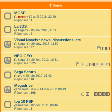
Sujets
MGSP
teren
«
19 août 2018, 22:29
Réponses :
1
La 3DS
kagami
«
05 mai 2016, 16:38
Réponses :
4
Visual Novels : news, discussions, etc
kagami
«
29 janv. 2015, 11:52
Réponses :
37
1
2
NEO GEO
kagami
«
20 févr. 2013, 19:31
Réponses :
525
1
24
25
26
27
…
Sega Saturn
pie
«
28 juin 2012, 21:43
Réponses :
10
Megadrive
Scared_Devil
«
14 mai 2012, 08:19
Réponses :
166
1
6
7
8
9
…
top 10 PSP
Reznor
«
02 déc. 2011, 09:46
Réponses :
3