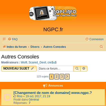
NGPC.fr
FAQ
Connexion
R
Index du forum
Divers
Autres Consoles
e
Autres Consoles
c
Modérateurs :
Wolfi
,
Scared_Devil
,
cre$u$
h
RECHERCHER
RECHERCHE 
NOUVEAU SUJET
e
1
2
3
123 sujets
SUIVANTE
r
c
Annonces
h
[Changement de nom de domaine] www.ngpc.?
e
Rno
«
19 oct. 2017, 21:19
Posté dans
Général
r
Réponses :
7