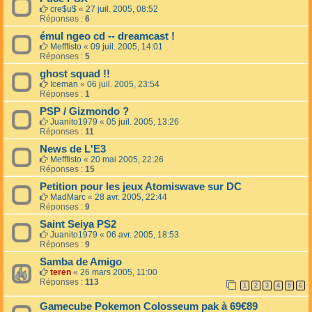
cre$u$
«
27 juil. 2005, 08:52
Réponses :
6
émul ngeo cd -- dreamcast !
Mefffisto
«
09 juil. 2005, 14:01
Réponses :
5
ghost squad !!
Iceman
«
06 juil. 2005, 23:54
Réponses :
1
PSP / Gizmondo ?
Juanito1979
«
05 juil. 2005, 13:26
Réponses :
11
News de L'E3
Mefffisto
«
20 mai 2005, 22:26
Réponses :
15
Petition pour les jeux Atomiswave sur DC
MadMarc
«
28 avr. 2005, 22:44
Réponses :
9
Saint Seiya PS2
Juanito1979
«
06 avr. 2005, 18:53
Réponses :
9
Samba de Amigo
teren
«
26 mars 2005, 11:00
Réponses :
113
1
2
3
4
5
6
Gamecube Pokemon Colosseum pak à 69€89