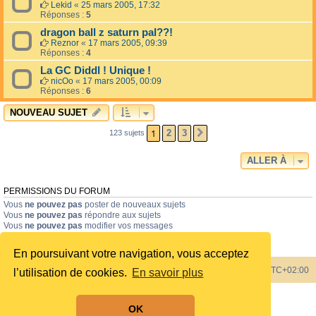
Lekid
«
25 mars 2005, 17:32
Réponses :
5
dragon ball z saturn pal??!
Reznor
«
17 mars 2005, 09:39
Réponses :
4
La GC Diddl ! Unique !
nicOo
«
17 mars 2005, 00:09
Réponses :
6
NOUVEAU SUJET
1
2
3
123 sujets
SUIVANTE
ALLER À
PERMISSIONS DU FORUM
Vous
ne pouvez pas
poster de nouveaux sujets
Vous
ne pouvez pas
répondre aux sujets
Vous
ne pouvez pas
modifier vos messages
Vous
ne pouvez pas
supprimer vos messages
Vous
ne pouvez pas
joindre des fichiers
En poursuivant votre navigation, vous acceptez
Index du forum
Heures au format
UTC+02:00
l’utilisation de cookies.
En savoir plus
Développé par
phpBB
® Forum Software © phpBB Limited
OK
Style by
phpBB Spain