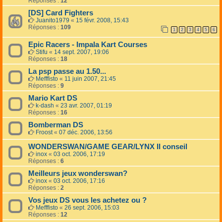
Réponses :
12
[DS] Card Fighters
Juanito1979
«
15 févr. 2008, 15:43
Réponses :
109
1
2
3
4
5
6
Epic Racers - Impala Kart Courses
Stifu
«
14 sept. 2007, 19:06
Réponses :
18
La psp passe au 1.50...
Mefffisto
«
11 juin 2007, 21:45
Réponses :
9
Mario Kart DS
k-dash
«
23 avr. 2007, 01:19
Réponses :
16
Bomberman DS
Froost
«
07 déc. 2006, 13:56
WONDERSWAN/GAME GEAR/LYNX II conseil
inox
«
03 oct. 2006, 17:19
Réponses :
6
Meilleurs jeux wonderswan?
inox
«
03 oct. 2006, 17:16
Réponses :
2
Vos jeux DS vous les achetez ou ?
Mefffisto
«
26 sept. 2006, 15:03
Réponses :
12