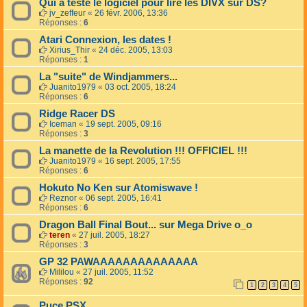
Qui a teste le logiciel pour lire les DIVX sur DS?
jv_zeffeur
«
26 févr. 2006, 13:36
Réponses :
6
Atari Connexion, les dates !
Xirius_Thir
«
24 déc. 2005, 13:03
Réponses :
1
La "suite" de Windjammers...
Juanito1979
«
03 oct. 2005, 18:24
Réponses :
6
Ridge Racer DS
Iceman
«
19 sept. 2005, 09:16
Réponses :
3
La manette de la Revolution !!! OFFICIEL !!!
Juanito1979
«
16 sept. 2005, 17:55
Réponses :
6
Hokuto No Ken sur Atomiswave !
Reznor
«
06 sept. 2005, 16:41
Réponses :
6
Dragon Ball Final Bout... sur Mega Drive o_o
teren
«
27 juil. 2005, 18:27
Réponses :
3
GP 32 PAWAAAAAAAAAAAAAA
Mililou
«
27 juil. 2005, 11:52
Réponses :
92
1
2
3
4
5
Puce PSX