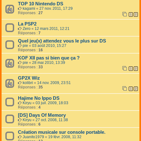
TOP 10 Nintendo DS
kagami
«
27 nov. 2011, 17:29
Réponses :
27
1
2
La PSP2
Zero
«
12 mars 2011, 12:21
Réponses :
7
Quel jeu(x) attendez vous le plus sur DS
pie
«
03 août 2010, 15:27
Réponses :
16
KOF XII pas si bien que ça ?
pie
«
28 mai 2010, 13:39
Réponses :
33
1
2
GP2X Wiz
kolibri
«
14 nov. 2009, 23:51
Réponses :
35
1
2
Hajime No Ippo DS
Kiryu
«
03 juil. 2009, 18:03
Réponses :
4
[DS] Days Of Memory
Kiryu
«
27 oct. 2008, 11:38
Réponses :
6
Création musicale sur console portable.
Juanito1979
«
19 févr. 2008, 11:32