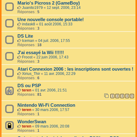
Mario's Picross 2 (GameBoy)
Juanito1979
«
12 sept. 2006, 23:14
Réponses :
5
Une nouvelle console portable!
indask8
«
01 août 2006, 15:33
Réponses :
3
DS Lite
Iceman
«
04 juil. 2006, 17:55
Réponses :
18
J'ai essayé la Wii !!!!!!
Froost
«
22 juin 2006, 17:43
Réponses :
3
Atari Connexion 2006 : les inscriptions sont ouvertes !
Xirius_Thir
«
11 avr. 2006, 22:29
Réponses :
6
DS ou PSP
teren
«
01 avr. 2006, 21:51
Réponses :
81
1
2
3
4
5
Nintendo Wi-Fi Connection
teren
«
30 mars 2006, 17:57
Réponses :
1
WonderSwan
teren
«
09 mars 2006, 20:08
Réponses :
1