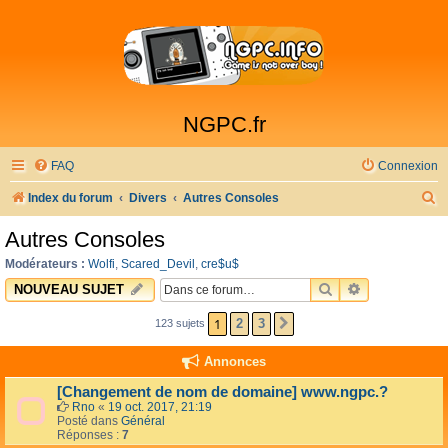
NGPC.fr
FAQ
Connexion
R
Index du forum
Divers
Autres Consoles
e
Autres Consoles
c
Modérateurs :
Wolfi
,
Scared_Devil
,
cre$u$
h
RECHERCHER
RECHERCHE 
NOUVEAU SUJET
e
1
2
3
123 sujets
SUIVANTE
r
c
Annonces
h
[Changement de nom de domaine] www.ngpc.?
e
Rno
«
19 oct. 2017, 21:19
Posté dans
Général
r
Réponses :
7