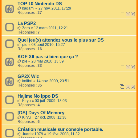
TOP 10 Nintendo DS
kagami
«
27 nov. 2011, 17:29
Réponses :
27
1
2
La PSP2
Zero
«
12 mars 2011, 12:21
Réponses :
7
Quel jeu(x) attendez vous le plus sur DS
pie
«
03 août 2010, 15:27
Réponses :
16
KOF XII pas si bien que ça ?
pie
«
28 mai 2010, 13:39
Réponses :
33
1
2
GP2X Wiz
kolibri
«
14 nov. 2009, 23:51
Réponses :
35
1
2
Hajime No Ippo DS
Kiryu
«
03 juil. 2009, 18:03
Réponses :
4
[DS] Days Of Memory
Kiryu
«
27 oct. 2008, 11:38
Réponses :
6
Création musicale sur console portable.
Juanito1979
«
19 févr. 2008, 11:32