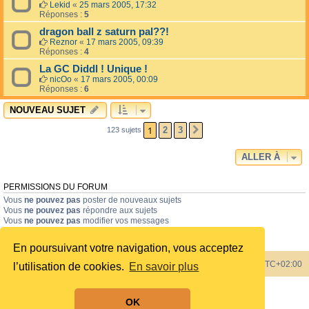
Lekid
«
25 mars 2005, 17:32
Réponses :
5
dragon ball z saturn pal??!
Reznor
«
17 mars 2005, 09:39
Réponses :
4
La GC Diddl ! Unique !
nicOo
«
17 mars 2005, 00:09
Réponses :
6
NOUVEAU SUJET
1
2
3
123 sujets
SUIVANTE
ALLER À
PERMISSIONS DU FORUM
Vous
ne pouvez pas
poster de nouveaux sujets
Vous
ne pouvez pas
répondre aux sujets
Vous
ne pouvez pas
modifier vos messages
Vous
ne pouvez pas
supprimer vos messages
Vous
ne pouvez pas
joindre des fichiers
En poursuivant votre navigation, vous acceptez
Index du forum
Heures au format
UTC+02:00
l’utilisation de cookies.
En savoir plus
Développé par
phpBB
® Forum Software © phpBB Limited
OK
Style by
phpBB Spain