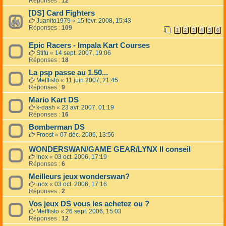
Réponses :
12
[DS] Card Fighters
Juanito1979
«
15 févr. 2008, 15:43
Réponses :
109
1
2
3
4
5
6
Epic Racers - Impala Kart Courses
Stifu
«
14 sept. 2007, 19:06
Réponses :
18
La psp passe au 1.50...
Mefffisto
«
11 juin 2007, 21:45
Réponses :
9
Mario Kart DS
k-dash
«
23 avr. 2007, 01:19
Réponses :
16
Bomberman DS
Froost
«
07 déc. 2006, 13:56
WONDERSWAN/GAME GEAR/LYNX II conseil
inox
«
03 oct. 2006, 17:19
Réponses :
6
Meilleurs jeux wonderswan?
inox
«
03 oct. 2006, 17:16
Réponses :
2
Vos jeux DS vous les achetez ou ?
Mefffisto
«
26 sept. 2006, 15:03
Réponses :
12