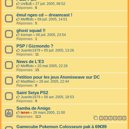
cre$u$
«
27 juil. 2005, 08:52
Réponses :
6
émul ngeo cd -- dreamcast !
Mefffisto
«
09 juil. 2005, 14:01
Réponses :
5
ghost squad !!
Iceman
«
06 juil. 2005, 23:54
Réponses :
1
PSP / Gizmondo ?
Juanito1979
«
05 juil. 2005, 13:26
Réponses :
11
News de L'E3
Mefffisto
«
20 mai 2005, 22:26
Réponses :
15
Petition pour les jeux Atomiswave sur DC
MadMarc
«
28 avr. 2005, 22:44
Réponses :
9
Saint Seiya PS2
Juanito1979
«
06 avr. 2005, 18:53
Réponses :
9
Samba de Amigo
teren
«
26 mars 2005, 11:00
Réponses :
113
1
2
3
4
5
6
Gamecube Pokemon Colosseum pak à 69€89