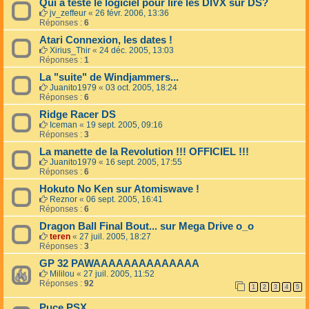
Qui a teste le logiciel pour lire les DIVX sur DS?
jv_zeffeur
«
26 févr. 2006, 13:36
Réponses :
6
Atari Connexion, les dates !
Xirius_Thir
«
24 déc. 2005, 13:03
Réponses :
1
La "suite" de Windjammers...
Juanito1979
«
03 oct. 2005, 18:24
Réponses :
6
Ridge Racer DS
Iceman
«
19 sept. 2005, 09:16
Réponses :
3
La manette de la Revolution !!! OFFICIEL !!!
Juanito1979
«
16 sept. 2005, 17:55
Réponses :
6
Hokuto No Ken sur Atomiswave !
Reznor
«
06 sept. 2005, 16:41
Réponses :
6
Dragon Ball Final Bout... sur Mega Drive o_o
teren
«
27 juil. 2005, 18:27
Réponses :
3
GP 32 PAWAAAAAAAAAAAAAA
Mililou
«
27 juil. 2005, 11:52
Réponses :
92
1
2
3
4
5
Puce PSX