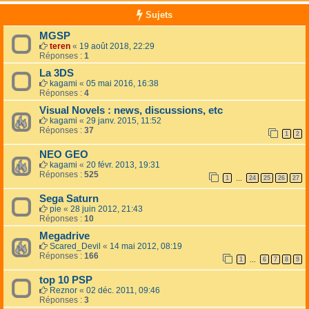
Sujets
MGSP
teren
«
19 août 2018, 22:29
Réponses :
1
La 3DS
kagami
«
05 mai 2016, 16:38
Réponses :
4
Visual Novels : news, discussions, etc
kagami
«
29 janv. 2015, 11:52
Réponses :
37
1
2
NEO GEO
kagami
«
20 févr. 2013, 19:31
Réponses :
525
1
24
25
26
27
…
Sega Saturn
pie
«
28 juin 2012, 21:43
Réponses :
10
Megadrive
Scared_Devil
«
14 mai 2012, 08:19
Réponses :
166
1
6
7
8
9
…
top 10 PSP
Reznor
«
02 déc. 2011, 09:46
Réponses :
3