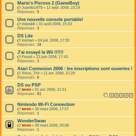
Mario's Picross 2 (GameBoy)
Juanito1979
«
12 sept. 2006, 23:14
Réponses :
5
Une nouvelle console portable!
indask8
«
01 août 2006, 15:33
Réponses :
3
DS Lite
Iceman
«
04 juil. 2006, 17:55
Réponses :
18
J'ai essayé la Wii !!!!!!
Froost
«
22 juin 2006, 17:43
Réponses :
3
Atari Connexion 2006 : les inscriptions sont ouvertes !
Xirius_Thir
«
11 avr. 2006, 22:29
Réponses :
6
DS ou PSP
teren
«
01 avr. 2006, 21:51
Réponses :
81
1
2
3
4
5
Nintendo Wi-Fi Connection
teren
«
30 mars 2006, 17:57
Réponses :
1
WonderSwan
teren
«
09 mars 2006, 20:08
Réponses :
1