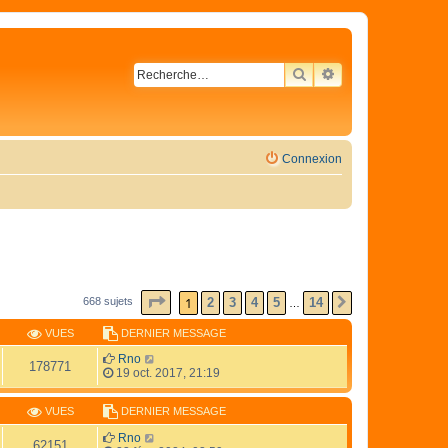
RECHERCHER
RECHERCHE AVA
Connexion
PAGE
1
SUR
14
1
2
3
4
5
14
668 sujets
SUIVANTE
…
VUES
DERNIER MESSAGE
Rno
178771
19 oct. 2017, 21:19
VUES
DERNIER MESSAGE
Rno
62151