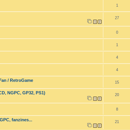
1
27
1
2
0
1
4
4
Fan / RetroGame
15
MCD, NGPC, GP32, PS1)
20
1
2
8
GPC, fanzines...
21
1
2