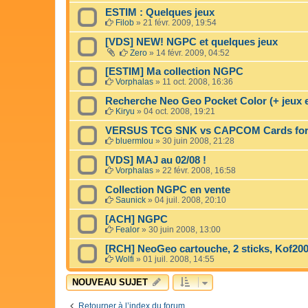
ESTIM : Quelques jeux
Filob
»
21 févr. 2009, 19:54
[VDS] NEW! NGPC et quelques jeux
Zero
»
14 févr. 2009, 04:52
[ESTIM] Ma collection NGPC
Vorphalas
»
11 oct. 2008, 16:36
Recherche Neo Geo Pocket Color (+ jeux 
Kiryu
»
04 oct. 2008, 19:21
VERSUS TCG SNK vs CAPCOM Cards for 
bluermlou
»
30 juin 2008, 21:28
[VDS] MAJ au 02/08 !
Vorphalas
»
22 févr. 2008, 16:58
Collection NGPC en vente
Saunick
»
04 juil. 2008, 20:10
[ACH] NGPC
Fealor
»
30 juin 2008, 13:00
[RCH] NeoGeo cartouche, 2 sticks, Kof20
Wolfi
»
01 juil. 2008, 14:55
NOUVEAU SUJET
Retourner à l’index du forum