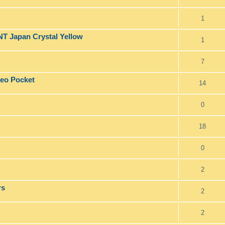
1
T Japan Crystal Yellow
1
7
Geo Pocket
14
0
18
0
2
rs
2
2