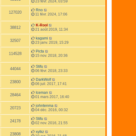
23 févr. 2024, 03:59
Rno
127020
11 févr. 2024, 17:06
K-Rool
38812
21 août 2019, 11:34
kagami
32507
23 janv. 2019, 15:29
Picta
114528
15 nov. 2018, 20:36
Stifu
44044
06 févr. 2018, 23:33
DarkWolf
23800
06 juil. 2017, 17:41
Iceman
28464
01 mars 2017, 16:40
johntenma
20723
04 déc. 2016, 00:32
Stifu
24178
02 nov. 2016, 21:55
xylkz
23808
10 avr. 2016, 21:48