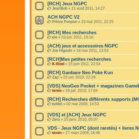
[RCH] Jeux NGPC
JeanBob
»
21 août 2011, 14:27
ACH NGPC V2
Prince Ponpon
»
23 mai 2011, 22:25
[RCH] Mes recherches
pie
»
03 juil. 2011, 15:10
(ACH) jeux et accessoires NGPC
Joe Higashi
»
18 mai 2011, 13:53
[RCH]Mes petites recherches
K-Rool
»
15 juin 2011, 22:54
[RCH] Ganbare Neo Poke Kun
Zap'
»
25 oct. 2010, 22:29
[VDS] NeoGeo Pocket + magazines Game
teren
»
29 juil. 2010, 17:04
[RCH] Recherches différents supports (
kolibri
»
02 mai 2009, 14:53
[VDS] et [ACH] Jeux NGPC
Zero
»
25 janv. 2010, 05:07
VDS - Jeux NGPC (dont raretés) + livres N
teren
»
27 mars 2009, 16:46