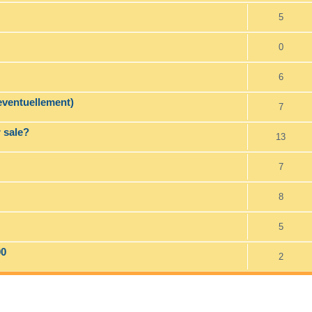
5
0
6
eventuellement)
7
sale?
13
7
8
5
00
2