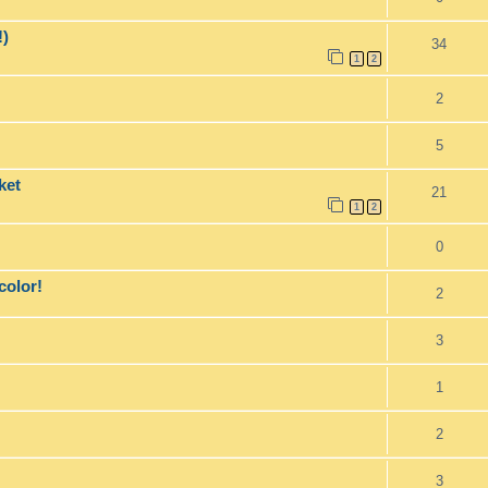
!)
34
1
2
2
5
ket
21
1
2
0
color!
2
3
1
2
3