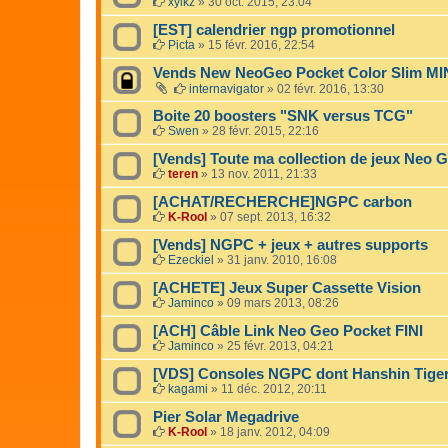
xylkz
»
30 oct. 2015, 23:04
[EST] calendrier ngp promotionnel
Picta
»
15 févr. 2016, 22:54
Vends New NeoGeo Pocket Color Slim MIN
internavigator
»
02 févr. 2016, 13:30
Boite 20 boosters "SNK versus TCG"
Swen
»
28 févr. 2015, 22:16
[Vends] Toute ma collection de jeux Neo 
teren
»
13 nov. 2011, 21:33
[ACHAT/RECHERCHE]NGPC carbon
K-Rool
»
07 sept. 2013, 16:32
[Vends] NGPC + jeux + autres supports
Ezeckiel
»
31 janv. 2010, 16:08
[ACHETE] Jeux Super Cassette Vision
Jaminco
»
09 mars 2013, 08:26
[ACH] Câble Link Neo Geo Pocket FINI
Jaminco
»
25 févr. 2013, 04:21
[VDS] Consoles NGPC dont Hanshin Tige
kagami
»
11 déc. 2012, 20:11
Pier Solar Megadrive
K-Rool
»
18 janv. 2012, 04:09