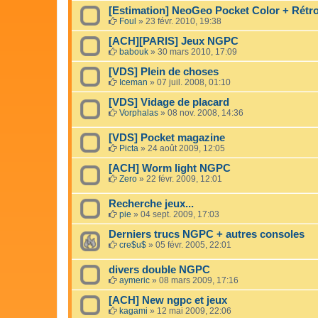
[Estimation] NeoGeo Pocket Color + Rétro
Foul
»
23 févr. 2010, 19:38
[ACH][PARIS] Jeux NGPC
babouk
»
30 mars 2010, 17:09
[VDS] Plein de choses
Iceman
»
07 juil. 2008, 01:10
[VDS] Vidage de placard
Vorphalas
»
08 nov. 2008, 14:36
[VDS] Pocket magazine
Picta
»
24 août 2009, 12:05
[ACH] Worm light NGPC
Zero
»
22 févr. 2009, 12:01
Recherche jeux...
pie
»
04 sept. 2009, 17:03
Derniers trucs NGPC + autres consoles
cre$u$
»
05 févr. 2005, 22:01
divers double NGPC
aymeric
»
08 mars 2009, 17:16
[ACH] New ngpc et jeux
kagami
»
12 mai 2009, 22:06