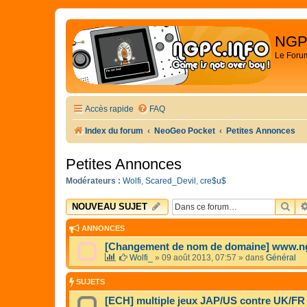
NGP
Le Foru
Accès rapide
FAQ
Index du forum
NeoGeo Pocket
Petites Annonces
Petites Annonces
Modérateurs :
Wolfi
,
Scared_Devil
,
cre$u$
RE
NOUVEAU SUJET
ANNONCES
[Changement de nom de domaine] www.n
Wolfi_
»
09 août 2013, 07:57
» dans
Général
SUJETS
[ECH] multiple jeux JAP/US contre UK/FR