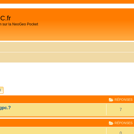
C.fr
m sur la NeoGeo Pocket
CHERCHER
RECHERCHE AVANCÉE
RÉPONSES
gpc.?
7
RÉPONSES
0