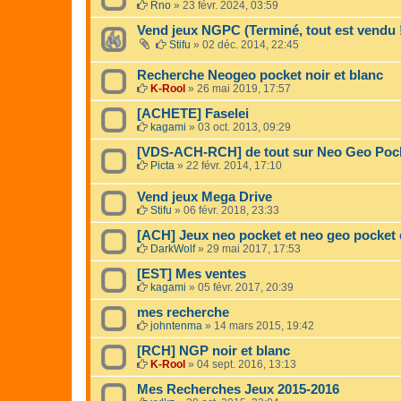
Rno
»
23 févr. 2024, 03:59
Vend jeux NGPC (Terminé, tout est vendu 
Stifu
»
02 déc. 2014, 22:45
Recherche Neogeo pocket noir et blanc
K-Rool
»
26 mai 2019, 17:57
[ACHETE] Faselei
kagami
»
03 oct. 2013, 09:29
[VDS-ACH-RCH] de tout sur Neo Geo Poc
Picta
»
22 févr. 2014, 17:10
Vend jeux Mega Drive
Stifu
»
06 févr. 2018, 23:33
[ACH] Jeux neo pocket et neo geo pocket 
DarkWolf
»
29 mai 2017, 17:53
[EST] Mes ventes
kagami
»
05 févr. 2017, 20:39
mes recherche
johntenma
»
14 mars 2015, 19:42
[RCH] NGP noir et blanc
K-Rool
»
04 sept. 2016, 13:13
Mes Recherches Jeux 2015-2016