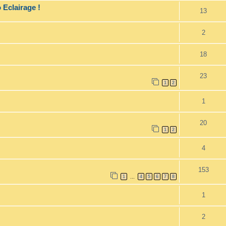
 Eclairage !
13
2
18
23
1
2
1
20
1
2
4
153
1
4
5
6
7
8
…
1
2