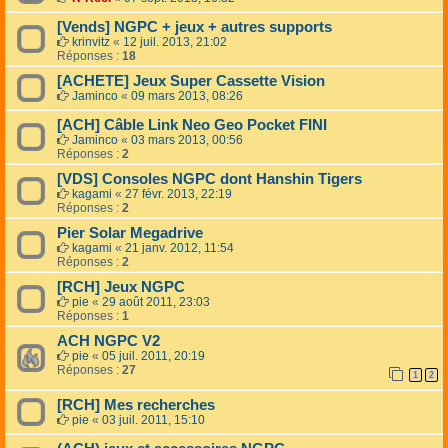
[Vends] NGPC + jeux + autres supports
krinvitz
«
12 juil. 2013, 21:02
Réponses :
18
[ACHETE] Jeux Super Cassette Vision
Jaminco
«
09 mars 2013, 08:26
[ACH] Câble Link Neo Geo Pocket FINI
Jaminco
«
03 mars 2013, 00:56
Réponses :
2
[VDS] Consoles NGPC dont Hanshin Tigers
kagami
«
27 févr. 2013, 22:19
Réponses :
2
Pier Solar Megadrive
kagami
«
21 janv. 2012, 11:54
Réponses :
2
[RCH] Jeux NGPC
pie
«
29 août 2011, 23:03
Réponses :
1
ACH NGPC V2
pie
«
05 juil. 2011, 20:19
Réponses :
27
1
2
[RCH] Mes recherches
pie
«
03 juil. 2011, 15:10