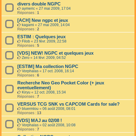
divers double NGPC
aymeric
«
27 mai 2009, 17:04
Réponses :
1
[ACH] New ngpc et jeux
kagami
«
27 mai 2009, 14:04
Réponses :
2
ESTIM : Quelques jeux
Filob
«
23 févr. 2009, 22:58
Réponses :
5
[VDS] NEW! NGPC et quelques jeux
Zero
«
14 févr. 2009, 04:52
[ESTIM] Ma collection NGPC
Vorphalas
«
17 oct. 2008, 16:14
Réponses :
6
Recherche Neo Geo Pocket Color (+ jeux
eventuellement)
Kiryu
«
12 oct. 2008, 15:34
Réponses :
7
VERSUS TCG SNK vs CAPCOM Cards for sale?
bluermlou
«
06 août 2008, 08:01
Réponses :
13
[VDS] MAJ au 02/08 !
Vorphalas
«
02 août 2008, 10:08
Réponses :
7