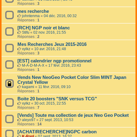
Réponses :
3
mes recherche
johntenma
«
04 déc. 2016, 00:32
Réponses :
1
[RCH] NGP noir et blanc
Stifu
«
02 nov. 2016, 21:55
Réponses :
2
Mes Recherches Jeux 2015-2016
xylkz
«
10 avr. 2016, 21:48
Réponses :
3
[EST] calendrier ngp promotionnel
M-A-D-M-A-X
«
17 févr. 2016, 23:43
Réponses :
1
Vends New NeoGeo Pocket Color Slim MINT Japan
Crystal Yellow
kagami
«
11 févr. 2016, 09:10
Réponses :
1
Boite 20 boosters "SNK versus TCG"
xylkz
«
30 oct. 2015, 22:55
Réponses :
7
[Vends] Toute ma collection de jeux Neo Geo Pocket
aleyo97
«
27 sept. 2013, 10:53
Réponses :
14
[ACHAT/RECHERCHE]NGPC carbon
K-Rool
«
07 sept. 2013, 16:32