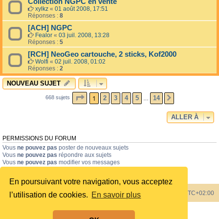
Collection NGPC en vente
xylkz
«
01 août 2008, 17:51
Réponses :
8
[ACH] NGPC
Fealor
«
03 juil. 2008, 13:28
Réponses :
5
[RCH] NeoGeo cartouche, 2 sticks, Kof2000
Wolfi
«
02 juil. 2008, 01:02
Réponses :
2
NOUVEAU SUJET
PAGE
1
SUR
14
1
2
3
4
5
14
668 sujets
SUIVANTE
…
ALLER À
PERMISSIONS DU FORUM
Vous
ne pouvez pas
poster de nouveaux sujets
Vous
ne pouvez pas
répondre aux sujets
Vous
ne pouvez pas
modifier vos messages
Vous
ne pouvez pas
supprimer vos messages
Vous
ne pouvez pas
joindre des fichiers
En poursuivant votre navigation, vous acceptez
Index du forum
Heures au format
UTC+02:00
l’utilisation de cookies.
En savoir plus
Développé par
phpBB
® Forum Software © phpBB Limited