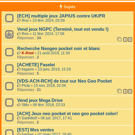
Sujets
[ECH] multiple jeux JAP/US contre UK/FR
Rno
«
23 févr. 2024, 03:59
Vend jeux NGPC (Terminé, tout est vendu !)
Rno
«
11 févr. 2024, 17:06
Réponses :
34
1
2
Recherche Neogeo pocket noir et blanc
K-Rool
«
21 août 2019, 11:34
Réponses :
2
[ACHETE] Faselei
kagami
«
23 janv. 2019, 15:29
Réponses :
5
[VDS-ACH-RCH] de tout sur Neo Geo Pocket
Picta
«
15 nov. 2018, 20:36
Réponses :
21
1
2
Vend jeux Mega Drive
Stifu
«
06 févr. 2018, 23:33
[ACH] Jeux neo pocket et neo geo pocket color!
DarkWolf
«
06 juil. 2017, 17:41
Réponses :
2
[EST] Mes ventes
Iceman
«
01 mars 2017, 16:40