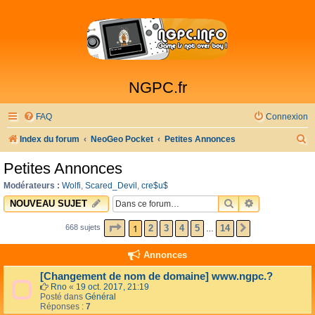
NGPC.fr
FAQ
Connexion
R
Index du forum
NeoGeo Pocket
Petites Annonces
e
Petites Annonces
c
Modérateurs :
Wolfi
,
Scared_Devil
,
cre$u$
h
RECHERCHER
RECHERCHE 
NOUVEAU SUJET
e
PAGE
1
SUR
14
1
2
3
4
5
14
668 sujets
SUIVANTE
…
r
c
Annonces
h
[Changement de nom de domaine] www.ngpc.?
e
Rno
«
19 oct. 2017, 21:19
Posté dans
Général
r
Réponses :
7