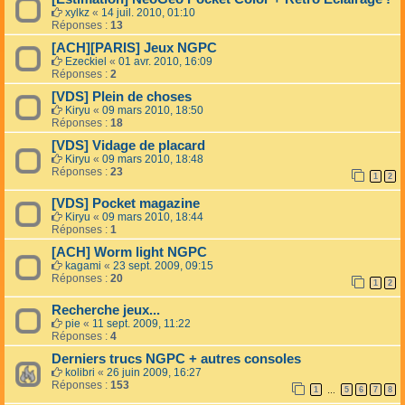
xylkz
«
14 juil. 2010, 01:10
Réponses :
13
[ACH][PARIS] Jeux NGPC
Ezeckiel
«
01 avr. 2010, 16:09
Réponses :
2
[VDS] Plein de choses
Kiryu
«
09 mars 2010, 18:50
Réponses :
18
[VDS] Vidage de placard
Kiryu
«
09 mars 2010, 18:48
Réponses :
23
1
2
[VDS] Pocket magazine
Kiryu
«
09 mars 2010, 18:44
Réponses :
1
[ACH] Worm light NGPC
kagami
«
23 sept. 2009, 09:15
Réponses :
20
1
2
Recherche jeux...
pie
«
11 sept. 2009, 11:22
Réponses :
4
Derniers trucs NGPC + autres consoles
kolibri
«
26 juin 2009, 16:27
Réponses :
153
1
5
6
7
8
…