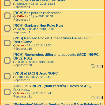
(ACH) jeux et accessoires NGPC
Ezeckiel
«
22 juin 2011, 12:33
Réponses :
1
[RCH]Mes petites recherches
K-Rool
«
18 juin 2011, 03:31
Réponses :
4
[RCH] Ganbare Neo Poke Kun
kagami
«
05 déc. 2010, 19:08
Réponses :
4
[VDS] NeoGeo Pocket + magazines GameFan /
RetroGame
teren
«
22 oct. 2010, 17:55
Réponses :
15
[RCH] Recherches différents supports (MCD, NGPC,
GP32, PS1)
kolibri
«
26 sept. 2010, 19:38
Réponses :
20
1
2
[VDS] et [ACH] Jeux NGPC
Zero
«
10 août 2010, 10:50
Réponses :
8
VDS - Jeux NGPC (dont raretés) + livres NGPC,
fanzines...
teren
«
29 juil. 2010, 16:41
Réponses :
21
1
2
[Estimation] NeoGeo Pocket Color + Rétro Eclairage !