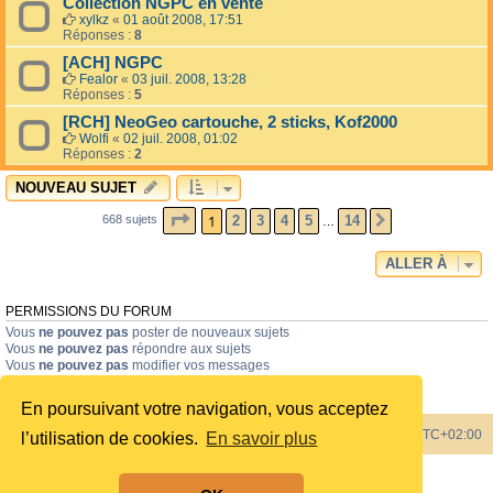
Collection NGPC en vente
xylkz
«
01 août 2008, 17:51
Réponses :
8
[ACH] NGPC
Fealor
«
03 juil. 2008, 13:28
Réponses :
5
[RCH] NeoGeo cartouche, 2 sticks, Kof2000
Wolfi
«
02 juil. 2008, 01:02
Réponses :
2
NOUVEAU SUJET
PAGE
1
SUR
14
1
2
3
4
5
14
668 sujets
SUIVANTE
…
ALLER À
PERMISSIONS DU FORUM
Vous
ne pouvez pas
poster de nouveaux sujets
Vous
ne pouvez pas
répondre aux sujets
Vous
ne pouvez pas
modifier vos messages
Vous
ne pouvez pas
supprimer vos messages
Vous
ne pouvez pas
joindre des fichiers
En poursuivant votre navigation, vous acceptez
Index du forum
Heures au format
UTC+02:00
l’utilisation de cookies.
En savoir plus
Développé par
phpBB
® Forum Software © phpBB Limited