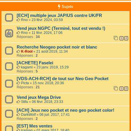
Sujets
[ECH] multiple jeux JAP/US contre UK/FR
Rno
«
23 févr. 2024, 03:59
Vend jeux NGPC (Terminé, tout est vendu !)
Rno
«
11 févr. 2024, 17:06
Réponses :
34
1
2
Recherche Neogeo pocket noir et blanc
K-Rool
«
21 août 2019, 11:34
Réponses :
2
[ACHETE] Faselei
kagami
«
23 janv. 2019, 15:29
Réponses :
5
[VDS-ACH-RCH] de tout sur Neo Geo Pocket
Picta
«
15 nov. 2018, 20:36
Réponses :
21
1
2
Vend jeux Mega Drive
Stifu
«
06 févr. 2018, 23:33
[ACH] Jeux neo pocket et neo geo pocket color!
DarkWolf
«
06 juil. 2017, 17:41
Réponses :
2
[EST] Mes ventes
Iceman
«
01 mars 2017, 16:40