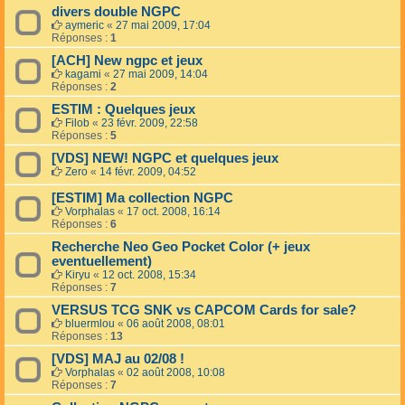
divers double NGPC
aymeric
«
27 mai 2009, 17:04
Réponses :
1
[ACH] New ngpc et jeux
kagami
«
27 mai 2009, 14:04
Réponses :
2
ESTIM : Quelques jeux
Filob
«
23 févr. 2009, 22:58
Réponses :
5
[VDS] NEW! NGPC et quelques jeux
Zero
«
14 févr. 2009, 04:52
[ESTIM] Ma collection NGPC
Vorphalas
«
17 oct. 2008, 16:14
Réponses :
6
Recherche Neo Geo Pocket Color (+ jeux
eventuellement)
Kiryu
«
12 oct. 2008, 15:34
Réponses :
7
VERSUS TCG SNK vs CAPCOM Cards for sale?
bluermlou
«
06 août 2008, 08:01
Réponses :
13
[VDS] MAJ au 02/08 !
Vorphalas
«
02 août 2008, 10:08
Réponses :
7