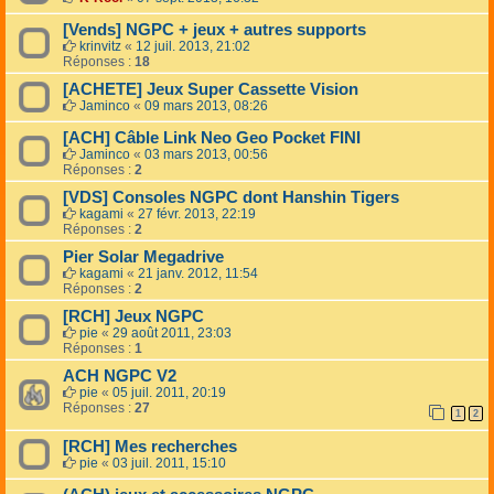
[Vends] NGPC + jeux + autres supports
krinvitz
«
12 juil. 2013, 21:02
Réponses :
18
[ACHETE] Jeux Super Cassette Vision
Jaminco
«
09 mars 2013, 08:26
[ACH] Câble Link Neo Geo Pocket FINI
Jaminco
«
03 mars 2013, 00:56
Réponses :
2
[VDS] Consoles NGPC dont Hanshin Tigers
kagami
«
27 févr. 2013, 22:19
Réponses :
2
Pier Solar Megadrive
kagami
«
21 janv. 2012, 11:54
Réponses :
2
[RCH] Jeux NGPC
pie
«
29 août 2011, 23:03
Réponses :
1
ACH NGPC V2
pie
«
05 juil. 2011, 20:19
Réponses :
27
1
2
[RCH] Mes recherches
pie
«
03 juil. 2011, 15:10