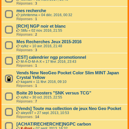
Réponses :
3
mes recherche
johntenma
«
04 déc. 2016, 00:32
Réponses :
1
[RCH] NGP noir et blanc
Stifu
«
02 nov. 2016, 21:55
Réponses :
2
Mes Recherches Jeux 2015-2016
xylkz
«
10 avr. 2016, 21:48
Réponses :
3
[EST] calendrier ngp promotionnel
M-A-D-M-A-X
«
17 févr. 2016, 23:43
Réponses :
1
Vends New NeoGeo Pocket Color Slim MINT Japan
Crystal Yellow
kagami
«
11 févr. 2016, 09:10
Réponses :
1
Boite 20 boosters "SNK versus TCG"
xylkz
«
30 oct. 2015, 22:55
Réponses :
7
[Vends] Toute ma collection de jeux Neo Geo Pocket
aleyo97
«
27 sept. 2013, 10:53
Réponses :
14
[ACHAT/RECHERCHE]NGPC carbon
K-Rool
«
07 sept. 2013, 16:32