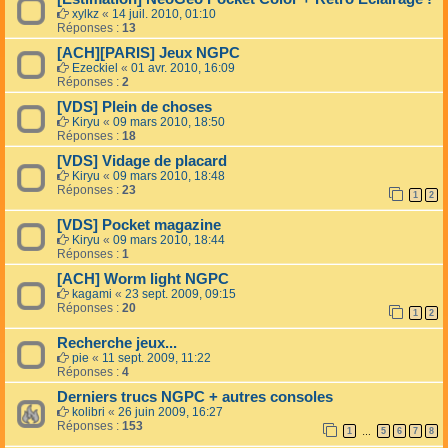
xylkz
«
14 juil. 2010, 01:10
Réponses :
13
[ACH][PARIS] Jeux NGPC
Ezeckiel
«
01 avr. 2010, 16:09
Réponses :
2
[VDS] Plein de choses
Kiryu
«
09 mars 2010, 18:50
Réponses :
18
[VDS] Vidage de placard
Kiryu
«
09 mars 2010, 18:48
Réponses :
23
1
2
[VDS] Pocket magazine
Kiryu
«
09 mars 2010, 18:44
Réponses :
1
[ACH] Worm light NGPC
kagami
«
23 sept. 2009, 09:15
Réponses :
20
1
2
Recherche jeux...
pie
«
11 sept. 2009, 11:22
Réponses :
4
Derniers trucs NGPC + autres consoles
kolibri
«
26 juin 2009, 16:27
Réponses :
153
1
5
6
7
8
…