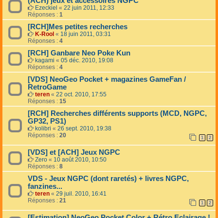
(ACH) jeux et accessoires NGPC
Ezeckiel
«
22 juin 2011, 12:33
Réponses :
1
[RCH]Mes petites recherches
K-Rool
«
18 juin 2011, 03:31
Réponses :
4
[RCH] Ganbare Neo Poke Kun
kagami
«
05 déc. 2010, 19:08
Réponses :
4
[VDS] NeoGeo Pocket + magazines GameFan /
RetroGame
teren
«
22 oct. 2010, 17:55
Réponses :
15
[RCH] Recherches différents supports (MCD, NGPC,
GP32, PS1)
kolibri
«
26 sept. 2010, 19:38
Réponses :
20
1
2
[VDS] et [ACH] Jeux NGPC
Zero
«
10 août 2010, 10:50
Réponses :
8
VDS - Jeux NGPC (dont raretés) + livres NGPC,
fanzines...
teren
«
29 juil. 2010, 16:41
Réponses :
21
1
2
[Estimation] NeoGeo Pocket Color + Rétro Eclairage !