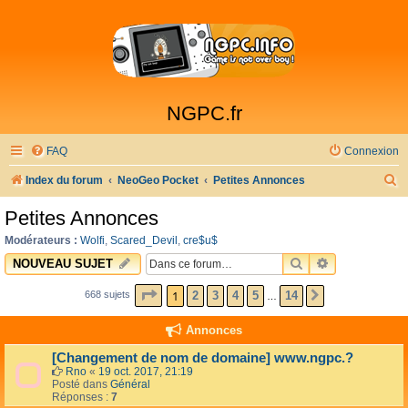
NGPC.fr
FAQ
Connexion
R
Index du forum
NeoGeo Pocket
Petites Annonces
e
Petites Annonces
c
Modérateurs :
Wolfi
,
Scared_Devil
,
cre$u$
h
RECHERCHER
RECHERCHE 
NOUVEAU SUJET
e
PAGE
1
SUR
14
1
2
3
4
5
14
668 sujets
SUIVANTE
…
r
c
Annonces
h
[Changement de nom de domaine] www.ngpc.?
e
Rno
«
19 oct. 2017, 21:19
Posté dans
Général
r
Réponses :
7