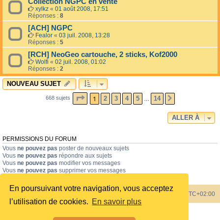
Collection NGPC en vente
xylkz
«
01 août 2008, 17:51
Réponses :
8
[ACH] NGPC
Fealor
«
03 juil. 2008, 13:28
Réponses :
5
[RCH] NeoGeo cartouche, 2 sticks, Kof2000
Wolfi
«
02 juil. 2008, 01:02
Réponses :
2
NOUVEAU SUJET
PAGE
1
SUR
14
1
2
3
4
5
14
668 sujets
SUIVANTE
…
ALLER À
PERMISSIONS DU FORUM
Vous
ne pouvez pas
poster de nouveaux sujets
Vous
ne pouvez pas
répondre aux sujets
Vous
ne pouvez pas
modifier vos messages
Vous
ne pouvez pas
supprimer vos messages
Vous
ne pouvez pas
joindre des fichiers
En poursuivant votre navigation, vous acceptez
Index du forum
Heures au format
UTC+02:00
l’utilisation de cookies.
En savoir plus
Développé par
phpBB
® Forum Software © phpBB Limited