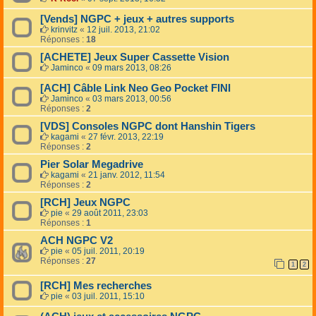
[Vends] NGPC + jeux + autres supports
krinvitz
«
12 juil. 2013, 21:02
Réponses :
18
[ACHETE] Jeux Super Cassette Vision
Jaminco
«
09 mars 2013, 08:26
[ACH] Câble Link Neo Geo Pocket FINI
Jaminco
«
03 mars 2013, 00:56
Réponses :
2
[VDS] Consoles NGPC dont Hanshin Tigers
kagami
«
27 févr. 2013, 22:19
Réponses :
2
Pier Solar Megadrive
kagami
«
21 janv. 2012, 11:54
Réponses :
2
[RCH] Jeux NGPC
pie
«
29 août 2011, 23:03
Réponses :
1
ACH NGPC V2
pie
«
05 juil. 2011, 20:19
Réponses :
27
1
2
[RCH] Mes recherches
pie
«
03 juil. 2011, 15:10