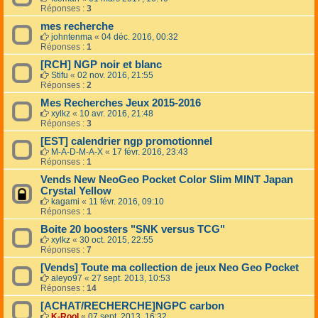
Réponses :
3
mes recherche
johntenma
«
04 déc. 2016, 00:32
Réponses :
1
[RCH] NGP noir et blanc
Stifu
«
02 nov. 2016, 21:55
Réponses :
2
Mes Recherches Jeux 2015-2016
xylkz
«
10 avr. 2016, 21:48
Réponses :
3
[EST] calendrier ngp promotionnel
M-A-D-M-A-X
«
17 févr. 2016, 23:43
Réponses :
1
Vends New NeoGeo Pocket Color Slim MINT Japan
Crystal Yellow
kagami
«
11 févr. 2016, 09:10
Réponses :
1
Boite 20 boosters "SNK versus TCG"
xylkz
«
30 oct. 2015, 22:55
Réponses :
7
[Vends] Toute ma collection de jeux Neo Geo Pocket
aleyo97
«
27 sept. 2013, 10:53
Réponses :
14
[ACHAT/RECHERCHE]NGPC carbon
K-Rool
«
07 sept. 2013, 16:32