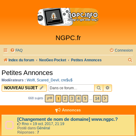
NGPC.fr
FAQ
Connexion
R
Index du forum
NeoGeo Pocket
Petites Annonces
e
Petites Annonces
c
Modérateurs :
Wolfi
,
Scared_Devil
,
cre$u$
h
RECHERCHER
RECHERCHE 
NOUVEAU SUJET
e
PAGE
1
SUR
14
1
2
3
4
5
14
668 sujets
SUIVANTE
…
r
c
Annonces
h
[Changement de nom de domaine] www.ngpc.?
e
Rno
«
19 oct. 2017, 21:19
Posté dans
Général
r
Réponses :
7