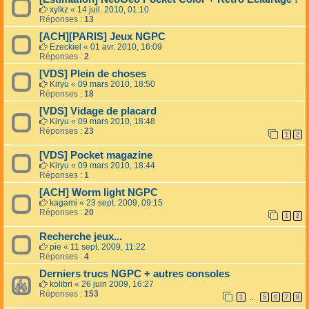
xylkz
«
14 juil. 2010, 01:10
Réponses :
13
[ACH][PARIS] Jeux NGPC
Ezeckiel
«
01 avr. 2010, 16:09
Réponses :
2
[VDS] Plein de choses
Kiryu
«
09 mars 2010, 18:50
Réponses :
18
[VDS] Vidage de placard
Kiryu
«
09 mars 2010, 18:48
Réponses :
23
1
2
[VDS] Pocket magazine
Kiryu
«
09 mars 2010, 18:44
Réponses :
1
[ACH] Worm light NGPC
kagami
«
23 sept. 2009, 09:15
Réponses :
20
1
2
Recherche jeux...
pie
«
11 sept. 2009, 11:22
Réponses :
4
Derniers trucs NGPC + autres consoles
kolibri
«
26 juin 2009, 16:27
Réponses :
153
1
5
6
7
8
…