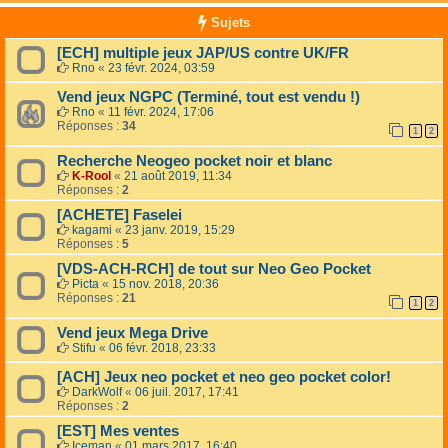
Sujets
[ECH] multiple jeux JAP/US contre UK/FR
Rno
«
23 févr. 2024, 03:59
Vend jeux NGPC (Terminé, tout est vendu !)
Rno
«
11 févr. 2024, 17:06
Réponses :
34
1
2
Recherche Neogeo pocket noir et blanc
K-Rool
«
21 août 2019, 11:34
Réponses :
2
[ACHETE] Faselei
kagami
«
23 janv. 2019, 15:29
Réponses :
5
[VDS-ACH-RCH] de tout sur Neo Geo Pocket
Picta
«
15 nov. 2018, 20:36
Réponses :
21
1
2
Vend jeux Mega Drive
Stifu
«
06 févr. 2018, 23:33
[ACH] Jeux neo pocket et neo geo pocket color!
DarkWolf
«
06 juil. 2017, 17:41
Réponses :
2
[EST] Mes ventes
Iceman
«
01 mars 2017, 16:40