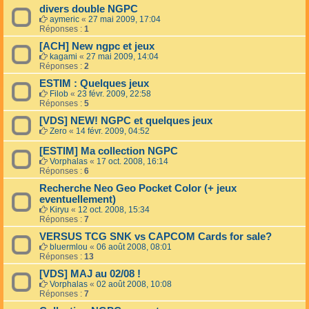
divers double NGPC
aymeric
«
27 mai 2009, 17:04
Réponses :
1
[ACH] New ngpc et jeux
kagami
«
27 mai 2009, 14:04
Réponses :
2
ESTIM : Quelques jeux
Filob
«
23 févr. 2009, 22:58
Réponses :
5
[VDS] NEW! NGPC et quelques jeux
Zero
«
14 févr. 2009, 04:52
[ESTIM] Ma collection NGPC
Vorphalas
«
17 oct. 2008, 16:14
Réponses :
6
Recherche Neo Geo Pocket Color (+ jeux
eventuellement)
Kiryu
«
12 oct. 2008, 15:34
Réponses :
7
VERSUS TCG SNK vs CAPCOM Cards for sale?
bluermlou
«
06 août 2008, 08:01
Réponses :
13
[VDS] MAJ au 02/08 !
Vorphalas
«
02 août 2008, 10:08
Réponses :
7