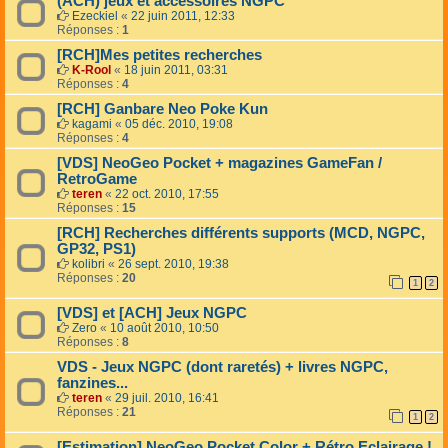
(ACH) jeux et accessoires NGPC
Ezeckiel
«
22 juin 2011, 12:33
Réponses :
1
[RCH]Mes petites recherches
K-Rool
«
18 juin 2011, 03:31
Réponses :
4
[RCH] Ganbare Neo Poke Kun
kagami
«
05 déc. 2010, 19:08
Réponses :
4
[VDS] NeoGeo Pocket + magazines GameFan /
RetroGame
teren
«
22 oct. 2010, 17:55
Réponses :
15
[RCH] Recherches différents supports (MCD, NGPC,
GP32, PS1)
kolibri
«
26 sept. 2010, 19:38
Réponses :
20
1
2
[VDS] et [ACH] Jeux NGPC
Zero
«
10 août 2010, 10:50
Réponses :
8
VDS - Jeux NGPC (dont raretés) + livres NGPC,
fanzines...
teren
«
29 juil. 2010, 16:41
Réponses :
21
1
2
[Estimation] NeoGeo Pocket Color + Rétro Eclairage !