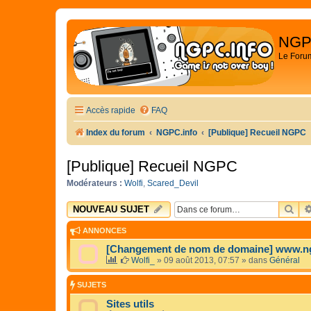
NGP
Le Foru
Accès rapide
FAQ
Index du forum
NGPC.info
[Publique] Recueil NGPC
[Publique] Recueil NGPC
Modérateurs :
Wolfi
,
Scared_Devil
RE
NOUVEAU SUJET
ANNONCES
[Changement de nom de domaine] www.n
Wolfi_
»
09 août 2013, 07:57
» dans
Général
SUJETS
Sites utils