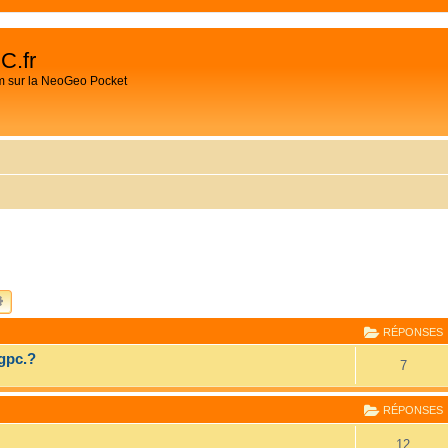
C.fr
m sur la NeoGeo Pocket
CHERCHER
RECHERCHE AVANCÉE
RÉPONSES
gpc.?
7
RÉPONSES
12