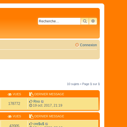
RECHERCHER
RECHERCHE AVA
Connexion
10 sujets • Page
1
sur
1
VUES
DERNIER MESSAGE
Rno
178772
19 oct. 2017, 21:19
VUES
DERNIER MESSAGE
cre$u$
42005