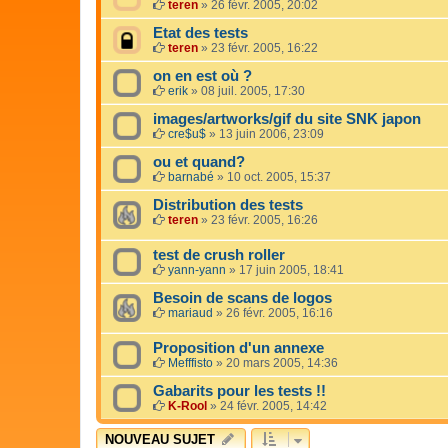
teren
»
26 févr. 2005, 20:02
Etat des tests
teren
»
23 févr. 2005, 16:22
on en est où ?
erik
»
08 juil. 2005, 17:30
images/artworks/gif du site SNK japon
cre$u$
»
13 juin 2006, 23:09
ou et quand?
barnabé
»
10 oct. 2005, 15:37
Distribution des tests
teren
»
23 févr. 2005, 16:26
test de crush roller
yann-yann
»
17 juin 2005, 18:41
Besoin de scans de logos
mariaud
»
26 févr. 2005, 16:16
Proposition d'un annexe
Mefffisto
»
20 mars 2005, 14:36
Gabarits pour les tests !!
K-Rool
»
24 févr. 2005, 14:42
NOUVEAU SUJET