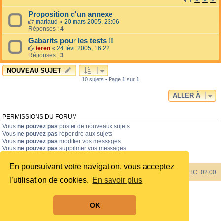
Proposition d'un annexe
mariaud
«
20 mars 2005, 23:06
Réponses :
4
Gabarits pour les tests !!
teren
«
24 févr. 2005, 16:22
Réponses :
3
NOUVEAU SUJET
10 sujets • Page
1
sur
1
ALLER À
PERMISSIONS DU FORUM
Vous
ne pouvez pas
poster de nouveaux sujets
Vous
ne pouvez pas
répondre aux sujets
Vous
ne pouvez pas
modifier vos messages
Vous
ne pouvez pas
supprimer vos messages
Vous
ne pouvez pas
joindre des fichiers
En poursuivant votre navigation, vous acceptez
Index du forum
Heures au format
UTC+02:00
l’utilisation de cookies.
En savoir plus
Développé par
phpBB
® Forum Software © phpBB Limited
Style by
phpBB Spain
OK
Traduit par
phpBB-fr.com
Confidentialité
|
Conditions