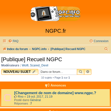
NGPC.fr
FAQ
Connexion
R
Index du forum
NGPC.info
[Publique] Recueil NGPC
e
[Publique] Recueil NGPC
c
Modérateurs :
Wolfi
,
Scared_Devil
h
RECHERCHER
RECHERCHE 
NOUVEAU SUJET
e
10 sujets • Page
1
sur
1
r
Annonces
c
[Changement de nom de domaine] www.ngpc.?
h
Rno
«
19 oct. 2017, 21:19
Posté dans
Général
e
Réponses :
7
r