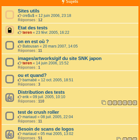
Sujets
Sites utils
cre$u$
«
12 juin 2006, 23:18
Réponses :
12
Etat des tests
teren
«
23 févr. 2005, 16:22
on en est où ?
Batousan
«
20 mars 2007, 14:05
Réponses :
11
images/artworks/gif du site SNK japon
teren
«
14 juin 2006, 15:52
Réponses :
1
ou et quand?
barnabé
«
12 oct. 2005, 18:51
Réponses :
3
Distribution des tests
erik
«
09 juil. 2005, 10:10
Réponses :
110
1
2
3
4
5
6
test de crush roller
mariaud
«
08 juil. 2005, 22:04
Réponses :
11
Besoin de scans de logos
mariaud
«
05 mai 2005, 13:02
Réponses :
51
1
2
3