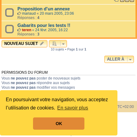
Proposition d'un annexe
mariaud
«
20 mars 2005, 23:06
Réponses :
4
Gabarits pour les tests !!
teren
«
24 févr. 2005, 16:22
Réponses :
3
NOUVEAU SUJET
10 sujets • Page
1
sur
1
ALLER À
PERMISSIONS DU FORUM
Vous
ne pouvez pas
poster de nouveaux sujets
Vous
ne pouvez pas
répondre aux sujets
Vous
ne pouvez pas
modifier vos messages
Vous
ne pouvez pas
supprimer vos messages
Vous
ne pouvez pas
joindre des fichiers
En poursuivant votre navigation, vous acceptez
Index du forum
Heures au format
UTC+02:00
l’utilisation de cookies.
En savoir plus
Développé par
phpBB
® Forum Software © phpBB Limited
OK
Style by
phpBB Spain
Traduit par
phpBB-fr.com
Confidentialité
|
Conditions