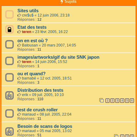
Sujets
Sites utils
cre$u$
«
12 juin 2006, 23:18
Réponses :
12
Etat des tests
teren
«
23 févr. 2005, 16:22
on en est où ?
Batousan
«
20 mars 2007, 14:05
Réponses :
11
images/artworks/gif du site SNK japon
teren
«
14 juin 2006, 15:52
Réponses :
1
ou et quand?
barnabé
«
12 oct. 2005, 18:51
Réponses :
3
Distribution des tests
erik
«
09 juil. 2005, 10:10
Réponses :
110
1
2
3
4
5
6
test de crush roller
mariaud
«
08 juil. 2005, 22:04
Réponses :
11
Besoin de scans de logos
mariaud
«
05 mai 2005, 13:02
Réponses :
51
1
2
3