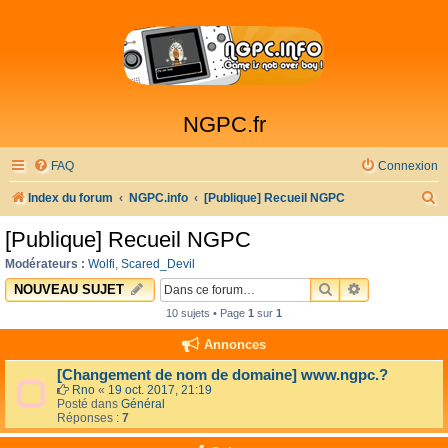
NGPC.fr
FAQ
Connexion
R
Index du forum
NGPC.info
[Publique] Recueil NGPC
e
[Publique] Recueil NGPC
c
Modérateurs :
Wolfi
,
Scared_Devil
h
RECHERCHER
RECHERCHE 
NOUVEAU SUJET
e
10 sujets • Page
1
sur
1
r
Annonces
c
[Changement de nom de domaine] www.ngpc.?
h
Rno
«
19 oct. 2017, 21:19
Posté dans
Général
e
Réponses :
7
r