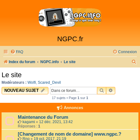
NGPC.fr
FAQ
Connexion
R
Index du forum
NGPC.info
Le site
e
Le site
c
Modérateurs :
Wolfi
,
Scared_Devil
h
RECHERCHER
RECHERCHE 
NOUVEAU SUJET
e
17 sujets • Page
1
sur
1
r
Annonces
c
Maintenance du Forum
h
kagami
«
12 déc. 2021, 13:42
Réponses :
1
e
[Changement de nom de domaine] www.ngpc.?
r
Rno
«
19 oct. 2017, 21:19