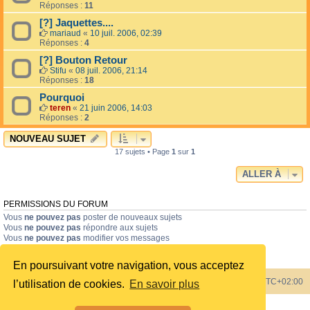
Réponses :
11
[?] Jaquettes....
mariaud
«
10 juil. 2006, 02:39
Réponses :
4
[?] Bouton Retour
Stifu
«
08 juil. 2006, 21:14
Réponses :
18
Pourquoi
teren
«
21 juin 2006, 14:03
Réponses :
2
NOUVEAU SUJET
17 sujets • Page
1
sur
1
ALLER À
PERMISSIONS DU FORUM
Vous
ne pouvez pas
poster de nouveaux sujets
Vous
ne pouvez pas
répondre aux sujets
Vous
ne pouvez pas
modifier vos messages
Vous
ne pouvez pas
supprimer vos messages
Vous
ne pouvez pas
joindre des fichiers
En poursuivant votre navigation, vous acceptez
Index du forum
Heures au format
UTC+02:00
l’utilisation de cookies.
En savoir plus
Développé par
phpBB
® Forum Software © phpBB Limited