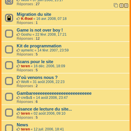
Wolfi
«
07 juin 2008, 15:17
Réponses :
27
1
2
Migration du site
K-Rool
«
16 avr. 2008, 07:18
Réponses :
1
Game is not over boy !
Goshu
«
22 févr. 2008, 17:21
Réponses :
12
Kit de programmation
aymeric
«
14 févr. 2007, 23:59
Réponses :
5
Scans pour le site
teren
«
16 déc. 2006, 18:09
Réponses :
5
D'où venons nous ?
Wolfi
«
31 août 2006, 22:23
Réponses :
2
Gambareeeeeeeeeeeeeeeeeeeeeeeee
cre$u$
«
14 août 2006, 23:47
Réponses :
6
aisance de lecture du site...
teren
«
02 août 2006, 09:10
Réponses :
5
News
teren
«
12 juil. 2006, 18:41