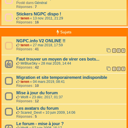
Posté dans
Général
Réponses :
7
Stickers NGPC dispo !
teren
«
13 nov. 2011, 21:29
Réponses :
16
Sujets
NGPC.info V2 ONLINE !!
teren
«
27 mai 2018, 17:59
Réponses :
41
1
2
3
Faut trouver un moyen de virer ces bots...
MrBlueSky
«
28 mai 2026, 14:44
Réponses :
42
1
2
3
Migration et site temporairement indisponible
teren
«
04 mars 2019, 08:41
Réponses :
10
Mise à jour du forum
Wolfi
«
23 déc. 2017, 01:37
Réponses :
12
Les avatars du forum
Scared_Devil
«
10 juin 2009, 14:06
Réponses :
5
Le forum - mise à jour ?