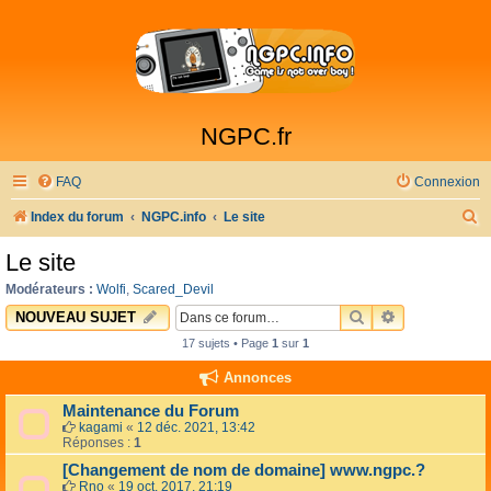
NGPC.fr
FAQ
Connexion
R
Index du forum
NGPC.info
Le site
e
Le site
c
Modérateurs :
Wolfi
,
Scared_Devil
h
RECHERCHER
RECHERCHE 
NOUVEAU SUJET
e
17 sujets • Page
1
sur
1
r
Annonces
c
Maintenance du Forum
h
kagami
«
12 déc. 2021, 13:42
Réponses :
1
e
[Changement de nom de domaine] www.ngpc.?
r
Rno
«
19 oct. 2017, 21:19