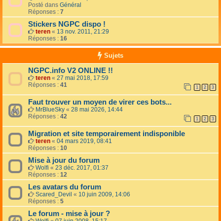
Posté dans
Général
Réponses :
7
Stickers NGPC dispo !
teren
«
13 nov. 2011, 21:29
Réponses :
16
Sujets
NGPC.info V2 ONLINE !!
teren
«
27 mai 2018, 17:59
Réponses :
41
1
2
3
Faut trouver un moyen de virer ces bots...
MrBlueSky
«
28 mai 2026, 14:44
Réponses :
42
1
2
3
Migration et site temporairement indisponible
teren
«
04 mars 2019, 08:41
Réponses :
10
Mise à jour du forum
Wolfi
«
23 déc. 2017, 01:37
Réponses :
12
Les avatars du forum
Scared_Devil
«
10 juin 2009, 14:06
Réponses :
5
Le forum - mise à jour ?