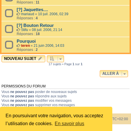
Réponses :
11
[?] Jaquettes....
mariaud
«
10 juil. 2006, 02:39
Réponses :
4
[?] Bouton Retour
Stifu
«
08 juil. 2006, 21:14
Réponses :
18
Pourquoi
teren
«
21 juin 2006, 14:03
Réponses :
2
NOUVEAU SUJET
17 sujets • Page
1
sur
1
ALLER À
PERMISSIONS DU FORUM
Vous
ne pouvez pas
poster de nouveaux sujets
Vous
ne pouvez pas
répondre aux sujets
Vous
ne pouvez pas
modifier vos messages
Vous
ne pouvez pas
supprimer vos messages
Vous
ne pouvez pas
joindre des fichiers
En poursuivant votre navigation, vous acceptez
Index du forum
Heures au format
UTC+02:00
l’utilisation de cookies.
En savoir plus
Développé par
phpBB
® Forum Software © phpBB Limited