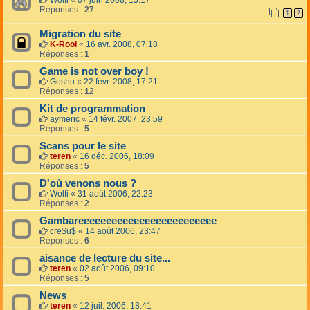
Wolfi
«
07 juin 2008, 15:17
Réponses :
27
1
2
Migration du site
K-Rool
«
16 avr. 2008, 07:18
Réponses :
1
Game is not over boy !
Goshu
«
22 févr. 2008, 17:21
Réponses :
12
Kit de programmation
aymeric
«
14 févr. 2007, 23:59
Réponses :
5
Scans pour le site
teren
«
16 déc. 2006, 18:09
Réponses :
5
D'où venons nous ?
Wolfi
«
31 août 2006, 22:23
Réponses :
2
Gambareeeeeeeeeeeeeeeeeeeeeeeee
cre$u$
«
14 août 2006, 23:47
Réponses :
6
aisance de lecture du site...
teren
«
02 août 2006, 09:10
Réponses :
5
News
teren
«
12 juil. 2006, 18:41