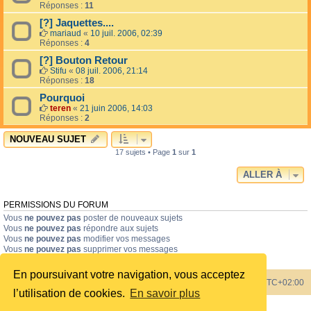
Réponses :
11
[?] Jaquettes....
mariaud
«
10 juil. 2006, 02:39
Réponses :
4
[?] Bouton Retour
Stifu
«
08 juil. 2006, 21:14
Réponses :
18
Pourquoi
teren
«
21 juin 2006, 14:03
Réponses :
2
NOUVEAU SUJET
17 sujets • Page
1
sur
1
ALLER À
PERMISSIONS DU FORUM
Vous
ne pouvez pas
poster de nouveaux sujets
Vous
ne pouvez pas
répondre aux sujets
Vous
ne pouvez pas
modifier vos messages
Vous
ne pouvez pas
supprimer vos messages
Vous
ne pouvez pas
joindre des fichiers
En poursuivant votre navigation, vous acceptez
Index du forum
Heures au format
UTC+02:00
l’utilisation de cookies.
En savoir plus
Développé par
phpBB
® Forum Software © phpBB Limited