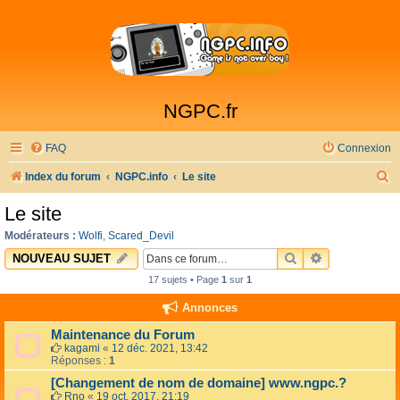
NGPC.fr
FAQ
Connexion
R
Index du forum
NGPC.info
Le site
e
Le site
c
Modérateurs :
Wolfi
,
Scared_Devil
h
RECHERCHER
RECHERCHE 
NOUVEAU SUJET
e
17 sujets • Page
1
sur
1
r
Annonces
c
Maintenance du Forum
h
kagami
«
12 déc. 2021, 13:42
Réponses :
1
e
[Changement de nom de domaine] www.ngpc.?
r
Rno
«
19 oct. 2017, 21:19