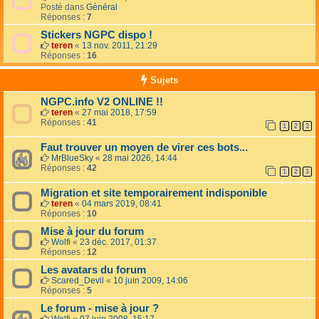
Posté dans
Général
Réponses :
7
Stickers NGPC dispo !
teren
«
13 nov. 2011, 21:29
Réponses :
16
Sujets
NGPC.info V2 ONLINE !!
teren
«
27 mai 2018, 17:59
Réponses :
41
1
2
3
Faut trouver un moyen de virer ces bots...
MrBlueSky
«
28 mai 2026, 14:44
Réponses :
42
1
2
3
Migration et site temporairement indisponible
teren
«
04 mars 2019, 08:41
Réponses :
10
Mise à jour du forum
Wolfi
«
23 déc. 2017, 01:37
Réponses :
12
Les avatars du forum
Scared_Devil
«
10 juin 2009, 14:06
Réponses :
5
Le forum - mise à jour ?