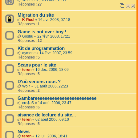
Wolfi
«
07 juin 2008, 15:17
Réponses :
27
1
2
Migration du site
K-Rool
«
16 avr. 2008, 07:18
Réponses :
1
Game is not over boy !
Goshu
«
22 févr. 2008, 17:21
Réponses :
12
Kit de programmation
aymeric
«
14 févr. 2007, 23:59
Réponses :
5
Scans pour le site
teren
«
16 déc. 2006, 18:09
Réponses :
5
D'où venons nous ?
Wolfi
«
31 août 2006, 22:23
Réponses :
2
Gambareeeeeeeeeeeeeeeeeeeeeeeee
cre$u$
«
14 août 2006, 23:47
Réponses :
6
aisance de lecture du site...
teren
«
02 août 2006, 09:10
Réponses :
5
News
teren
«
12 juil. 2006, 18:41