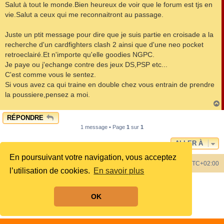
s
Salut à tout le monde.Bien heureux de voir que le forum est tjs en
s
vie.Salut a ceux qui me reconnaitront au passage.
a
g
e
Juste un ptit message pour dire que je suis partie en croisade a la
recherche d'un cardfighters clash 2 ainsi que d'une neo pocket
retroeclairé.Et n'importe qu'elle goodies NGPC.
Je paye ou j'echange contre des jeux DS,PSP etc...
C'est comme vous le sentez.
Si vous avez ca qui traine en double chez vous entrain de prendre
la poussiere,pensez a moi.
RÉPONDRE
t
1 message • Page
1
sur
1
ALLER À
En poursuivant votre navigation, vous acceptez
Index du forum
Heures au format
UTC+02:00
l’utilisation de cookies.
En savoir plus
Développé par
phpBB
® Forum Software © phpBB Limited
Style by
phpBB Spain
OK
Traduit par
phpBB-fr.com
Confidentialité
|
Conditions