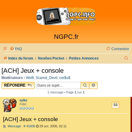
NGPC.fr
FAQ
Connexion
R
Index du forum
NeoGeo Pocket
Petites Annonces
e
[ACH] Jeux + console
c
Modérateurs :
Wolfi
,
Scared_Devil
,
cre$u$
h
RECHERCHER
RECHERCHE AVAN
RÉPONDRE
e
1 message • Page
1
sur
1
r
xylkz
c
Fidel
h
[ACH] Jeux + console
e
M
Message : # 41606
29 oct. 2006, 02:11
r
e