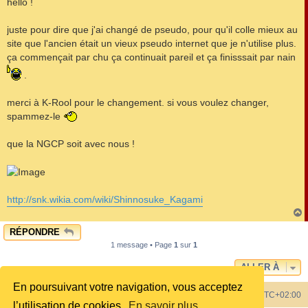
hello !
s
a
g
juste pour dire que j'ai changé de pseudo, pour qu'il colle mieux au
e
site que l'ancien était un vieux pseudo internet que je n'utilise plus.
ça commençait par chu ça continuait pareil et ça finisssait par nain
.
merci à K-Rool pour le changement. si vous voulez changer,
spammez-le
que la NGCP soit avec nous !
http://snk.wikia.com/wiki/Shinnosuke_Kagami
RÉPONDRE
t
1 message • Page
1
sur
1
ALLER À
En poursuivant votre navigation, vous acceptez
Index du forum
Heures au format
UTC+02:00
l’utilisation de cookies.
En savoir plus