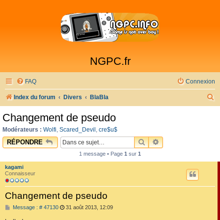
NGPC.fr
FAQ
Connexion
R
Index du forum
Divers
BlaBla
e
Changement de pseudo
c
Modérateurs :
Wolfi
,
Scared_Devil
,
cre$u$
h
RECHERCHER
RECHERCHE AVAN
RÉPONDRE
e
1 message • Page
1
sur
1
r
kagami
c
Connaisseur
h
Changement de pseudo
e
M
Message : # 47130
31 août 2013, 12:09
r
e
s