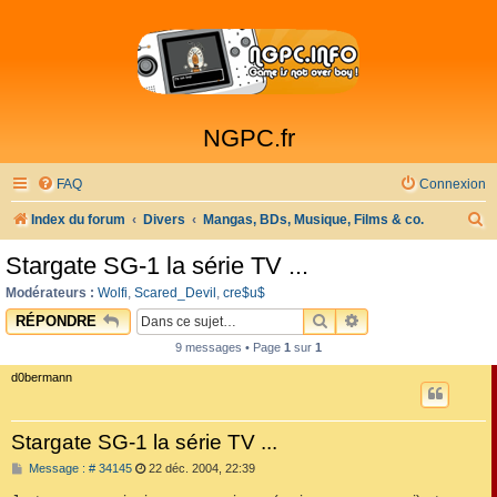
NGPC.fr
FAQ
Connexion
R
Index du forum
Divers
Mangas, BDs, Musique, Films & co.
e
Stargate SG-1 la série TV ...
c
Modérateurs :
Wolfi
,
Scared_Devil
,
cre$u$
h
RECHERCHER
RECHERCHE AVAN
RÉPONDRE
e
9 messages • Page
1
sur
1
r
d0bermann
c
h
Stargate SG-1 la série TV ...
e
M
Message : # 34145
22 déc. 2004, 22:39
r
e
s