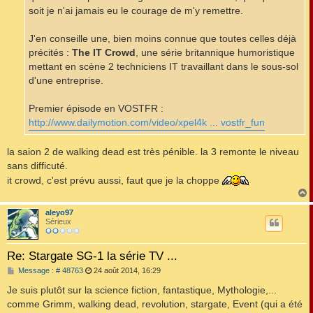
soit je n'ai jamais eu le courage de m'y remettre.
J'en conseille une, bien moins connue que toutes celles déjà
précités :
The IT Crowd
, une série britannique humoristique
mettant en scène 2 techniciens IT travaillant dans le sous-sol
d'une entreprise.
Premier épisode en VOSTFR :
http://www.dailymotion.com/video/xpel4k ... vostfr_fun
la saion 2 de walking dead est très pénible. la 3 remonte le niveau
sans difficuté.
it crowd, c'est prévu aussi, faut que je la choppe
aleyo97
t
Sérieux
Re: Stargate SG-1 la série TV ...
M
Message : # 48763
24 août 2014, 16:29
e
s
Je suis plutôt sur la science fiction, fantastique, Mythologie,...
s
comme Grimm, walking dead, revolution, stargate, Event (qui a été
a