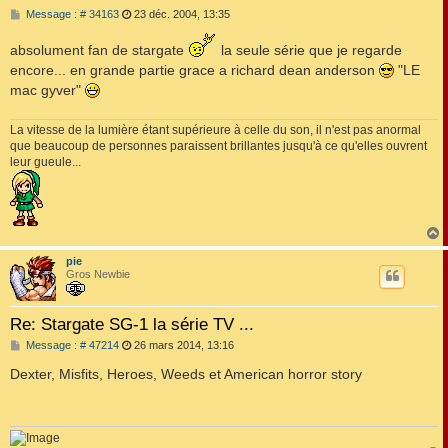
M
Message : # 34163
23 déc. 2004, 13:35
e
s
absolument fan de stargate
la seule série que je regarde
s
a
encore... en grande partie grace a richard dean anderson
"LE
g
mac gyver"
e
La vitesse de la lumière étant supérieure à celle du son, il n'est pas anormal
que beaucoup de personnes paraissent brillantes jusqu'à ce qu'elles ouvrent
leur gueule...
pie
t
Gros Newbie
Re: Stargate SG-1 la série TV ...
M
Message : # 47214
26 mars 2014, 13:16
e
s
Dexter, Misfits, Heroes, Weeds et American horror story
s
a
g
e