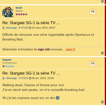
Wolfi
t
Admin
Re: Stargate SG-1 la série TV ...
M
Message : # 47218
31 mars 2014, 06:57
e
s
Difficile de retrouver une série regardable après Spartacus et
s
Breaking Bad...
a
g
e
Webmaster et fondateur de
ngpc.info
ooooups....
ngpc.fr
kagami
t
Connaisseur
Re: Stargate SG-1 la série TV ...
M
Message : # 47221
02 avr. 2014, 19:39
e
s
Walking dead, Games of throne pour moi.
s
J'ai en stock twin peaks, on m'a conseillé breaking bad.
a
g
e
Ah j'ai les soprano aussi sur un dur