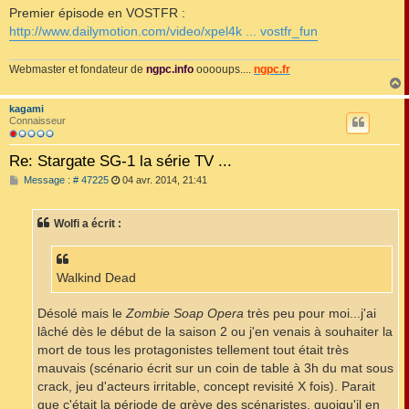
Premier épisode en VOSTFR :
http://www.dailymotion.com/video/xpel4k ... vostfr_fun
Webmaster et fondateur de
ngpc.info
ooooups....
ngpc.fr
kagami
t
Connaisseur
Re: Stargate SG-1 la série TV ...
M
Message : # 47225
04 avr. 2014, 21:41
e
s
s
Wolfi a écrit :
a
g
e
Walkind Dead
Désolé mais le
Zombie Soap Opera
très peu pour moi...j'ai
lâché dès le début de la saison 2 ou j'en venais à souhaiter la
mort de tous les protagonistes tellement tout était très
mauvais (scénario écrit sur un coin de table à 3h du mat sous
crack, jeu d'acteurs irritable, concept revisité X fois). Parait
que c'était la période de grève des scénaristes, quoiqu'il en