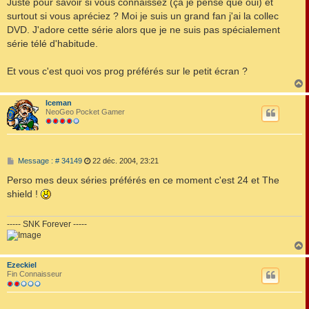
Juste pour savoir si vous connaissez (ça je pense que oui) et
s
surtout si vous apréciez ? Moi je suis un grand fan j'ai la collec
a
g
DVD. J'adore cette série alors que je ne suis pas spécialement
e
série télé d'habitude.
Et vous c'est quoi vos prog préférés sur le petit écran ?
Iceman
t
NeoGeo Pocket Gamer
M
Message : # 34149
22 déc. 2004, 23:21
e
s
Perso mes deux séries préférés en ce moment c'est 24 et The
s
shield !
a
g
e
----- SNK Forever -----
Ezeckiel
t
Fin Connaisseur