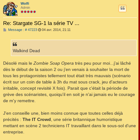
Wolfi
t
Admin
Re: Stargate SG-1 la série TV ...
M
Message : # 47223
04 avr. 2014, 21:11
e
s
s
a
g
Walkind Dead
e
Désolé mais le
Zombie Soap Opera
très peu pour moi...j'ai lâché
dès le début de la saison 2 ou j'en venais à souhaiter la mort de
tous les protagonistes tellement tout était très mauvais (scénario
écrit sur un coin de table à 3h du mat sous crack, jeu d'acteurs
irritable, concept revisité X fois). Parait que c'était la période de
grève des scénaristes, quoiqu'il en soit je n'ai jamais eu le courage
de m'y remettre.
J'en conseille une, bien moins connue que toutes celles déjà
précités :
The IT Crowd
, une série britannique humoristique
mettant en scène 2 techniciens IT travaillant dans le sous-sol d'une
entreprise.