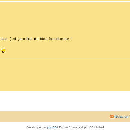
ir...) et ça a l'air de bien fonctionner !
n
Nous cont
Développé par
phpBB
® Forum Software © phpBB Limited