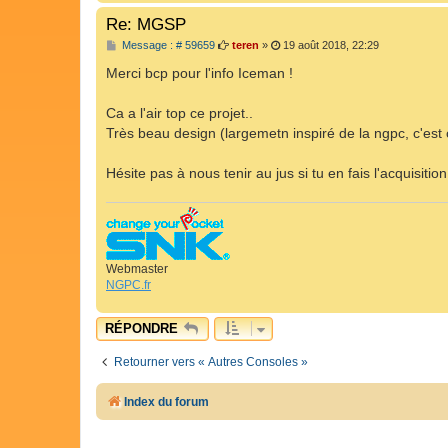
Re: MGSP
M
Message : # 59659
teren
»
19 août 2018, 22:29
e
s
Merci bcp pour l'info Iceman !
s
a
g
Ca a l'air top ce projet..
e
Très beau design (largemetn inspiré de la ngpc, c'est cla
Hésite pas à nous tenir au jus si tu en fais l'acquisitio
Webmaster
NGPC.fr
RÉPONDRE
Retourner vers « Autres Consoles »
Index du forum