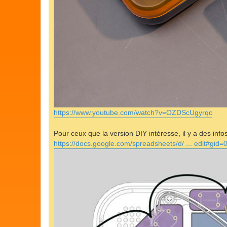
https://www.youtube.com/watch?v=OZDScUgyrqc
Pour ceux que la version DIY intéresse, il y a des infos i
https://docs.google.com/spreadsheets/d/ ... edit#gid=