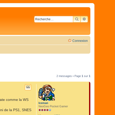
RECHERCHER
RECHERCHE AVA
Connexion
2 messages • Page
1
sur
1
 tate comme la WS
Iceman
NeoGeo Pocket Gamer
ini de la PS1, SNES