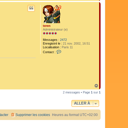
a
u
t
teren
Administrateur (e)
Messages :
2472
Enregistré le :
21 nov. 2002, 16:51
Localisation :
Paris 11
C
Contact :
o
n
t
a
c
t
e
r
t
H
e
a
r
2 messages • Page
1
sur
1
u
e
t
n
ALLER À
acter
Supprimer les cookies
Heures au format
UTC+02:00