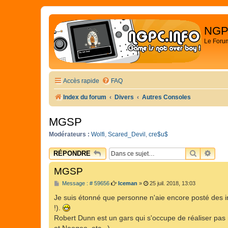
NGP
Le Foru
Accès rapide
FAQ
Index du forum
Divers
Autres Consoles
MGSP
Modérateurs :
Wolfi
,
Scared_Devil
,
cre$u$
RECHER
REC
RÉPONDRE
MGSP
M
Message : # 59656
Iceman
»
25 juil. 2018, 13:03
e
s
Je suis étonné que personne n'aie encore posté des i
s
!).
a
g
Robert Dunn est un gars qui s'occupe de réaliser pas
e