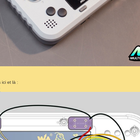
ci et là :
0