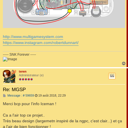
http://www.multigamesystem.com
https://www.instagram.com/robertdunnart/
----- SNK Forever -----
teren
t
Administrateur (e)
Re: MGSP
M
Message : # 59659
19 août 2018, 22:29
e
s
Merci bcp pour l'info Iceman !
s
a
g
Ca a l'air top ce projet..
e
Très beau design (largemetn inspiré de la ngpc, c'est clair...) et ça
a l'air de bien fonctionner !