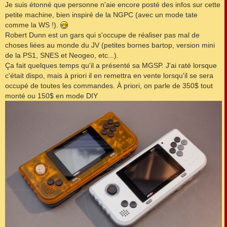
s
Je suis étonné que personne n'aie encore posté des infos sur cette
s
petite machine, bien inspiré de la NGPC (avec un mode tate
a
g
comme la WS !).
e
Robert Dunn est un gars qui s'occupe de réaliser pas mal de
choses liées au monde du JV (petites bornes bartop, version mini
de la PS1, SNES et Neogeo, etc...).
Ça fait quelques temps qu'il a présenté sa MGSP. J'ai raté lorsque
c'était dispo, mais à priori il en remettra en vente lorsqu'il se sera
occupé de toutes les commandes. À priori, on parle de 350$ tout
monté ou 150$ en mode DIY