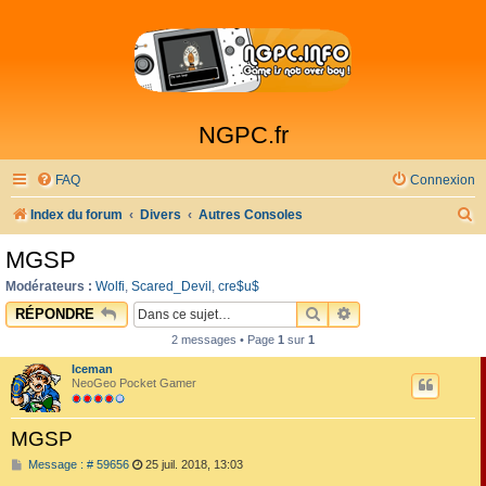
NGPC.fr
FAQ
Connexion
R
Index du forum
Divers
Autres Consoles
e
MGSP
c
Modérateurs :
Wolfi
,
Scared_Devil
,
cre$u$
h
RECHERCHER
RECHERCHE AVAN
RÉPONDRE
e
2 messages • Page
1
sur
1
r
Iceman
c
NeoGeo Pocket Gamer
h
MGSP
e
M
Message : # 59656
25 juil. 2018, 13:03
r
e