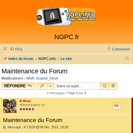
NGPC.fr
FAQ
Connexion
R
Index du forum
NGPC.info
Le site
e
Maintenance du Forum
c
Modérateurs :
Wolfi
,
Scared_Devil
h
RECHERCHE
RECHER
RÉPONDRE
e
2 messages • Page
1
sur
1
r
K-Rool
c
Administrateur (e)
h
Maintenance du Forum
e
M
Message : # 73039
08 déc. 2021, 19:29
r
e