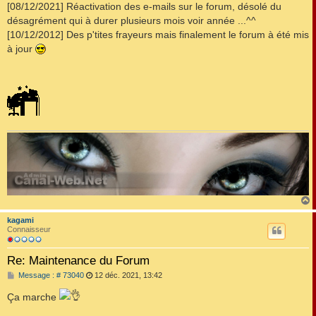
s
[08/12/2021] Réactivation des e-mails sur le forum, désolé du
s
désagrément qui à durer plusieurs mois voir année ...^^
a
g
[10/12/2012] Des p'tites frayeurs mais finalement le forum à été mis
e
à jour
kagami
t
Connaisseur
Re: Maintenance du Forum
M
Message : # 73040
12 déc. 2021, 13:42
e
s
Ça marche
s
a