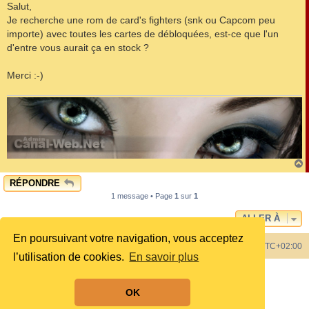
s
Salut,
s
Je recherche une rom de card's fighters (snk ou Capcom peu
a
g
importe) avec toutes les cartes de débloquées, est-ce que l'un
e
d'entre vous aurait ça en stock ?
Merci :-)
RÉPONDRE
t
1 message • Page
1
sur
1
ALLER À
En poursuivant votre navigation, vous acceptez
Index du forum
Heures au format
UTC+02:00
l’utilisation de cookies.
En savoir plus
Développé par
phpBB
® Forum Software © phpBB Limited
Style by
phpBB Spain
OK
Traduit par
phpBB-fr.com
Confidentialité
|
Conditions