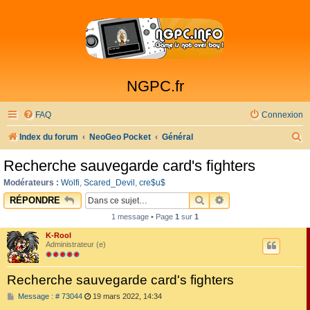
NGPC.fr
FAQ
Connexion
R
Index du forum
NeoGeo Pocket
Général
e
Recherche sauvegarde card's fighters
c
Modérateurs :
Wolfi
,
Scared_Devil
,
cre$u$
h
RECHERCHER
RECHERCHE AVAN
RÉPONDRE
e
1 message • Page
1
sur
1
r
K-Rool
c
Administrateur (e)
h
Recherche sauvegarde card's fighters
e
M
Message : # 73044
19 mars 2022, 14:34
r
e