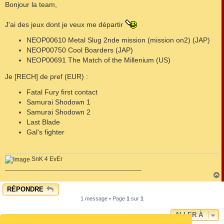
s
Bonjour la team,
s
a
g
J'ai des jeux dont je veux me départir
e
NEOP00610 Metal Slug 2nde mission (mission on2) (JAP)
NEOP00750 Cool Boarders (JAP)
NEOP00691 The Match of the Millenium (US)
Je [RECH] de pref (EUR) :
Fatal Fury first contact
Samurai Shodown 1
Samurai Shodown 2
Last Blade
Gal's fighter
SnK 4 EvEr
_______________________________________
RÉPONDRE
t
1 message • Page
1
sur
1
ALLER À