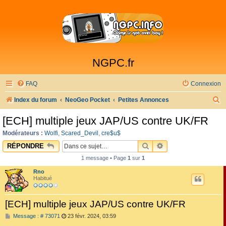
NGPC.fr
FAQ
Connexion
R
Index du forum
NeoGeo Pocket
Petites Annonces
e
[ECH] multiple jeux JAP/US contre UK/FR
c
Modérateurs :
Wolfi
,
Scared_Devil
,
cre$u$
h
RECHERCHER
RECHERCHE AVAN
RÉPONDRE
e
1 message • Page
1
sur
1
r
Rno
c
Habitué
h
[ECH] multiple jeux JAP/US contre UK/FR
e
M
Message : # 73071
23 févr. 2024, 03:59
r
e