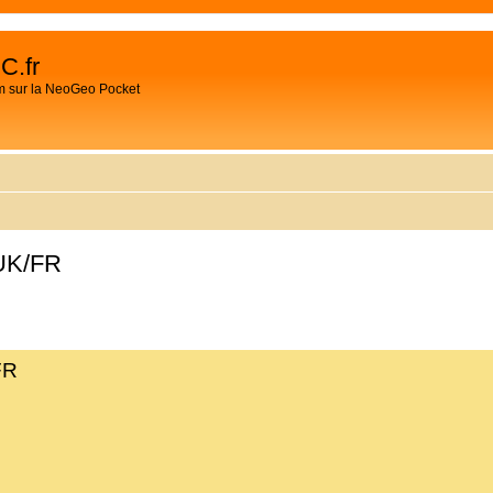
C.fr
m sur la NeoGeo Pocket
 UK/FR
CHER
HERCHE AVANCÉE
FR