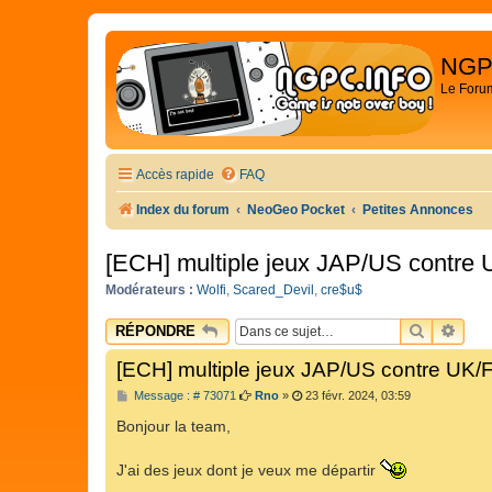
NGP
Le Foru
Accès rapide
FAQ
Index du forum
NeoGeo Pocket
Petites Annonces
[ECH] multiple jeux JAP/US contre
Modérateurs :
Wolfi
,
Scared_Devil
,
cre$u$
RECHER
REC
RÉPONDRE
[ECH] multiple jeux JAP/US contre UK/
M
Message : # 73071
Rno
»
23 févr. 2024, 03:59
e
s
Bonjour la team,
s
a
g
J'ai des jeux dont je veux me départir
e