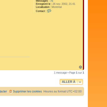
Messages :
75
Enregistré le :
26 nov. 2002, 21:41
Localisation :
Montréal
C
Contact :
o
n
t
a
c
t
e
r
R
n
o
H
a
1 message • Page
1
sur
1
u
t
ALLER À
acter
Supprimer les cookies
Heures au format
UTC+02:00