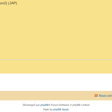
on2) (JAP)
Nous cont
Développé par
phpBB
® Forum Software © phpBB Limited
Style by
phpBB Spain