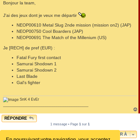
s
Bonjour la team,
s
a
g
J'ai des jeux dont je veux me départir
e
NEOP00610 Metal Slug 2nde mission (mission on2) (JAP)
NEOP00750 Cool Boarders (JAP)
NEOP00691 The Match of the Millenium (US)
Je [RECH] de pref (EUR) :
Fatal Fury first contact
Samurai Shodown 1
Samurai Shodown 2
Last Blade
Gal's fighter
SnK 4 EvEr
_______________________________________
RÉPONDRE
t
1 message • Page
1
sur
1
ALLER À
En poursuivant votre navigation, vous acceptez