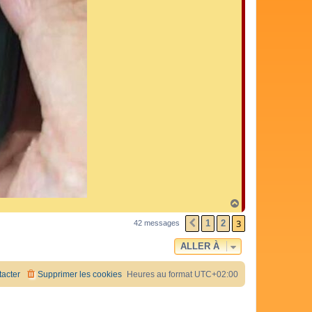
H
a
3
u
1
2
42 messages
PRÉCÉDENTE
t
ALLER À
acter
Supprimer les cookies
Heures au format
UTC+02:00