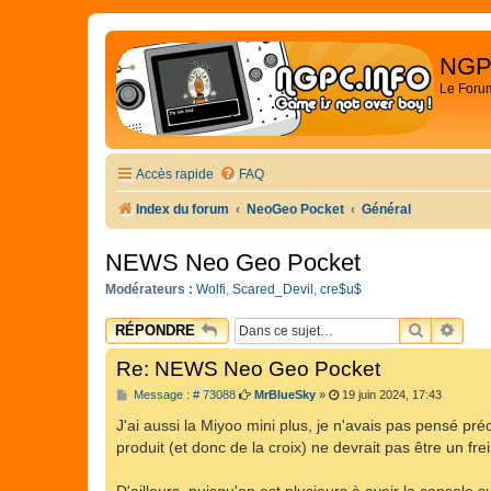
NGP
Le Foru
Accès rapide
FAQ
Index du forum
NeoGeo Pocket
Général
NEWS Neo Geo Pocket
Modérateurs :
Wolfi
,
Scared_Devil
,
cre$u$
RECHER
REC
RÉPONDRE
Re: NEWS Neo Geo Pocket
M
Message : # 73088
MrBlueSky
»
19 juin 2024, 17:43
e
s
J'ai aussi la Miyoo mini plus, je n'avais pas pensé pré
s
produit (et donc de la croix) ne devrait pas être un fr
a
g
e