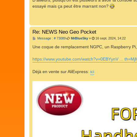
D'ailleurs, puisqu'on est plusieurs à avoir la console
essayé mais ça peut être marrant non?
Re: NEWS Neo Geo Pocket
M
Message : # 73089
MrBlueSky
»
16 sept. 2024, 14:22
e
s
Une coque de remplacement NGPC, un Raspberry Pi, q
s
a
g
https://www.youtube.com/watch?v=0EBYynV ... th=M
e
Déjà en vente sur AliExpress:
ici