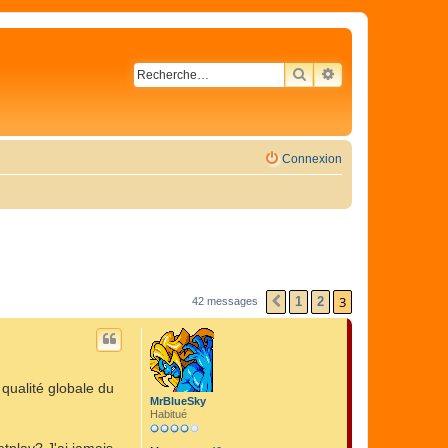
RECHERCHER
RECHERCHE AVA
Connexion
3
1
2
42 messages
PRÉCÉDENTE
 qualité globale du
MrBlueSky
Habitué