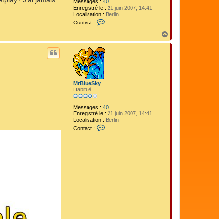
tplay? J'ai jamais
Messages :
40
Enregistré le :
21 juin 2007, 14:41
Localisation :
Berlin
C
Contact :
o
n
H
t
a
a
u
c
t
t
e
r
M
MrBlueSky
r
Habitué
B
l
u
Messages :
40
e
Enregistré le :
21 juin 2007, 14:41
S
Localisation :
Berlin
k
C
y
Contact :
o
n
t
a
c
t
e
r
M
r
B
l
u
e