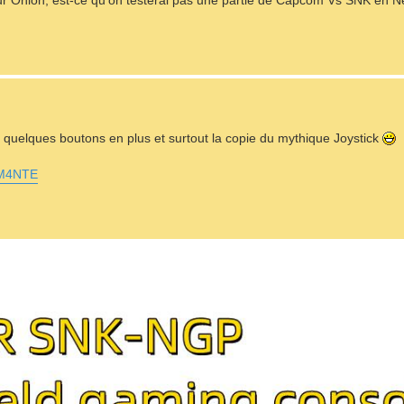
 sur Onion, est-ce qu'on testerai pas une partie de Capcom Vs SNK en Ne
uelques boutons en plus et surtout la copie du mythique Joystick
jM4NTE