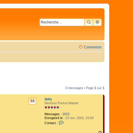
RECHERCHER
RECHERCHE AVA
Connexion
3 messages • Page
1
sur
1
Stifu
NeoGeo Pocket Master
Messages :
2023
Enregistré le :
22 nov. 2002, 19:58
C
Contact :
o
n
H
t