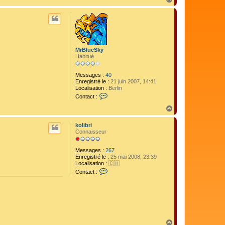
a
a
u
c
t
t
e
r
S
t
MrBlueSky
i
Habitué
f
u
Messages :
40
Enregistré le :
21 juin 2007, 14:41
Localisation :
Berlin
C
Contact :
o
n
H
t
a
a
u
kolibri
c
t
Connaisseur
t
e
r
Messages :
267
M
Enregistré le :
25 mai 2008, 23:39
r
Localisation :
🇨🇭
B
C
Contact :
l
o
u
n
e
t
S
a
k
c
y
t
e
r
H