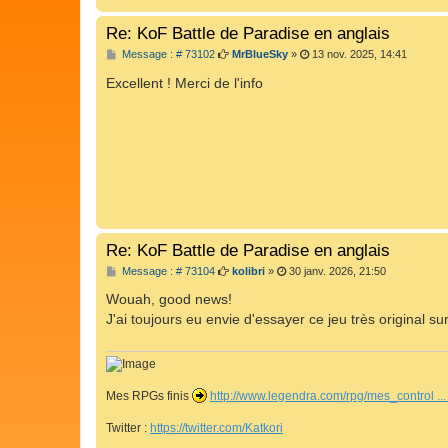
Re: KoF Battle de Paradise en anglais
M
Message : # 73102
MrBlueSky
»
13 nov. 2025, 14:41
e
s
Excellent ! Merci de l'info
s
a
g
e
Re: KoF Battle de Paradise en anglais
M
Message : # 73104
kolibri
»
30 janv. 2026, 21:50
e
s
Wouah, good news!
s
J'ai toujours eu envie d'essayer ce jeu très original su
a
g
e
Mes RPGs finis
http://www.legendra.com/rpg/mes_control ...
Twitter :
https://twitter.com/Katkori