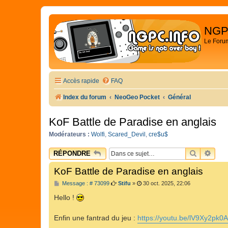
NGP
Le Foru
Accès rapide
FAQ
Index du forum
NeoGeo Pocket
Général
KoF Battle de Paradise en anglais
Modérateurs :
Wolfi
,
Scared_Devil
,
cre$u$
RECHER
REC
RÉPONDRE
KoF Battle de Paradise en anglais
M
Message : # 73099
Stifu
»
30 oct. 2025, 22:06
e
s
Hello !
s
a
g
Enfin une fantrad du jeu :
https://youtu.be/lV9Xy2pk0
e