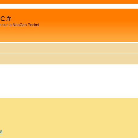
C.fr
m sur la NeoGeo Pocket
CHER
HERCHE AVANCÉE
A8