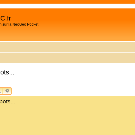
C.fr
m sur la NeoGeo Pocket
ots...
RECHERCHER
RECHERCHE AVANCÉE
ots...