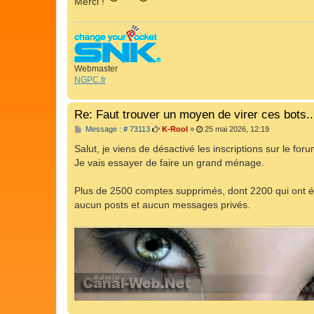
Merci !
Webmaster
NGPC.fr
Re: Faut trouver un moyen de virer ces bots..
M
Message : # 73113
K-Rool
»
25 mai 2026, 12:19
e
s
Salut, je viens de désactivé les inscriptions sur le for
s
Je vais essayer de faire un grand ménage.
a
g
e
Plus de 2500 comptes supprimés, dont 2200 qui ont ét
aucun posts et aucun messages privés.