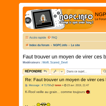
NGP
Le Foru
Accès rapide
FAQ
Index du forum
NGPC.info
Le site
Faut trouver un moyen de virer ces b
Modérateurs :
Wolfi
,
Scared_Devil
RÉPONDRE
Re: Faut trouver un moyen de virer ces b
M
Message : # 71758
teren
»
23 avr. 2019, 21:47
e
s
K-Rool veille au grain... comme toujours
s
a
g
e