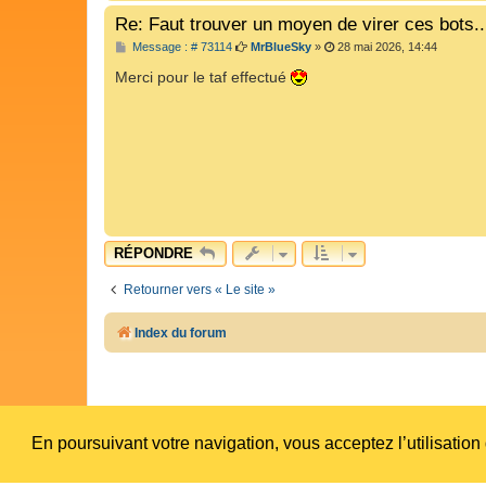
Re: Faut trouver un moyen de virer ces bots..
M
Message : # 73114
MrBlueSky
»
28 mai 2026, 14:44
e
s
Merci pour le taf effectué
s
a
g
e
RÉPONDRE
Retourner vers « Le site »
Index du forum
En poursuivant votre navigation, vous acceptez l’utilisation