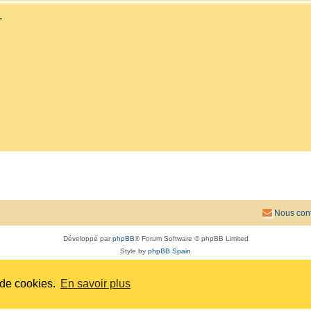
.
Nous cont
Développé par
phpBB
® Forum Software © phpBB Limited
Style by
phpBB Spain
Traduit par
phpBB-fr.com
Confidentialité
|
Conditions
 de cookies.
En savoir plus