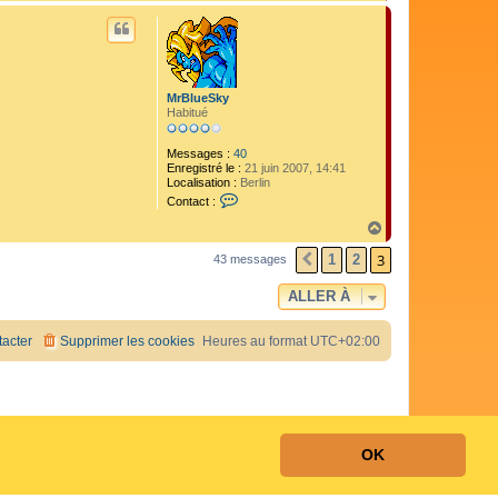
a
R
u
o
t
o
l
MrBlueSky
Habitué
Messages :
40
Enregistré le :
21 juin 2007, 14:41
Localisation :
Berlin
C
Contact :
o
n
H
t
a
a
3
u
1
2
43 messages
PRÉCÉDENTE
c
t
t
ALLER À
e
r
M
acter
Supprimer les cookies
Heures au format
r
UTC+02:00
B
l
u
e
S
k
y
OK