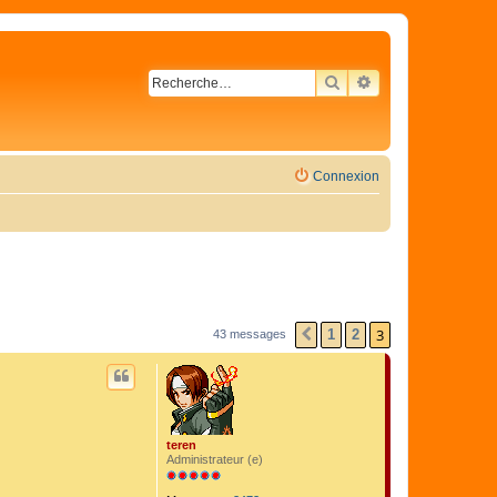
RECHERCHER
RECHERCHE AVA
Connexion
3
1
2
43 messages
PRÉCÉDENTE
teren
Administrateur (e)