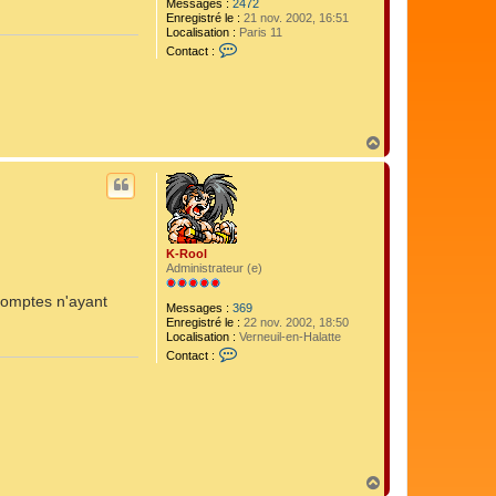
Messages :
2472
Enregistré le :
21 nov. 2002, 16:51
Localisation :
Paris 11
C
Contact :
o
n
t
a
c
t
H
e
a
r
u
t
t
e
r
e
n
K-Rool
Administrateur (e)
comptes n'ayant
Messages :
369
Enregistré le :
22 nov. 2002, 18:50
Localisation :
Verneuil-en-Halatte
C
Contact :
o
n
t
a
c
t
e
r
K
H
-