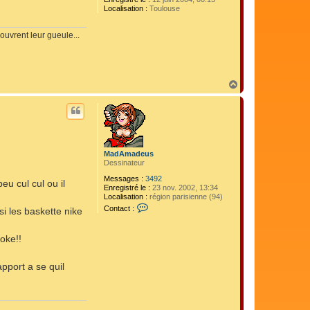
Localisation :
Toulouse
ouvrent leur gueule...
H
a
u
t
MadAmadeus
Dessinateur
Messages :
3492
u cul cul ou il
Enregistré le :
23 nov. 2002, 13:34
Localisation :
région parisienne (94)
C
Contact :
si les baskette nike
o
n
t
oke!!
a
c
t
pport a se quil
e
r
M
a
d