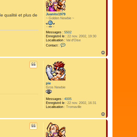
Juanito1979
de qualité et plus de
~ Golden Newbie ~
Messages :
5502
Enregistré le :
22 nov. 2002, 19:30
Localisation :
Val d'Oise
C
Contact :
o
n
H
t
a
a
u
c
t
t
e
r
J
pie
u
Gros Newbie
a
n
i
Messages :
4005
t
Enregistré le :
22 nov. 2002, 16:31
o
Localisation :
Tromaville
1
9
H
7
a
9
u
t