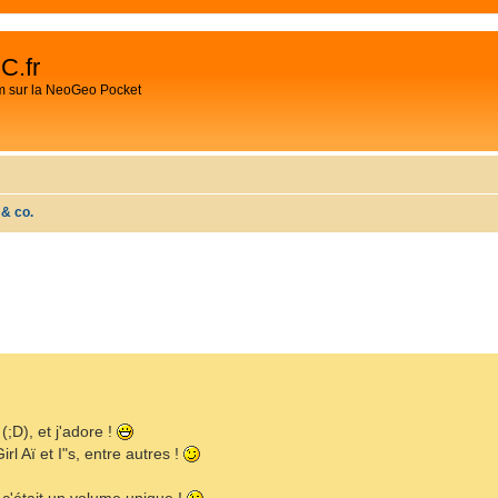
C.fr
m sur la NeoGeo Pocket
 & co.
CHER
HERCHE AVANCÉE
(;D), et j'adore !
rl Aï et I"s, entre autres !