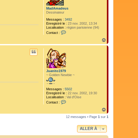
7
9
MadAmadeus
Dessinateur
Messages :
3492
Enregistré le :
23 nov. 2002, 13:34
Localisation :
région parisienne (94)
C
Contact :
o
n
H
t
a
a
u
c
t
t
e
r
M
Juanito1979
a
~ Golden Newbie ~
d
A
m
a
Messages :
5502
d
Enregistré le :
22 nov. 2002, 19:30
e
Localisation :
Val d'Oise
u
C
Contact :
s
o
n
H
t
a
12 messages • Page
a
1
sur
1
u
c
t
t
ALLER À
e
r
J