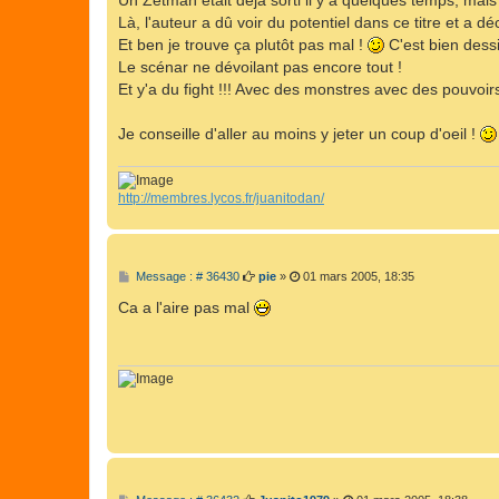
Un Zetman était déjà sorti il y a quelques temps, mais
Là, l'auteur a dû voir du potentiel dans ce titre et a dé
Et ben je trouve ça plutôt pas mal !
C'est bien dessi
Le scénar ne dévoilant pas encore tout !
Et y'a du fight !!! Avec des monstres avec des pouvoirs 
Je conseille d'aller au moins y jeter un coup d'oeil !
http://membres.lycos.fr/juanitodan/
M
Message : # 36430
pie
»
01 mars 2005, 18:35
e
s
Ca a l'aire pas mal
s
a
g
e
M