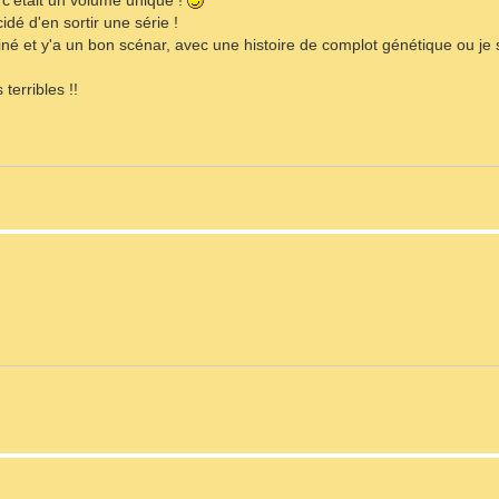
 c'était un volume unique !
cidé d'en sortir une série !
né et y'a un bon scénar, avec une histoire de complot génétique ou je sa
terribles !!