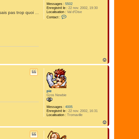
Messages :
5502
Enregistré le :
22 nov. 2002, 19:30
Localisation :
Val d'Oise
is pas trop quoi ...
C
Contact :
o
n
t
a
c
t
e
r
J
u
H
a
a
n
u
i
t
t
o
1
9
7
pie
9
Gros Newbie
Messages :
4005
Enregistré le :
22 nov. 2002, 16:31
Localisation :
Tromaville
H
a
u
t