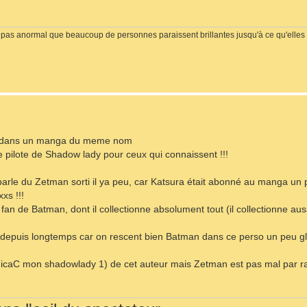
est pas anormal que beaucoup de personnes paraissent brillantes jusqu'à ce qu'elles 
rue dans un manga du meme nom
e pilote de Shadow lady pour ceux qui connaissent !!!
arle du Zetman sorti il ya peu, car Katsura était abonné au manga un pe
xxs !!!
fan de Batman, dont il collectionne absolument tout (il collectionne aus
ir depuis longtemps car on rescent bien Batman dans ce perso un peu gl
dicaC mon shadowlady 1) de cet auteur mais Zetman est pas mal par ra