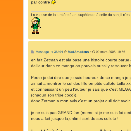
par contre
a
g
e
La vitesse de la lumière étant supérieure à celle du son, il n'
M
Message : # 36494
MadAmadeus
»
02 mars 2005, 19:36
e
s
en fait Zetman est ala base une histoire courte pa
s
dailleur dans ce manga on pouvais aussi y retrouver l
a
g
e
Perso je doi dire que je suis heureux de ce manga je p
aimait a montrer le cul des fille en ptite cullote taille xx
et connaissant un peu l'auteur je sais que c'est MEGA 
(chaqun son tripe coco)).
donc Zetman a mon avis c'est un projet quil doit avo
je ne suis pas GRAND fan (meme si je me suis fai de
nous a fait jusque la,enfin il sort de ses cullote !!