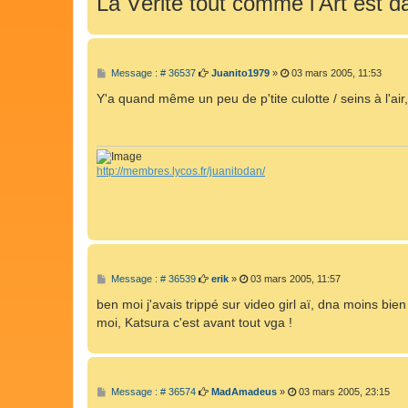
La Vérité tout comme l'Art est da
M
Message : # 36537
Juanito1979
»
03 mars 2005, 11:53
e
s
Y'a quand même un peu de p'tite culotte / seins à l'ai
s
a
g
e
http://membres.lycos.fr/juanitodan/
M
Message : # 36539
erik
»
03 mars 2005, 11:57
e
s
ben moi j'avais trippé sur video girl aï, dna moins bie
s
moi, Katsura c'est avant tout vga !
a
g
e
M
Message : # 36574
MadAmadeus
»
03 mars 2005, 23:15
e