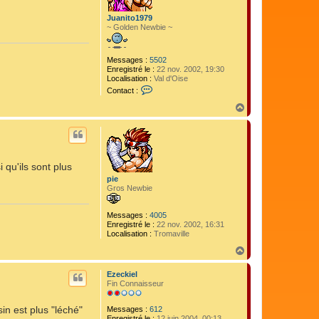
Juanito1979
~ Golden Newbie ~
Messages :
5502
Enregistré le :
22 nov. 2002, 19:30
Localisation :
Val d'Oise
C
Contact :
o
n
H
t
a
a
u
c
t
t
e
r
 qu'ils sont plus
J
pie
u
Gros Newbie
a
n
i
Messages :
4005
t
Enregistré le :
22 nov. 2002, 16:31
o
Localisation :
Tromaville
1
9
H
7
a
9
u
Ezeckiel
t
Fin Connaisseur
in est plus "léché"
Messages :
612
Enregistré le :
12 juin 2004, 00:13