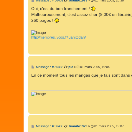
Message : # 36432
Juanito1979
»
01 mars 2005, 18:38
e
s
Oui, c'est du bon franchement !
s
Malheureusement, c'est assez cher (9,00€ en librairie), 
a
g
260 pages !
e
http://membres.lycos.fr/juanitodan/
M
Message : # 36435
pie
»
01 mars 2005, 19:04
e
s
En ce moment tous les mangas que je fais sont dans c
s
a
g
e
M
Message : # 36438
Juanito1979
»
01 mars 2005, 19:07
e