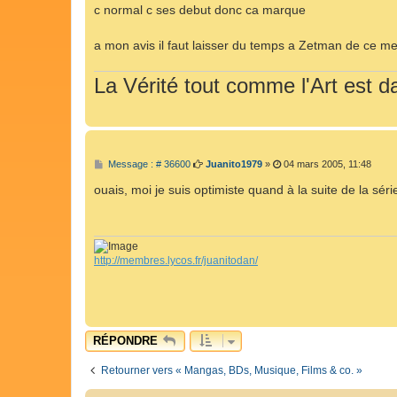
s
c normal c ses debut donc ca marque
s
a
g
a mon avis il faut laisser du temps a Zetman de ce me
e
La Vérité tout comme l'Art est da
M
Message : # 36600
Juanito1979
»
04 mars 2005, 11:48
e
s
ouais, moi je suis optimiste quand à la suite de la séri
s
a
g
e
http://membres.lycos.fr/juanitodan/
RÉPONDRE
Retourner vers « Mangas, BDs, Musique, Films & co. »