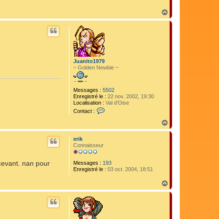
A
m
H
a
a
d
u
e
t
u
s
Juanito1979
~ Golden Newbie ~
Messages :
5502
Enregistré le :
22 nov. 2002, 19:30
Localisation :
Val d'Oise
C
Contact :
o
n
H
t
a
a
u
erik
c
t
Connaisseur
t
e
r
écevant. nan pour
Messages :
193
J
Enregistré le :
03 oct. 2004, 18:51
u
a
H
n
a
i
u
t
t
o
1
9