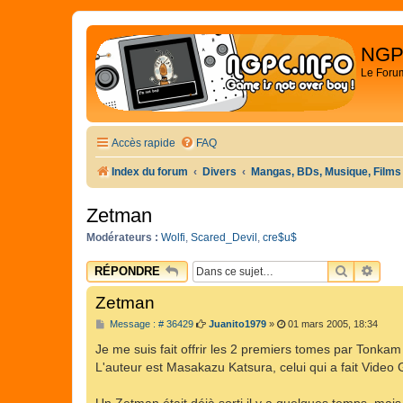
NGP
Le Foru
Accès rapide
FAQ
Index du forum
Divers
Mangas, BDs, Musique, Films
Zetman
Modérateurs :
Wolfi
,
Scared_Devil
,
cre$u$
RECHER
REC
RÉPONDRE
Zetman
M
Message : # 36429
Juanito1979
»
01 mars 2005, 18:34
e
s
Je me suis fait offrir les 2 premiers tomes par Tonkam 
s
L'auteur est Masakazu Katsura, celui qui a fait Video Gi
a
g
e