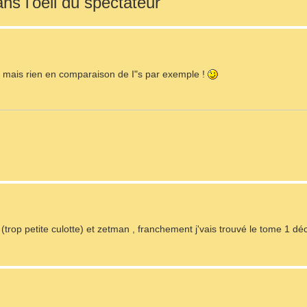
ns l'oeil du spectateur
r, mais rien en comparaison de I"s par exemple !
n (trop petite culotte) et zetman , franchement j'vais trouvé le tome 1 d