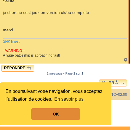
Salute,
s
a
g
je cherche cest jeux en version uk/eu complete.
e
merci.
SNK finest
--
WARNING:
--
A huge battleship is aproaching fast!
RÉPONDRE
t
1 message • Page
1
sur
1
ALLER À
En poursuivant votre navigation, vous acceptez
Index du forum
Heures au format
UTC+02:00
l’utilisation de cookies.
En savoir plus
Développé par
phpBB
® Forum Software © phpBB Limited
Style by
phpBB Spain
OK
Traduit par
phpBB-fr.com
Confidentialité
|
Conditions