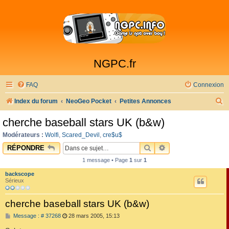
NGPC.fr
FAQ
Connexion
R
Index du forum
NeoGeo Pocket
Petites Annonces
e
cherche baseball stars UK (b&w)
c
Modérateurs :
Wolfi
,
Scared_Devil
,
cre$u$
h
RECHERCHER
RECHERCHE AVAN
RÉPONDRE
e
1 message • Page
1
sur
1
r
backscope
c
Sérieux
h
cherche baseball stars UK (b&w)
e
M
Message : # 37268
28 mars 2005, 15:13
r
e
s