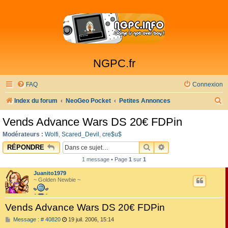
NGPC.fr
FAQ
Connexion
R
Index du forum
NeoGeo Pocket
Petites Annonces
e
Vends Advance Wars DS 20€ FDPin
c
Modérateurs :
Wolfi
,
Scared_Devil
,
cre$u$
h
RECHERCHER
RECHERCHE AVAN
RÉPONDRE
e
1 message • Page
1
sur
1
r
Juanito1979
c
~ Golden Newbie ~
h
Vends Advance Wars DS 20€ FDPin
e
r
M
Message : # 40820
19 juil. 2006, 15:14
e