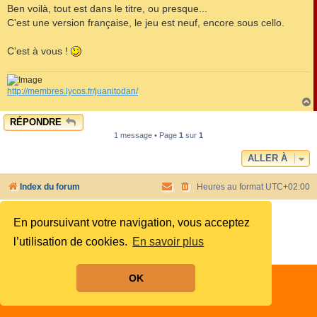
s
Ben voilà, tout est dans le titre, ou presque...
s
C'est une version française, le jeu est neuf, encore sous cello.
a
g
e
C'est à vous !
http://membres.lycos.fr/juanitodan/
RÉPONDRE
t
1 message • Page
1
sur
1
ALLER À
Index du forum
Heures au format
UTC+02:00
Développé par
phpBB
® Forum Software © phpBB Limited
En poursuivant votre navigation, vous acceptez
Style by
phpBB Spain
Traduit par
phpBB-fr.com
l’utilisation de cookies.
En savoir plus
Confidentialité
|
Conditions
OK