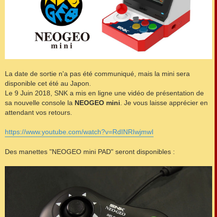
La date de sortie n'a pas été communiqué, mais la mini sera
disponible cet été au Japon.
Le 9 Juin 2018, SNK a mis en ligne une vidéo de présentation de
sa nouvelle console la
NEOGEO mini
. Je vous laisse apprécier en
attendant vos retours.
https://www.youtube.com/watch?v=RdINRIwjmwI
Des manettes "NEOGEO mini PAD" seront disponibles :