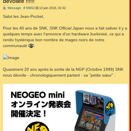
dévoilée !!!!!!
M
Message : # 59652
13 juin 2018, 02:42
e
s
Salut les Jean-Pocket,
s
a
g
Pour les 40 ans de SNK,
SNK Official Japan
nous a fait saliver il y a
e
quelques temps avec l'annonce d'un hardware burkinisé, ce qui a
rendu hystérique bon nombre de mages noirs de notre
communauté
Quasiment 20 ans après la sortie de la NGP (Octobre 1999) SNK
nous dévoile - chronologiquement parlant - sa "petite sœur" :