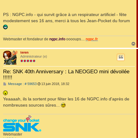
PS : NGPC.info - qui survit grâce à un respirateur artificiel - fête
modestement ses 16 ans, merci à tous les Jean-Pocket du forum
Webmaster et fondateur de
ngpc.info
ooooups....
ngpc.fr
teren
t
Administrateur (e)
Re: SNK 40th Anniversary : La NEOGEO mini dévoilée
!!!!!!
M
Message : # 59653
13 juin 2018, 18:32
e
s
s
Yeaaaah, ils la sortent pour fêter les 16 de NGPC.info d'après de
a
g
nombreuses sources sûres...
e
Webmaster