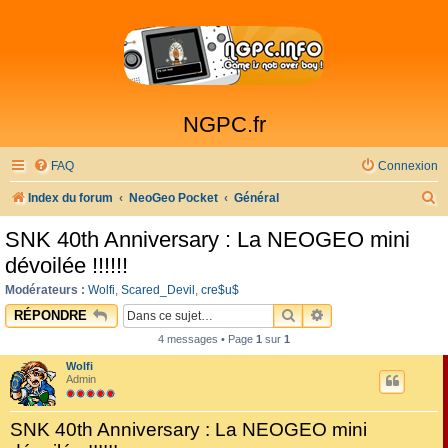
NGPC.fr
FAQ
Connexion
R
Index du forum
NeoGeo Pocket
Général
e
SNK 40th Anniversary : La NEOGEO mini
c
dévoilée !!!!!!
h
Modérateurs :
Wolfi
,
Scared_Devil
,
cre$u$
e
RECHERCHER
RECHERCHE AVAN
RÉPONDRE
r
4 messages • Page
1
sur
1
c
Wolfi
h
Admin
e
SNK 40th Anniversary : La NEOGEO mini
r