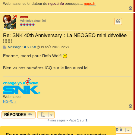
Webmaster et fondateur de
ngpc.info
ooooups....
ngpc.fr
teren
t
Administrateur (e)
Re: SNK 40th Anniversary : La NEOGEO mini dévoilée
!!!!!!
M
Message : # 59658
19 août 2018, 22:27
e
s
Enorme, merci pour l'info Wolfi
s
a
g
Bien vu nos numéros ICQ sur le lien aussi lol
e
Webmaster
NGPC.fr
RÉPONDRE
t
4 messages • Page
1
sur
1
ALLER À