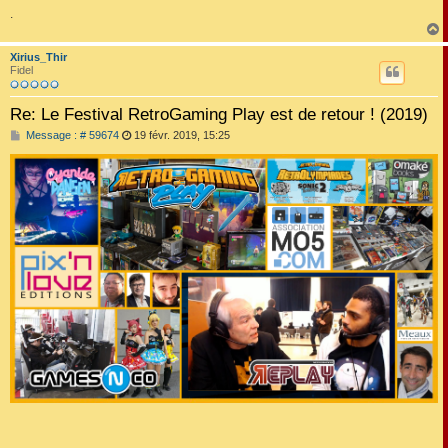
.
Xirius_Thir
t
Fidel
Re: Le Festival RetroGaming Play est de retour ! (2019)
M
Message : # 59674
19 févr. 2019, 15:25
e
s
s
a
g
e