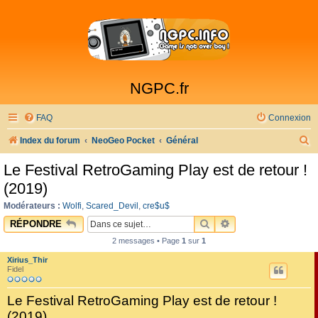
NGPC.fr
FAQ
Connexion
R
Index du forum
NeoGeo Pocket
Général
e
Le Festival RetroGaming Play est de retour !
c
(2019)
h
Modérateurs :
Wolfi
,
Scared_Devil
,
cre$u$
e
RECHERCHER
RECHERCHE AVAN
RÉPONDRE
r
2 messages • Page
1
sur
1
c
Xirius_Thir
h
Fidel
e
Le Festival RetroGaming Play est de retour !
r
(2019)