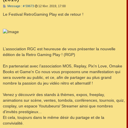
M
Message : # 59673
12 févr. 2019, 17:00
e
s
Le Festival RetroGaming Play est de retour !
s
a
g
e
L’association RGC est heureuse de vous présenter la nouvelle
édition de la Retro Gaming Play ! (RGP)
En partenariat avec l’association MO5, Replay, Pix'n Love, Omake
Books et Game'n Co nous vous proposons une manifestation qui
sera ouverte au public, et ce, afin de partager au plus grand
nombre la passion du jeu vidéo rétro et alternatif !
Venez y découvrir des stands à thèmes, expos, freeplay,
animations sur scène, ventes, tombola, conférences, tournois, quiz,
cosplay, un espace Youtubeurs/ Streamer ainsi que nombres
d'invités prestigieux...
Et cela, toujours dans le même désir du partage et de la
convivialité.