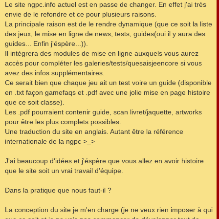
s
Le site ngpc.info actuel est en passe de changer. En effet j'ai très
s
envie de le refondre et ce pour plusieurs raisons.
a
g
La principale raison est de le rendre dynamique (que ce soit la liste
e
des jeux, le mise en ligne de news, tests, guides(oui il y aura des
guides... Enfin j'éspère...)).
Il intégrera des modules de mise en ligne auxquels vous aurez
accès pour compléter les galeries/tests/quesaisjeencore si vous
avez des infos supplémentaires.
Ce serait bien que chaque jeu ait un test voire un guide (disponible
en .txt façon gamefaqs et .pdf avec une jolie mise en page histoire
que ce soit classe).
Les .pdf pourraient contenir guide, scan livret/jaquette, artworks
pour être les plus complets possibles.
Une traduction du site en anglais. Autant être la référence
internationale de la ngpc >_>
J'ai beaucoup d'idées et j'éspère que vous allez en avoir histoire
que le site soit un vrai travail d'équipe.
Dans la pratique que nous faut-il ?
La conception du site je m'en charge (je ne veux rien imposer à qui