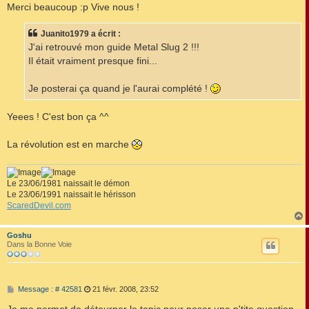
Merci beaucoup :p Vive nous !
Juanito1979 a écrit :
J'ai retrouvé mon guide Metal Slug 2 !!!
Il était vraiment presque fini...
Je posterai ça quand je l'aurai complété !
Yeees ! C'est bon ça ^^
La révolution est en marche
Le 23/06/1981 naissait le démon
Le 23/06/1991 naissait le hérisson
ScaredDevil.com
Goshu
t
Dans la Bonne Voie
M
Message : # 42581
21 févr. 2008, 23:52
e
s
Je me permet de détourner le topic pour poser une p'tite question.