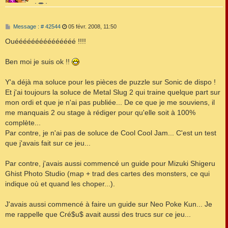
M
Message : # 42544
05 févr. 2008, 11:50
e
s
Ouééééééééééééééé !!!!
s
a
g
Ben moi je suis ok !!
e
Y'a déjà ma soluce pour les pièces de puzzle sur Sonic de dispo !
Et j'ai toujours la soluce de Metal Slug 2 qui traine quelque part sur
mon ordi et que je n'ai pas publiée... De ce que je me souviens, il
me manquais 2 ou stage à rédiger pour qu'elle soit à 100%
complète...
Par contre, je n'ai pas de soluce de Cool Cool Jam... C'est un test
que j'avais fait sur ce jeu...
Par contre, j'avais aussi commencé un guide pour Mizuki Shigeru
Ghist Photo Studio (map + trad des cartes des monsters, ce qui
indique où et quand les choper...).
J'avais aussi commencé à faire un guide sur Neo Poke Kun... Je
me rappelle que Cré$u$ avait aussi des trucs sur ce jeu...