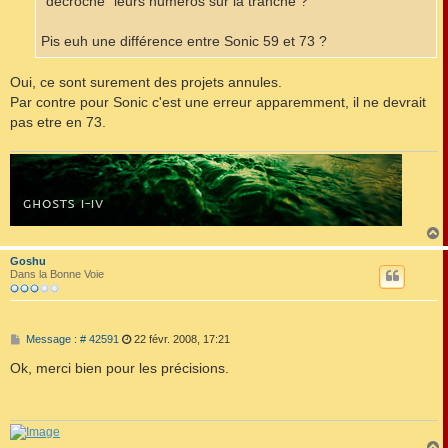
"décroché" leurs numéros sur la tranche ?
Pis euh une différence entre Sonic 59 et 73 ?
Oui, ce sont surement des projets annules.
Par contre pour Sonic c'est une erreur apparemment, il ne devrait
pas etre en 73.
Goshu
t
Dans la Bonne Voie
M
Message : # 42591
22 févr. 2008, 17:21
e
s
Ok, merci bien pour les précisions.
s
a
g
e