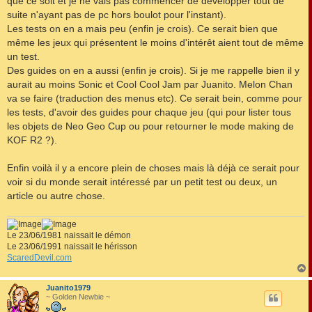
que ce soit et je ne vais pas commencer de développer tout de
suite n'ayant pas de pc hors boulot pour l'instant).
Les tests on en a mais peu (enfin je crois). Ce serait bien que
même les jeux qui présentent le moins d'intérêt aient tout de même
un test.
Des guides on en a aussi (enfin je crois). Si je me rappelle bien il y
aurait au moins Sonic et Cool Cool Jam par Juanito. Melon Chan
va se faire (traduction des menus etc). Ce serait bein, comme pour
les tests, d'avoir des guides pour chaque jeu (qui pour lister tous
les objets de Neo Geo Cup ou pour retourner le mode making de
KOF R2 ?).
Enfin voilà il y a encore plein de choses mais là déjà ce serait pour
voir si du monde serait intéressé par un petit test ou deux, un
article ou autre chose.
Le 23/06/1981 naissait le démon
Le 23/06/1991 naissait le hérisson
ScaredDevil.com
Juanito1979
t
~ Golden Newbie ~