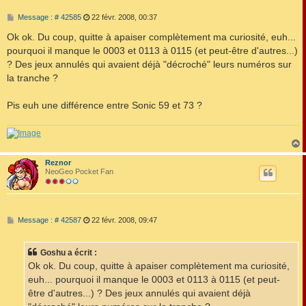
M
Message : # 42585
22 févr. 2008, 00:37
e
s
Ok ok. Du coup, quitte à apaiser complètement ma curiosité, euh...
s
pourquoi il manque le 0003 et 0113 à 0115 (et peut-être d'autres...)
a
g
? Des jeux annulés qui avaient déjà "décroché" leurs numéros sur
e
la tranche ?
Pis euh une différence entre Sonic 59 et 73 ?
Reznor
t
NeoGeo Pocket Fan
M
Message : # 42587
22 févr. 2008, 09:47
e
s
s
Goshu a écrit :
a
g
Ok ok. Du coup, quitte à apaiser complètement ma curiosité,
e
euh... pourquoi il manque le 0003 et 0113 à 0115 (et peut-
être d'autres...) ? Des jeux annulés qui avaient déjà