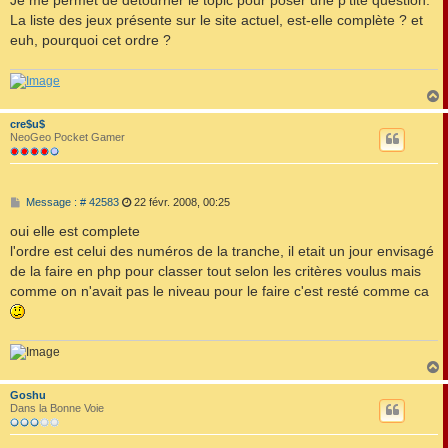
s
La liste des jeux présente sur le site actuel, est-elle complète ? et
a
g
euh, pourquoi cet ordre ?
e
cre$u$
t
NeoGeo Pocket Gamer
M
Message : # 42583
22 févr. 2008, 00:25
e
s
oui elle est complete
s
l'ordre est celui des numéros de la tranche, il etait un jour envisagé
a
g
de la faire en php pour classer tout selon les critères voulus mais
e
comme on n'avait pas le niveau pour le faire c'est resté comme ca
Goshu
t
Dans la Bonne Voie