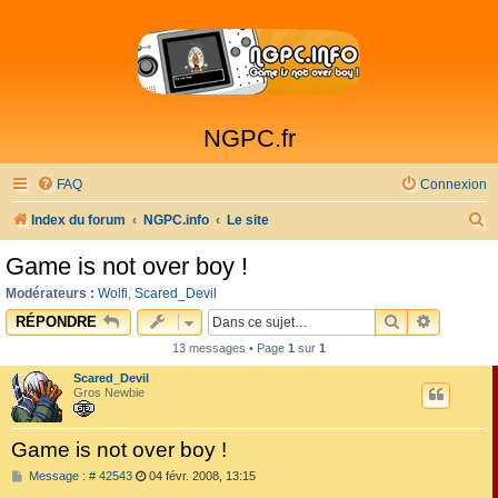
NGPC.fr
FAQ
Connexion
R
Index du forum
NGPC.info
Le site
e
Game is not over boy !
c
Modérateurs :
Wolfi
,
Scared_Devil
h
RECHERCHE
RECHER
RÉPONDRE
e
13 messages • Page
1
sur
1
r
Scared_Devil
c
Gros Newbie
h
Game is not over boy !
e
M
Message : # 42543
04 févr. 2008, 13:15
r
e