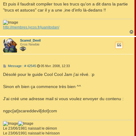
Et puis il faudrait compiler tous les trucs qu'on a dit dans la partie
"trucs et astuces" car il y a une ,ine d'info là-dedans !!
http://membres.lycos.fr/juanitodan/
Scared_Devil
t
Gros Newbie
M
Message : # 42545
05 févr. 2008, 12:33
e
s
Désolé pour le guide Cool Cool Jam j'ai rêvé. :p
s
a
g
Sinon eh bien ça commence très bien ^^
e
J'ai créé une adresse mail si vous voulez envoyer du contenu :
ngpc[at]scareddevil[dot]com
Le 23/06/1981 naissait le démon
Le 23/06/1991 naissait le hérisson