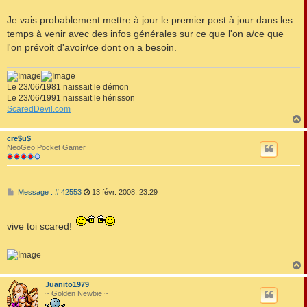
a
g
Je vais probablement mettre à jour le premier post à jour dans les
e
temps à venir avec des infos générales sur ce que l'on a/ce que
l'on prévoit d'avoir/ce dont on a besoin.
Le 23/06/1981 naissait le démon
Le 23/06/1991 naissait le hérisson
ScaredDevil.com
cre$u$
t
NeoGeo Pocket Gamer
M
Message : # 42553
13 févr. 2008, 23:29
e
s
s
vive toi scared!
a
g
e
Juanito1979
t
~ Golden Newbie ~