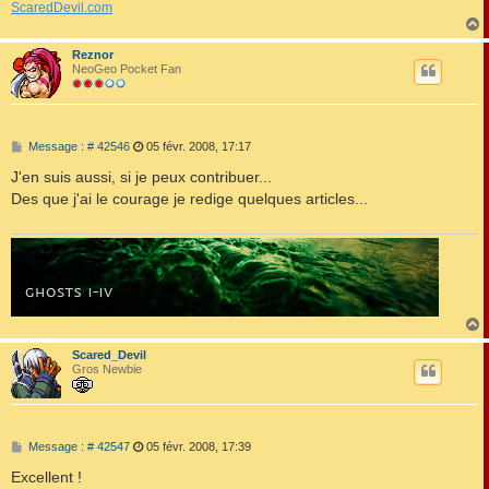
ScaredDevil.com
Reznor
t
NeoGeo Pocket Fan
M
Message : # 42546
05 févr. 2008, 17:17
e
s
J'en suis aussi, si je peux contribuer...
s
Des que j'ai le courage je redige quelques articles...
a
g
e
Scared_Devil
t
Gros Newbie
M
Message : # 42547
05 févr. 2008, 17:39
e
s
Excellent !
s