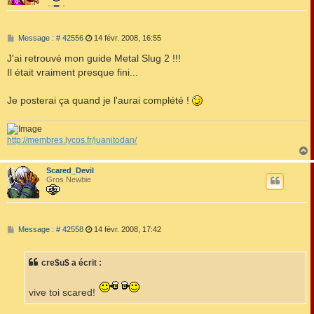
M
Message : # 42556
14 févr. 2008, 16:55
e
s
J'ai retrouvé mon guide Metal Slug 2 !!!
s
Il était vraiment presque fini...
a
g
e
Je posterai ça quand je l'aurai complété !
http://membres.lycos.fr/juanitodan/
Scared_Devil
t
Gros Newbie
M
Message : # 42558
14 févr. 2008, 17:42
e
s
s
cre$u$ a écrit :
a
g
e
vive toi scared!