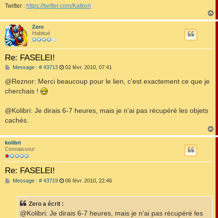
Twitter :
https://twitter.com/Katkori
Zero
t
Habitué
Re: FASELEI!
M
Message : # 43713
02 févr. 2010, 07:41
e
s
@Reznor: Merci beaucoup pour le lien, c'est exactement ce que je
s
cherchais !
a
g
e
@Kolibri: Je dirais 6-7 heures, mais je n'ai pas récupéré les objets
cachés.
kolibri
t
Connaisseur
Re: FASELEI!
M
Message : # 43719
06 févr. 2010, 22:46
e
s
s
Zero a écrit :
a
g
@Kolibri: Je dirais 6-7 heures, mais je n'ai pas récupéré les
e