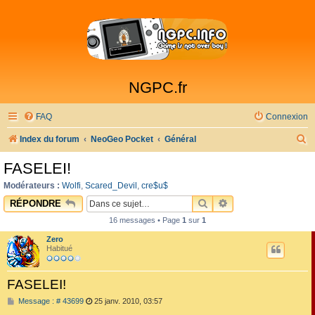
NGPC.fr
FAQ
Connexion
R
Index du forum
NeoGeo Pocket
Général
e
FASELEI!
c
Modérateurs :
Wolfi
,
Scared_Devil
,
cre$u$
h
RECHERCHER
RECHERCHE AVAN
RÉPONDRE
e
16 messages • Page
1
sur
1
r
Zero
c
Habitué
h
FASELEI!
e
M
Message : # 43699
25 janv. 2010, 03:57
r
e