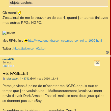
objets cachés.
Ok merci
J'essaierai de me le trouver un de ces 4, quand j'en aurais fini avec
mes autres RPGs NGPC.
Mes RPGs finis
http://www.legendra.com/rpg/mes_control ... -1909.html
Twitter :
https://twitter.com/Katkori
omer666
t
Sérieux
Re: FASELEI!
M
Message : # 43741
04 mars 2010, 18:48
e
s
Perso je viens à peine de m'acheter ma NGPC depuis tout ce
s
temps que j'en voulais une... Malheureusement j'avais vraiment
a
g
envie d'avoir Dark Arms et Faselei, mais ce sont deux jeux qui ne
e
se donnent pas sur eBay.
A combien as-tu obtenu ton exemplaire, Zero ?