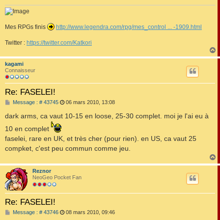
Mes RPGs finis
http://www.legendra.com/rpg/mes_control ... -1909.html
Twitter :
https://twitter.com/Katkori
kagami
t
Connaisseur
Re: FASELEI!
M
Message : # 43745
06 mars 2010, 13:08
e
s
dark arms, ca vaut 10-15 en loose, 25-30 complet. moi je l'ai eu à
s
a
10 en complet
g
faselei, rare en UK, et très cher (pour rien). en US, ca vaut 25
e
compket, c'est peu commun comme jeu.
Reznor
t
NeoGeo Pocket Fan
Re: FASELEI!
M
Message : # 43746
08 mars 2010, 09:46
e