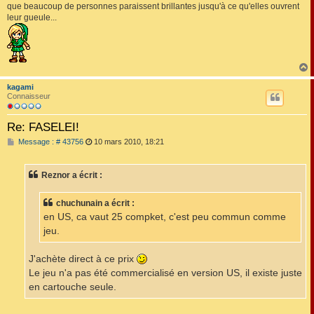
que beaucoup de personnes paraissent brillantes jusqu'à ce qu'elles ouvrent
leur gueule...
kagami
t
Connaisseur
Re: FASELEI!
M
Message : # 43756
10 mars 2010, 18:21
e
s
s
Reznor a écrit :
a
g
e
chuchunain a écrit :
en US, ca vaut 25 compket, c'est peu commun comme
jeu.
J'achète direct à ce prix
Le jeu n'a pas été commercialisé en version US, il existe juste
en cartouche seule.