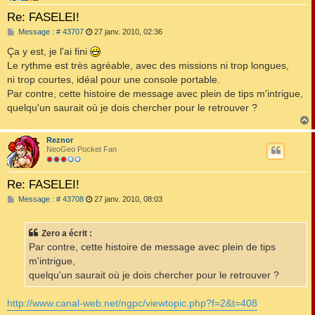
Re: FASELEI!
M
Message : # 43707
27 janv. 2010, 02:36
e
s
Ça y est, je l'ai fini
s
Le rythme est très agréable, avec des missions ni trop longues,
a
g
ni trop courtes, idéal pour une console portable.
e
Par contre, cette histoire de message avec plein de tips m'intrigue,
quelqu'un saurait où je dois chercher pour le retrouver ?
Reznor
t
NeoGeo Pocket Fan
Re: FASELEI!
M
Message : # 43708
27 janv. 2010, 08:03
e
s
s
Zero a écrit :
a
g
Par contre, cette histoire de message avec plein de tips
e
m'intrigue,
quelqu'un saurait où je dois chercher pour le retrouver ?
http://www.canal-web.net/ngpc/viewtopic.php?f=2&t=408