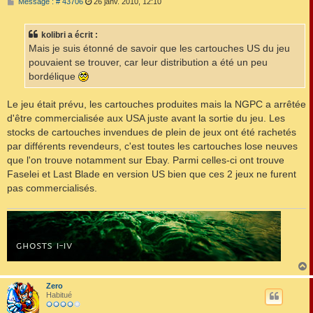
M
Message : # 43706
26 janv. 2010, 12:10
e
s
s
kolibri a écrit :
a
g
Mais je suis étonné de savoir que les cartouches US du jeu
e
pouvaient se trouver, car leur distribution a été un peu
bordélique
Le jeu était prévu, les cartouches produites mais la NGPC a arrêtée
d'être commercialisée aux USA juste avant la sortie du jeu. Les
stocks de cartouches invendues de plein de jeux ont été rachetés
par différents revendeurs, c'est toutes les cartouches lose neuves
que l'on trouve notamment sur Ebay. Parmi celles-ci ont trouve
Faselei et Last Blade en version US bien que ces 2 jeux ne furent
pas commercialisés.
Zero
t
Habitué