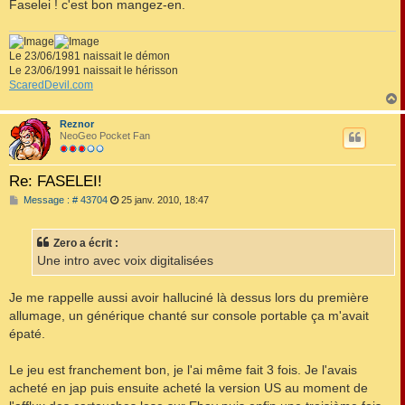
Faselei ! c'est bon mangez-en.
Le 23/06/1981 naissait le démon
Le 23/06/1991 naissait le hérisson
ScaredDevil.com
Reznor
t
NeoGeo Pocket Fan
Re: FASELEI!
M
Message : # 43704
25 janv. 2010, 18:47
e
s
s
Zero a écrit :
a
g
Une intro avec voix digitalisées
e
Je me rappelle aussi avoir halluciné là dessus lors du première
allumage, un générique chanté sur console portable ça m'avait
épaté.
Le jeu est franchement bon, je l'ai même fait 3 fois. Je l'avais
acheté en jap puis ensuite acheté la version US au moment de