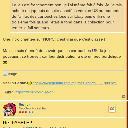
Le jeu est franchement bon, je l'ai même fait 3 fois. Je l'avais
acheté en jap puis ensuite acheté la version US au moment
de l'afflux des cartouches lose sur Ebay puis enfin une
troisième fois quand j'étais à fond dans la collection pour
tenter le full set euro.
Une intro chantée sur NGPC, c'est vrai que c'est classe !
Mais je suis étonné de savoir que les cartouches US du jeu
pouvaient se trouver, car leur distribution a été un peu bordélique
Mes RPGs finis
http://www.legendra.com/rpg/mes_control ... -1909.html
Twitter :
https://twitter.com/Katkori
Reznor
t
NeoGeo Pocket Fan
Re: FASELEI!