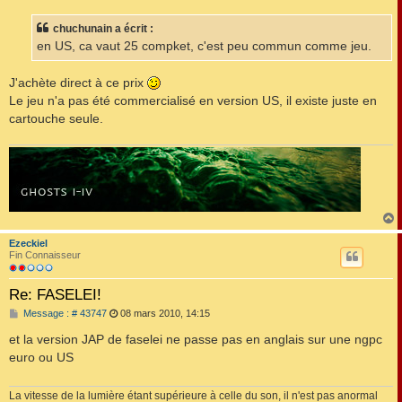
s
s
chuchunain a écrit :
a
g
en US, ca vaut 25 compket, c'est peu commun comme jeu.
e
J'achète direct à ce prix
Le jeu n'a pas été commercialisé en version US, il existe juste en
cartouche seule.
Ezeckiel
t
Fin Connaisseur
Re: FASELEI!
M
Message : # 43747
08 mars 2010, 14:15
e
s
et la version JAP de faselei ne passe pas en anglais sur une ngpc
s
euro ou US
a
g
e
La vitesse de la lumière étant supérieure à celle du son, il n'est pas anormal