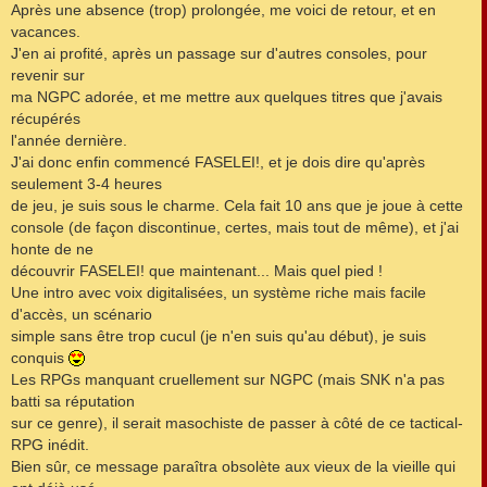
s
Après une absence (trop) prolongée, me voici de retour, et en
s
vacances.
a
g
J'en ai profité, après un passage sur d'autres consoles, pour
e
revenir sur
ma NGPC adorée, et me mettre aux quelques titres que j'avais
récupérés
l'année dernière.
J'ai donc enfin commencé FASELEI!, et je dois dire qu'après
seulement 3-4 heures
de jeu, je suis sous le charme. Cela fait 10 ans que je joue à cette
console (de façon discontinue, certes, mais tout de même), et j'ai
honte de ne
découvrir FASELEI! que maintenant... Mais quel pied !
Une intro avec voix digitalisées, un système riche mais facile
d'accès, un scénario
simple sans être trop cucul (je n'en suis qu'au début), je suis
conquis
Les RPGs manquant cruellement sur NGPC (mais SNK n'a pas
batti sa réputation
sur ce genre), il serait masochiste de passer à côté de ce tactical-
RPG inédit.
Bien sûr, ce message paraîtra obsolète aux vieux de la vieille qui