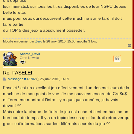
ont déjà usé
leur mini-stick sur tous les titres disponibles de leur NGPC depuis
belle lurette,
mais pour ceux qui découvrent cette machine sur le tard, il doit
faire partie
du TOP 5 des jeux à absolument posséder.
Modifié en dernier par
Zero
le 26 janv. 2010, 15:08, modifié 3 fois.
Scared_Devil
t
Gros Newbie
Re: FASELEI!
M
Message : # 43702
25 janv. 2010, 14:09
e
s
Faselei ! est un excellent jeu effectivement, l'un des meilleurs de la
s
machine de mon point de vue. Je me souviens encore de Cre$u$
a
g
et Teren me montrant l'intro il y a quelques années, je bavais
e
devant ^^
Mais outre la claque de l'intro le jeu est riche et tient en haleine un
bon bout de temps. Il y a un topic dessus qu'il faudrait retrouver qui
grouille d'informations sur les différents secrets du jeu ^^