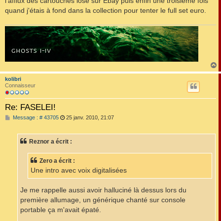
l'afflux des cartouches lose sur Ebay puis enfin une troisième fois
quand j'étais à fond dans la collection pour tenter le full set euro.
kolibri
t
Connaisseur
Re: FASELEI!
M
Message : # 43705
25 janv. 2010, 21:07
e
s
s
Reznor a écrit :
a
g
e
Zero a écrit :
Une intro avec voix digitalisées
Je me rappelle aussi avoir halluciné là dessus lors du
première allumage, un générique chanté sur console
portable ça m'avait épaté.