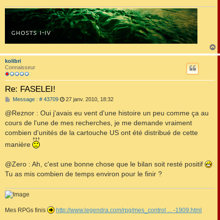
kolibri
t
Connaisseur
Re: FASELEI!
M
Message : # 43709
27 janv. 2010, 18:32
e
s
@Reznor : Oui j'avais eu vent d'une histoire un peu comme ça au
s
cours de l'une de mes recherches, je me demande vraiment
a
g
combien d'unités de la cartouche US ont été distribué de cette
e
manière
@Zero : Ah, c'est une bonne chose que le bilan soit resté positif
Tu as mis combien de temps environ pour le finir ?
Mes RPGs finis
http://www.legendra.com/rpg/mes_control ... -1909.html