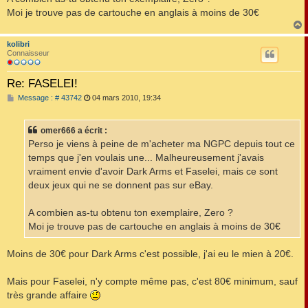
Moi je trouve pas de cartouche en anglais à moins de 30€
kolibri
t
Connaisseur
Re: FASELEI!
M
Message : # 43742
04 mars 2010, 19:34
e
s
s
omer666 a écrit :
a
g
Perso je viens à peine de m'acheter ma NGPC depuis tout ce
e
temps que j'en voulais une... Malheureusement j'avais
vraiment envie d'avoir Dark Arms et Faselei, mais ce sont
deux jeux qui ne se donnent pas sur eBay.
A combien as-tu obtenu ton exemplaire, Zero ?
Moi je trouve pas de cartouche en anglais à moins de 30€
Moins de 30€ pour Dark Arms c'est possible, j'ai eu le mien à 20€.
Mais pour Faselei, n'y compte même pas, c'est 80€ minimum, sauf
très grande affaire