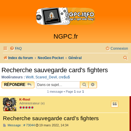
NGPC.fr
FAQ
Connexion
R
Index du forum
NeoGeo Pocket
Général
e
Recherche sauvegarde card's fighters
c
Modérateurs :
Wolfi
,
Scared_Devil
,
cre$u$
h
RECHERCHER
RECHERCHE AVAN
RÉPONDRE
e
1 message • Page
1
sur
1
r
K-Rool
c
Administrateur (e)
h
Recherche sauvegarde card's fighters
e
M
Message : # 73044
19 mars 2022, 14:34
r
e