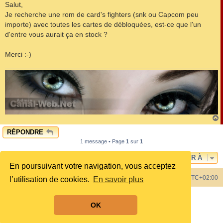
s
Salut,
s
Je recherche une rom de card's fighters (snk ou Capcom peu
a
g
importe) avec toutes les cartes de débloquées, est-ce que l'un
e
d'entre vous aurait ça en stock ?
Merci :-)
RÉPONDRE
t
1 message • Page
1
sur
1
ALLER À
En poursuivant votre navigation, vous acceptez
Index du forum
Heures au format
UTC+02:00
l’utilisation de cookies.
En savoir plus
Développé par
phpBB
® Forum Software © phpBB Limited
OK
Style by
phpBB Spain
Traduit par
phpBB-fr.com
Confidentialité
|
Conditions