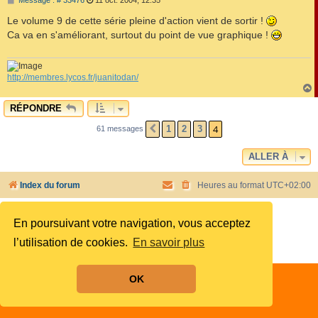
Message : # 33476
11 oct. 2004, 12:35
e
s
Le volume 9 de cette série pleine d'action vient de sortir !
s
Ca va en s'améliorant, surtout du point de vue graphique !
a
g
e
http://membres.lycos.fr/juanitodan/
RÉPONDRE
t
4
1
2
3
61 messages
PRÉCÉDENTE
ALLER À
Index du forum
Heures au format
UTC+02:00
Développé par
phpBB
® Forum Software © phpBB Limited
En poursuivant votre navigation, vous acceptez
Style by
phpBB Spain
Traduit par
phpBB-fr.com
l’utilisation de cookies.
En savoir plus
Confidentialité
|
Conditions
OK