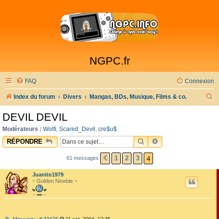
NGPC.fr
FAQ
Connexion
R
Index du forum
Divers
Mangas, BDs, Musique, Films & co.
e
DEVIL DEVIL
c
Modérateurs :
Wolfi
,
Scared_Devil
,
cre$u$
h
RECHERCHER
RECHERCHE AVAN
RÉPONDRE
e
4
1
2
3
61 messages
PRÉCÉDENTE
r
c
Juanito1979
~ Golden Newbie ~
h
e
r
M