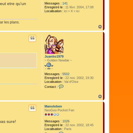
peut etre qu'un
Messages :
141
Enregistré le :
11 févr. 2004, 17:08
Localisation :
ici > X < ici
ar les plans.
H
a
u
t
Juanito1979
~ Golden Newbie ~
Messages :
5502
Enregistré le :
22 nov. 2002, 19:30
Localisation :
Val d'Oise
C
Contact :
o
n
H
t
a
a
u
c
Manoloben
t
t
NeoGeo Pocket Fan
e
r
J
pas sure!
Messages :
1026
u
Enregistré le :
22 nov. 2002, 18:45
a
Localisation :
Paris
n
C