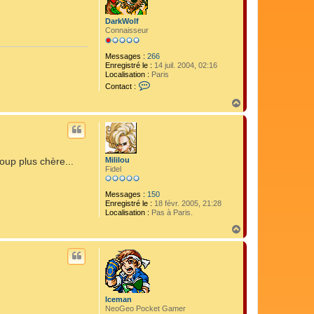
r
I
DarkWolf
c
Connaisseur
e
m
a
Messages :
266
n
Enregistré le :
14 juil. 2004, 02:16
Localisation :
Paris
C
Contact :
o
n
H
t
a
a
u
c
t
t
e
r
Mililou
oup plus chère...
D
Fidel
a
r
k
Messages :
150
W
Enregistré le :
18 févr. 2005, 21:28
o
Localisation :
Pas à Paris.
l
H
f
a
u
t
Iceman
NeoGeo Pocket Gamer