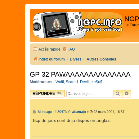
NGP
Le Foru
Accès rapide
FAQ
Index du forum
Divers
Autres Consoles
GP 32 PAWAAAAAAAAAAAAAA
Modérateurs :
Wolfi
,
Scared_Devil
,
cre$u$
RECHER
REC
RÉPONDRE
M
Message : # 30473
akumajo
»
22 mars 2004, 18:37
e
s
Bcp de jeux sont deja dispos en anglais
s
a
g
e