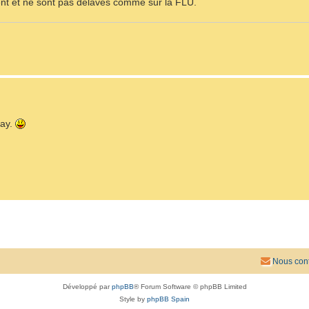
tent et ne sont pas délavés comme sur la FLU.
bay.
Nous cont
Développé par
phpBB
® Forum Software © phpBB Limited
Style by
phpBB Spain