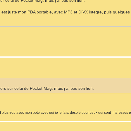
sur celui de Pocket Mag, mais j ai pas son lien.
 est juste mon PDA portable, avec MP3 et DIVX integre, puis quelques j
lors sur celui de Pocket Mag, mais j ai pas son lien.
it plus trop avec mon pote avec qui je le fais. désolé pour ceux qui sont interessés p