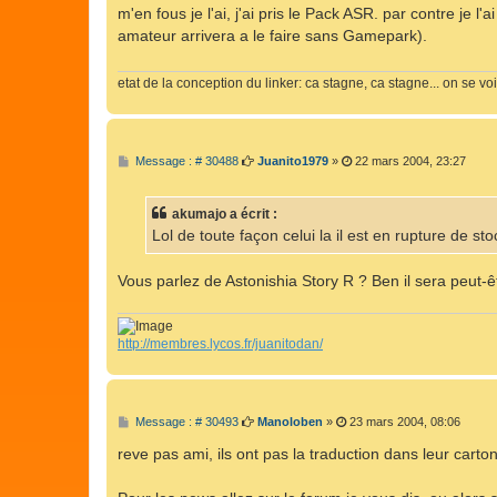
s
m'en fous je l'ai, j'ai pris le Pack ASR. par contre je l'
s
amateur arrivera a le faire sans Gamepark).
a
g
e
etat de la conception du linker: ca stagne, ca stagne... on se vo
M
Message : # 30488
Juanito1979
»
22 mars 2004, 23:27
e
s
s
akumajo a écrit :
a
g
Lol de toute façon celui la il est en rupture de st
e
Vous parlez de Astonishia Story R ? Ben il sera peut-ê
http://membres.lycos.fr/juanitodan/
M
Message : # 30493
Manoloben
»
23 mars 2004, 08:06
e
s
reve pas ami, ils ont pas la traduction dans leur carto
s
a
g