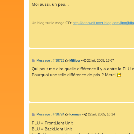
s
Moi aussi, un peu...
s
a
g
e
Un blog sur le mega CD:
http://darkwolf.over-blog.com/[img]http .
M
Message : # 38723
Mililou
»
22 juil. 2005, 13:07
e
s
Qui peut me dire quelle différence il y a entre la FLU
s
Pourquoi une telle différence de prix ? Merci
a
g
e
M
Message : # 38724
Iceman
»
22 juil. 2005, 16:14
e
s
FLU = FrontLight Unit
s
BLU = BackLight Unit
a
g