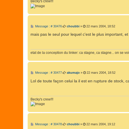
Becky's crew!!!
M
Message : # 30476
choubbi
»
22 mars 2004, 18:52
e
s
mais pas le seul pour lequel c'est le plus important, et 
s
a
g
e
etat de la conception du linker: ca stagne, ca stagne... on se vo
M
Message : # 30477
akumajo
»
22 mars 2004, 18:52
e
s
Lol de toute façon celui la il est en rupture de stock, 
s
a
g
e
Becky's crew!!!
M
Message : # 30478
choubbi
»
22 mars 2004, 19:12
e