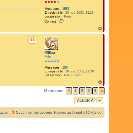
Messages :
1556
Enregistré le :
23 nov. 2002, 13:28
Localisation :
Paris
C
Contact :
o
n
H
t
a
a
u
c
t
t
e
r
Mililou
I
Fidel
c
e
m
Messages :
150
a
Enregistré le :
18 févr. 2005, 21:28
n
Localisation :
Pas à Paris.
H
a
5
u
1
2
3
4
93 messages
PRÉCÉDENTE
t
ALLER À
acter
Supprimer les cookies
Heures au format
UTC+02:00