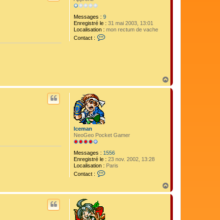
Messages :
9
Enregistré le :
31 mai 2003, 13:01
Localisation :
mon rectum de vache
C
Contact :
o
n
t
a
c
t
H
e
a
r
u
p
t
e
t
i
t
e
Iceman
v
NeoGeo Pocket Gamer
i
e
i
Messages :
1556
l
Enregistré le :
23 nov. 2002, 13:28
l
Localisation :
Paris
e
C
Contact :
o
n
H
t
a
a
u
c
t
t
e