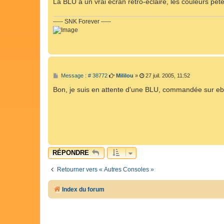
La BLU a un vrai écran rétro-éclairé, les couleurs pê
e
----- SNK Forever -----
M
Message : # 38772
Mililou
»
27 juil. 2005, 11:52
e
s
Bon, je suis en attente d'une BLU, commandée sur e
s
a
g
e
RÉPONDRE
Retourner vers « Autres Consoles »
Index du forum