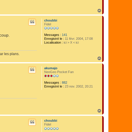
H
a
u
choubbi
t
Fidel
 coup.
Messages :
141
Enregistré le :
11 févr. 2004, 17:08
Localisation :
ici > X < ici
ar les plans.
H
a
u
akumajo
t
NeoGeo Pocket Fan
Messages :
882
Enregistré le :
23 nov. 2002, 20:21
H
a
u
choubbi
t
Fidel