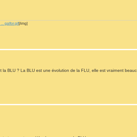
.. galfor.gif
[/img]
 et la BLU ? La BLU est une évolution de la FLU, elle est vraiment beauc