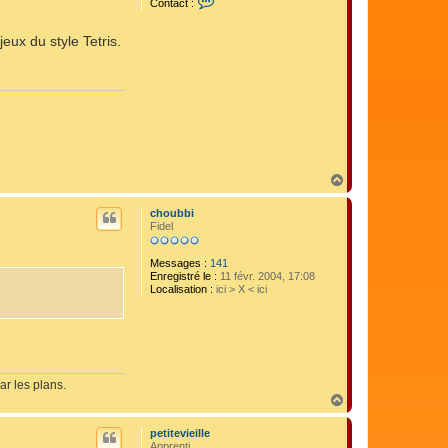
Contact :
i
o
t
n
o
t
eux du style Tetris.
1
a
9
c
7
t
9
e
r
M
a
n
o
l
H
o
a
b
e
u
choubbi
n
t
Fidel
Messages :
141
Enregistré le :
11 févr. 2004, 17:08
Localisation :
ici > X < ici
ar les plans.
H
a
u
petitevieille
t
Apprenti