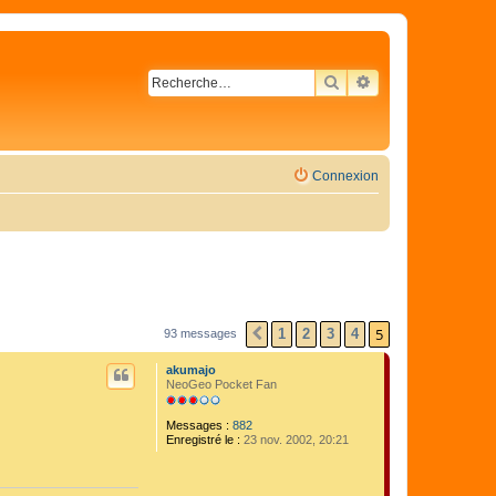
RECHERCHER
RECHERCHE AVA
Connexion
5
1
2
3
4
93 messages
PRÉCÉDENTE
akumajo
NeoGeo Pocket Fan
Messages :
882
Enregistré le :
23 nov. 2002, 20:21