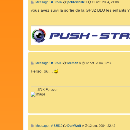
M
Message : # 33507
petitevieille
»
12 oct. 2004, 21:08
e
s
vous avez suivi la sortie de la GP32 BLU les enfants ?
s
a
g
e
M
Message : # 33509
Iceman
»
12 oct. 2004, 22:30
e
s
Perso, oui...
s
a
g
e
----- SNK Forever -----
M
Message : # 33510
DarkWolf
»
12 oct. 2004, 22:42
e