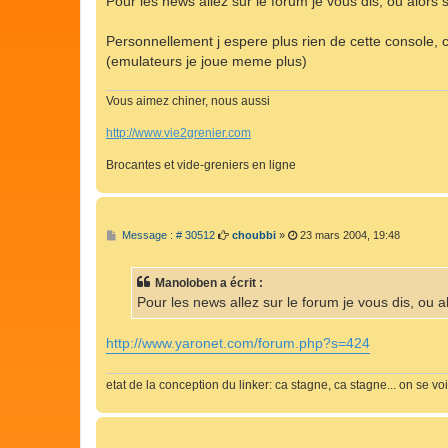
Pour les news allez sur le forum je vous dis, ou alors 
e
Personnellement j espere plus rien de cette console, c
(emulateurs je joue meme plus)
Vous aimez chiner, nous aussi
http://www.vie2grenier.com
Brocantes et vide-greniers en ligne
M
Message : # 30512
choubbi
»
23 mars 2004, 19:48
e
s
s
Manoloben a écrit :
a
g
Pour les news allez sur le forum je vous dis, ou a
e
http://www.yaronet.com/forum.php?s=424
etat de la conception du linker: ca stagne, ca stagne... on se vo