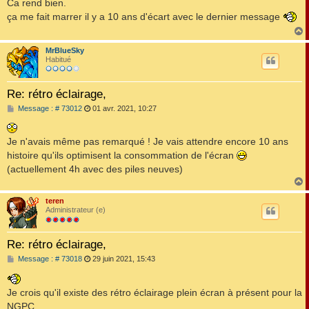
s
Ca rend bien.
s
ça me fait marrer il y a 10 ans d'écart avec le dernier message
a
g
e
MrBlueSky
t
Habitué
Re: rétro éclairage,
M
Message : # 73012
01 avr. 2021, 10:27
e
s
s
Je n'avais même pas remarqué ! Je vais attendre encore 10 ans
a
g
histoire qu'ils optimisent la consommation de l'écran
e
(actuellement 4h avec des piles neuves)
teren
t
Administrateur (e)
Re: rétro éclairage,
M
Message : # 73018
29 juin 2021, 15:43
e
s
s
Je crois qu'il existe des rétro éclairage plein écran à présent pour la
a
g
NGPC