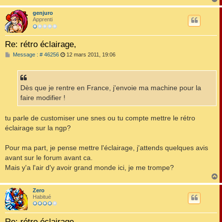
genjuro
t
Apprenti
Re: rétro éclairage,
M
Message : # 46256
12 mars 2011, 19:06
e
s
s
a
g
Dès que je rentre en France, j'envoie ma machine pour la
e
faire modifier !
tu parle de customiser une snes ou tu compte mettre le rétro
éclairage sur la ngp?
Pour ma part, je pense mettre l'éclairage, j'attends quelques avis
avant sur le forum avant ca.
Mais y'a l'air d'y avoir grand monde ici, je me trompe?
Zero
t
Habitué
Re: rétro éclairage,