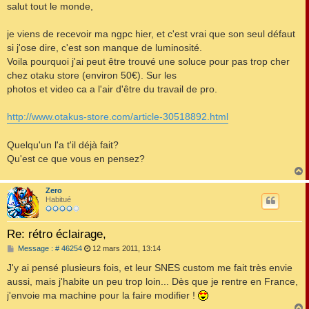
s
salut tout le monde,
s
a
g
je viens de recevoir ma ngpc hier, et c'est vrai que son seul défaut
e
si j'ose dire, c'est son manque de luminosité.
Voila pourquoi j'ai peut être trouvé une soluce pour pas trop cher
chez otaku store (environ 50€). Sur les
photos et video ca a l'air d'être du travail de pro.
http://www.otakus-store.com/article-30518892.html
Quelqu'un l'a t'il déjà fait?
Qu'est ce que vous en pensez?
Zero
t
Habitué
Re: rétro éclairage,
M
Message : # 46254
12 mars 2011, 13:14
e
s
J'y ai pensé plusieurs fois, et leur SNES custom me fait très envie
s
aussi, mais j'habite un peu trop loin... Dès que je rentre en France,
a
g
j'envoie ma machine pour la faire modifier !
e