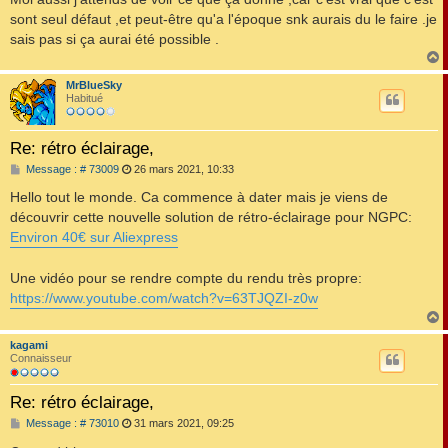
e
sont seul défaut ,et peut-être qu'a l'époque snk aurais du le faire .je
sais pas si ça aurai été possible .
MrBlueSky
t
Habitué
Re: rétro éclairage,
M
Message : # 73009
26 mars 2021, 10:33
e
s
Hello tout le monde. Ca commence à dater mais je viens de
s
découvrir cette nouvelle solution de rétro-éclairage pour NGPC:
a
g
Environ 40€ sur Aliexpress
e
Une vidéo pour se rendre compte du rendu très propre:
https://www.youtube.com/watch?v=63TJQZI-z0w
kagami
t
Connaisseur
Re: rétro éclairage,
M
Message : # 73010
31 mars 2021, 09:25
e