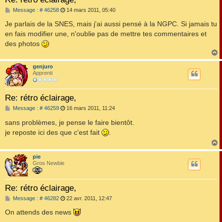
M
Message : # 46258
14 mars 2011, 05:40
e
s
Je parlais de la SNES, mais j'ai aussi pensé à la NGPC. Si jamais tu
s
en fais modifier une, n'oublie pas de mettre tes commentaires et
a
g
des photos
e
genjuro
t
Apprenti
Re: rétro éclairage,
M
Message : # 46259
16 mars 2011, 11:24
e
s
sans problèmes, je pense le faire bientôt.
s
je reposte ici des que c'est fait
.
a
g
e
pie
t
Gros Newbie
Re: rétro éclairage,
M
Message : # 46282
22 avr. 2011, 12:47
e
s
On attends des news
s