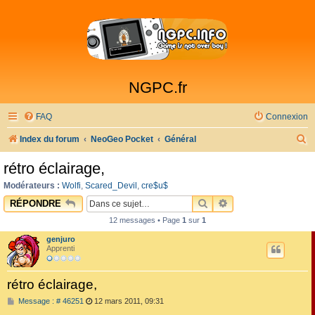
NGPC.fr
FAQ
Connexion
R
Index du forum
NeoGeo Pocket
Général
e
rétro éclairage,
c
Modérateurs :
Wolfi
,
Scared_Devil
,
cre$u$
h
RECHERCHER
RECHERCHE AVAN
RÉPONDRE
e
12 messages • Page
1
sur
1
r
genjuro
c
Apprenti
h
rétro éclairage,
e
M
Message : # 46251
12 mars 2011, 09:31
r
e