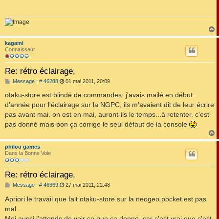
a
g
e
kagami
t
Connaisseur
Re: rétro éclairage,
M
Message : # 46288
01 mai 2011, 20:09
e
s
otaku-store est blindé de commandes. j'avais mailé en début
s
d'année pour l'éclairage sur la NGPC, ils m'avaient dit de leur écrire
a
g
pas avant mai. on est en mai, auront-ils le temps...à retenter. c'est
e
pas donné mais bon ça corrige le seul défaut de la console
philou games
t
Dans la Bonne Voie
Re: rétro éclairage,
M
Message : # 46369
27 mai 2011, 22:48
e
s
Apriori le travail que fait otaku-store sur la neogeo pocket est pas
s
mal .
a
g
Moi aussi j'attends de voir ce que ça donne ,car c'est vrai que c'est