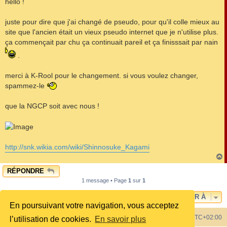
hello !
s
a
g
juste pour dire que j'ai changé de pseudo, pour qu'il colle mieux au
e
site que l'ancien était un vieux pseudo internet que je n'utilise plus.
ça commençait par chu ça continuait pareil et ça finisssait par nain
.
merci à K-Rool pour le changement. si vous voulez changer,
spammez-le
que la NGCP soit avec nous !
http://snk.wikia.com/wiki/Shinnosuke_Kagami
RÉPONDRE
t
1 message • Page
1
sur
1
ALLER À
En poursuivant votre navigation, vous acceptez
Index du forum
Heures au format
UTC+02:00
l’utilisation de cookies.
En savoir plus