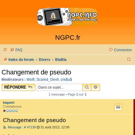
NGPC.fr
FAQ
Connexion
R
Index du forum
Divers
BlaBla
e
Changement de pseudo
c
Modérateurs :
Wolfi
,
Scared_Devil
,
cre$u$
h
RECHERCHER
RECHERCHE AVAN
RÉPONDRE
e
1 message • Page
1
sur
1
r
kagami
c
Connaisseur
h
Changement de pseudo
e
M
Message : # 47130
31 août 2013, 12:09
r
e
s