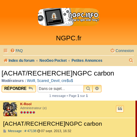
NGPC.fr
FAQ
Connexion
R
Index du forum
NeoGeo Pocket
Petites Annonces
e
[ACHAT/RECHERCHE]NGPC carbon
c
Modérateurs :
Wolfi
,
Scared_Devil
,
cre$u$
h
RECHERCHER
RECHERCHE AVAN
RÉPONDRE
e
1 message • Page
1
sur
1
r
K-Rool
c
Administrateur (e)
h
[ACHAT/RECHERCHE]NGPC carbon
e
M
Message : # 47138
07 sept. 2013, 16:32
r
e