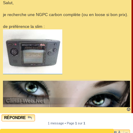
s
Salut,
s
a
g
je recherche une NGPC carbon complète (ou en loose si bon prix).
e
de préférence la slim :
RÉPONDRE
t
1 message • Page
1
sur
1
ALLER À