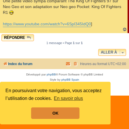
Une petite vidéo sympa comparant The King Of Fighters 97 sur
s
Neo Geo et son adaptation sur Neo geo Pocket: King Of Fighters
a
g
R1
e
https://www.youtube.com/watch?v=6SpI345IdQ0
]
RÉPONDRE
t
1 message • Page
1
sur
1
ALLER À
Index du forum
Heures au format
UTC+02:00
Développé par
phpBB
® Forum Software © phpBB Limited
Style by
phpBB Spain
Traduit par
phpBB-fr.com
En poursuivant votre navigation, vous acceptez
Confidentialité
|
Conditions
l’utilisation de cookies.
En savoir plus
OK