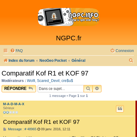
NGPC.fr
FAQ
Connexion
R
Index du forum
NeoGeo Pocket
Général
e
Comparatif Kof R1 et KOF 97
c
Modérateurs :
Wolfi
,
Scared_Devil
,
cre$u$
h
RECHERCHER
RECHERCHE AVAN
RÉPONDRE
e
1 message • Page
1
sur
1
r
M-A-D-M-A-X
c
Sérieux
h
Comparatif Kof R1 et KOF 97
e
M
Message : # 48965
09 janv. 2016, 12:11
r
e
s