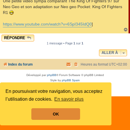
Une petite vidéo sympa comparant The King Of Fighters 97 sur
s
Neo Geo et son adaptation sur Neo geo Pocket: King Of Fighters
a
g
R1
e
https://www.youtube.com/watch?v=6SpI345IdQ0
]
RÉPONDRE
t
1 message • Page
1
sur
1
ALLER À
Index du forum
Heures au format
UTC+02:00
Développé par
phpBB
® Forum Software © phpBB Limited
Style by
phpBB Spain
Traduit par
phpBB-fr.com
En poursuivant votre navigation, vous acceptez
Confidentialité
|
Conditions
l’utilisation de cookies.
En savoir plus
OK