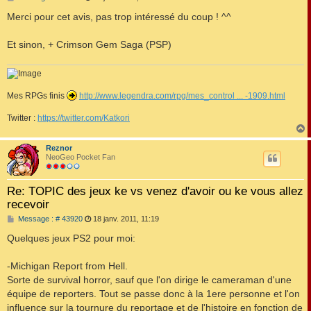
e
s
Merci pour cet avis, pas trop intéressé du coup ! ^^
s
a
g
Et sinon, + Crimson Gem Saga (PSP)
e
Mes RPGs finis
http://www.legendra.com/rpg/mes_control ... -1909.html
Twitter :
https://twitter.com/Katkori
Reznor
t
NeoGeo Pocket Fan
Re: TOPIC des jeux ke vs venez d'avoir ou ke vous allez
recevoir
M
Message : # 43920
18 janv. 2011, 11:19
e
s
Quelques jeux PS2 pour moi:
s
a
g
-Michigan Report from Hell.
e
Sorte de survival horror, sauf que l'on dirige le cameraman d'une
équipe de reporters. Tout se passe donc à la 1ere personne et l'on
influence sur la tournure du reportage et de l'histoire en fonction de