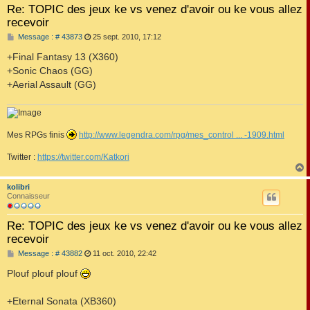
Re: TOPIC des jeux ke vs venez d'avoir ou ke vous allez
recevoir
M
Message : # 43873
25 sept. 2010, 17:12
e
s
+Final Fantasy 13 (X360)
s
+Sonic Chaos (GG)
a
g
+Aerial Assault (GG)
e
Mes RPGs finis
http://www.legendra.com/rpg/mes_control ... -1909.html
Twitter :
https://twitter.com/Katkori
kolibri
t
Connaisseur
Re: TOPIC des jeux ke vs venez d'avoir ou ke vous allez
recevoir
M
Message : # 43882
11 oct. 2010, 22:42
e
s
Plouf plouf plouf
s
a
g
+Eternal Sonata (XB360)
e