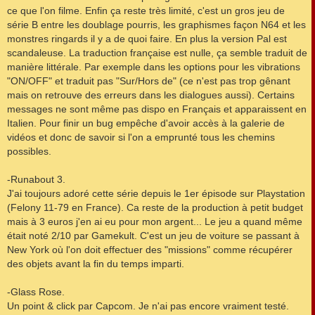
ce que l'on filme. Enfin ça reste très limité, c'est un gros jeu de
série B entre les doublage pourris, les graphismes façon N64 et les
monstres ringards il y a de quoi faire. En plus la version Pal est
scandaleuse. La traduction française est nulle, ça semble traduit de
manière littérale. Par exemple dans les options pour les vibrations
"ON/OFF" et traduit pas "Sur/Hors de" (ce n'est pas trop gênant
mais on retrouve des erreurs dans les dialogues aussi). Certains
messages ne sont même pas dispo en Français et apparaissent en
Italien. Pour finir un bug empêche d'avoir accès à la galerie de
vidéos et donc de savoir si l'on a emprunté tous les chemins
possibles.
-Runabout 3.
J'ai toujours adoré cette série depuis le 1er épisode sur Playstation
(Felony 11-79 en France). Ca reste de la production à petit budget
mais à 3 euros j'en ai eu pour mon argent... Le jeu a quand même
était noté 2/10 par Gamekult. C'est un jeu de voiture se passant à
New York où l'on doit effectuer des "missions" comme récupérer
des objets avant la fin du temps imparti.
-Glass Rose.
Un point & click par Capcom. Je n'ai pas encore vraiment testé.