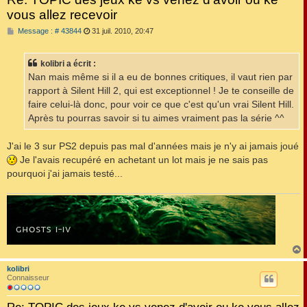
vous allez recevoir
M
Message : # 43844
31 juil. 2010, 20:47
e
s
s
kolibri a écrit :
a
g
Nan mais même si il a eu de bonnes critiques, il vaut rien par
e
rapport à Silent Hill 2, qui est exceptionnel ! Je te conseille de
faire celui-là donc, pour voir ce que c'est qu'un vrai Silent Hill.
Après tu pourras savoir si tu aimes vraiment pas la série ^^
J'ai le 3 sur PS2 depuis pas mal d'années mais je n'y ai jamais joué
Je l'avais recupéré en achetant un lot mais je ne sais pas
pourquoi j'ai jamais testé...
kolibri
t
Connaisseur