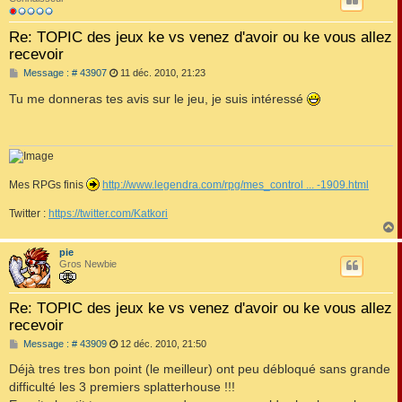
Re: TOPIC des jeux ke vs venez d'avoir ou ke vous allez
recevoir
M
Message : # 43907
11 déc. 2010, 21:23
e
s
Tu me donneras tes avis sur le jeu, je suis intéressé
s
a
g
e
Mes RPGs finis
http://www.legendra.com/rpg/mes_control ... -1909.html
Twitter :
https://twitter.com/Katkori
pie
t
Gros Newbie
Re: TOPIC des jeux ke vs venez d'avoir ou ke vous allez
recevoir
M
Message : # 43909
12 déc. 2010, 21:50
e
s
Déjà tres tres bon point (le meilleur) ont peu débloqué sans grande
s
difficulté les 3 premiers splatterhouse !!!
a
g