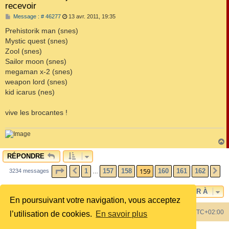
recevoir
M
Message : # 46277
13 avr. 2011, 19:35
e
s
Prehistorik man (snes)
s
Mystic quest (snes)
a
g
Zool (snes)
e
Sailor moon (snes)
megaman x-2 (snes)
weapon lord (snes)
kid icarus (nes)
vive les brocantes !
RÉPONDRE
t
PAGE
159
SUR
162
159
1
157
158
160
161
162
3234 messages
PRÉCÉDENTE
S
…
ALLER À
En poursuivant votre navigation, vous acceptez
Index du forum
Heures au format
UTC+02:00
l’utilisation de cookies.
En savoir plus