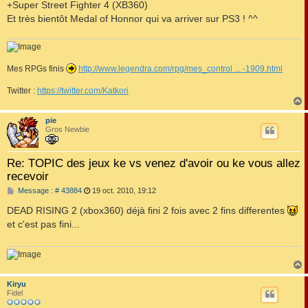
+Super Street Fighter 4 (XB360)
Et très bientôt Medal of Honnor qui va arriver sur PS3 ! ^^
Mes RPGs finis
http://www.legendra.com/rpg/mes_control ... -1909.html
Twitter :
https://twitter.com/Katkori
pie
t
Gros Newbie
Re: TOPIC des jeux ke vs venez d'avoir ou ke vous allez
recevoir
M
Message : # 43884
19 oct. 2010, 19:12
e
s
DEAD RISING 2 (xbox360) déjà fini 2 fois avec 2 fins differentes
s
et c'est pas fini...
a
g
e
Kiryu
t
Fidel