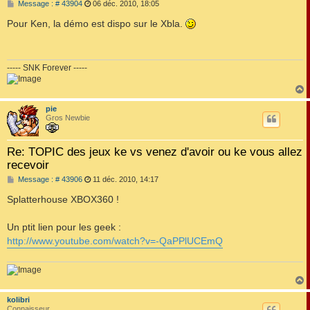
M
Message : # 43904
06 déc. 2010, 18:05
e
s
Pour Ken, la démo est dispo sur le Xbla.
s
a
g
e
----- SNK Forever -----
pie
t
Gros Newbie
Re: TOPIC des jeux ke vs venez d'avoir ou ke vous allez
recevoir
M
Message : # 43906
11 déc. 2010, 14:17
e
s
Splatterhouse XBOX360 !
s
a
g
Un ptit lien pour les geek :
e
http://www.youtube.com/watch?v=-QaPPlUCEmQ
kolibri
t
Connaisseur