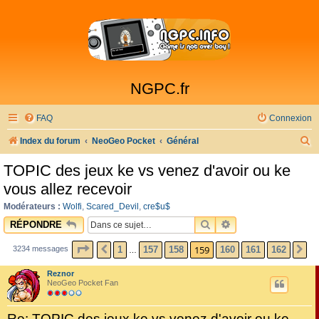
NGPC.fr
FAQ
Connexion
R
Index du forum
NeoGeo Pocket
Général
e
TOPIC des jeux ke vs venez d'avoir ou ke
c
vous allez recevoir
h
Modérateurs :
Wolfi
,
Scared_Devil
,
cre$u$
e
RECHERCHER
RECHERCHE AVAN
RÉPONDRE
r
PAGE
159
SUR
162
159
1
157
158
160
161
162
3234 messages
PRÉCÉDENTE
S
…
c
h
Reznor
NeoGeo Pocket Fan
e
r
Re: TOPIC des jeux ke vs venez d'avoir ou ke