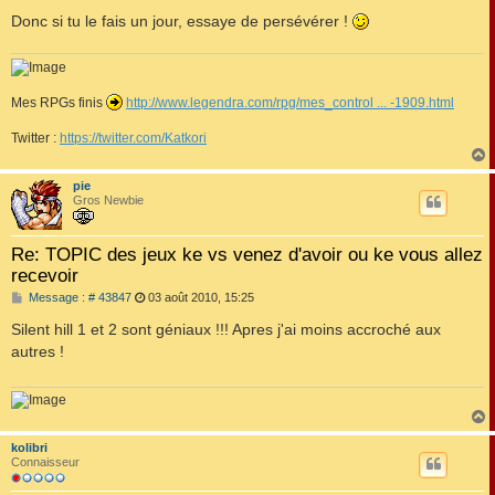
Donc si tu le fais un jour, essaye de persévérer !
Mes RPGs finis
http://www.legendra.com/rpg/mes_control ... -1909.html
Twitter :
https://twitter.com/Katkori
pie
t
Gros Newbie
Re: TOPIC des jeux ke vs venez d'avoir ou ke vous allez
recevoir
M
Message : # 43847
03 août 2010, 15:25
e
s
Silent hill 1 et 2 sont géniaux !!! Apres j'ai moins accroché aux
s
autres !
a
g
e
kolibri
t
Connaisseur