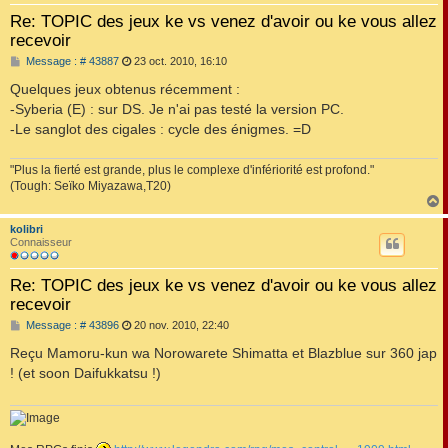
Re: TOPIC des jeux ke vs venez d'avoir ou ke vous allez
recevoir
M
Message : # 43887
23 oct. 2010, 16:10
e
s
Quelques jeux obtenus récemment :
s
-Syberia (E) : sur DS. Je n'ai pas testé la version PC.
a
g
-Le sanglot des cigales : cycle des énigmes. =D
e
"Plus la fierté est grande, plus le complexe d'infériorité est profond."
(Tough: Seïko Miyazawa,T20)
kolibri
t
Connaisseur
Re: TOPIC des jeux ke vs venez d'avoir ou ke vous allez
recevoir
M
Message : # 43896
20 nov. 2010, 22:40
e
s
Reçu Mamoru-kun wa Norowarete Shimatta et Blazblue sur 360 jap
s
! (et soon Daifukkatsu !)
a
g
e