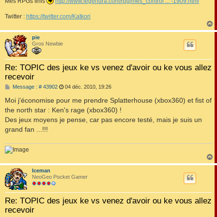
Mes RPGs finis
http://www.legendra.com/rpg/mes_control ... -1909.html
Twitter :
https://twitter.com/Katkori
pie
t
Gros Newbie
Re: TOPIC des jeux ke vs venez d'avoir ou ke vous allez
recevoir
M
Message : # 43902
04 déc. 2010, 19:26
e
s
Moi j'économise pour me prendre Splatterhouse (xbox360) et fist of
s
the north star : Ken's rage (xbox360) !
a
g
Des jeux moyens je pense, car pas encore testé, mais je suis un
e
grand fan ...!!!
Iceman
t
NeoGeo Pocket Gamer
Re: TOPIC des jeux ke vs venez d'avoir ou ke vous allez
recevoir