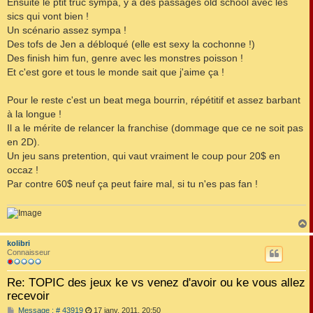
Ensuite le ptit truc sympa, y a des passages old school avec les
e
sics qui vont bien !
Un scénario assez sympa !
Des tofs de Jen a débloqué (elle est sexy la cochonne !)
Des finish him fun, genre avec les monstres poisson !
Et c'est gore et tous le monde sait que j'aime ça !
Pour le reste c'est un beat mega bourrin, répétitif et assez barbant
à la longue !
Il a le mérite de relancer la franchise (dommage que ce ne soit pas
en 2D).
Un jeu sans pretention, qui vaut vraiment le coup pour 20$ en
occaz !
Par contre 60$ neuf ça peut faire mal, si tu n'es pas fan !
kolibri
t
Connaisseur
Re: TOPIC des jeux ke vs venez d'avoir ou ke vous allez
recevoir
M
Message : # 43919
17 janv. 2011, 20:50