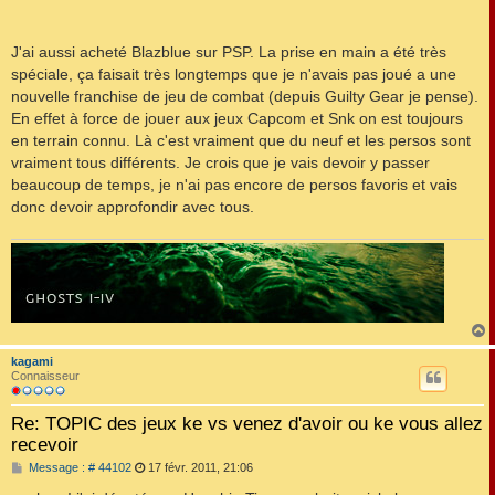
J'ai aussi acheté Blazblue sur PSP. La prise en main a été très
spéciale, ça faisait très longtemps que je n'avais pas joué a une
nouvelle franchise de jeu de combat (depuis Guilty Gear je pense).
En effet à force de jouer aux jeux Capcom et Snk on est toujours
en terrain connu. Là c'est vraiment que du neuf et les persos sont
vraiment tous différents. Je crois que je vais devoir y passer
beaucoup de temps, je n'ai pas encore de persos favoris et vais
donc devoir approfondir avec tous.
kagami
t
Connaisseur
Re: TOPIC des jeux ke vs venez d'avoir ou ke vous allez
recevoir
M
Message : # 44102
17 févr. 2011, 21:06
e
s