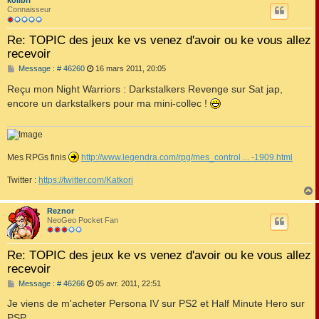
kolibri
t
Connaisseur
Re: TOPIC des jeux ke vs venez d'avoir ou ke vous allez
recevoir
M
Message : # 46260
16 mars 2011, 20:05
e
s
Reçu mon Night Warriors : Darkstalkers Revenge sur Sat jap,
s
encore un darkstalkers pour ma mini-collec !
a
g
e
Mes RPGs finis
http://www.legendra.com/rpg/mes_control ... -1909.html
Twitter :
https://twitter.com/Katkori
Reznor
t
NeoGeo Pocket Fan
Re: TOPIC des jeux ke vs venez d'avoir ou ke vous allez
recevoir
M
Message : # 46266
05 avr. 2011, 22:51
e
s
Je viens de m'acheter Persona IV sur PS2 et Half Minute Hero sur
s
PSP.