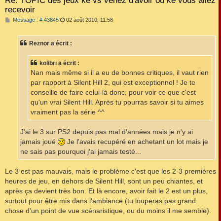
Re: TOPIC des jeux ke vs venez d'avoir ou ke vous allez
recevoir
M
Message : # 43845
02 août 2010, 11:58
e
s
s
Reznor a écrit :
a
g
e
kolibri a écrit :
Nan mais même si il a eu de bonnes critiques, il vaut rien
par rapport à Silent Hill 2, qui est exceptionnel ! Je te
conseille de faire celui-là donc, pour voir ce que c'est
qu'un vrai Silent Hill. Après tu pourras savoir si tu aimes
vraiment pas la série ^^
J'ai le 3 sur PS2 depuis pas mal d'années mais je n'y ai
jamais joué
Je l'avais recupéré en achetant un lot mais je
ne sais pas pourquoi j'ai jamais testé...
Le 3 est pas mauvais, mais le problème c'est que les 2-3 premières
heures de jeu, en dehors de Silent Hill, sont un peu chiantes, et
après ça devient très bon. Et là encore, avoir fait le 2 est un plus,
surtout pour être mis dans l'ambiance (tu louperas pas grand
chose d'un point de vue scénaristique, ou du moins il me semble).