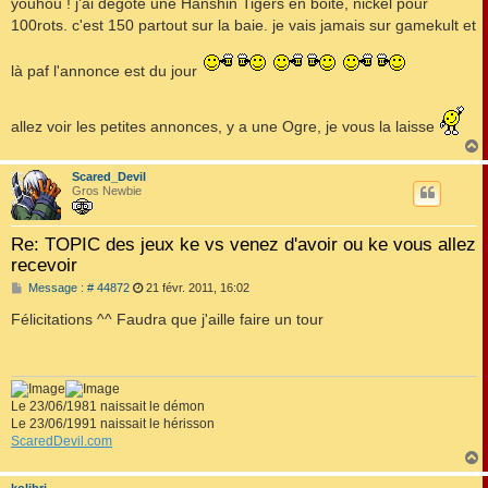
youhou ! j'ai dégoté une Hanshin Tigers en boite, nickel pour
s
100rots. c'est 150 partout sur la baie. je vais jamais sur gamekult et
a
g
e
là paf l'annonce est du jour
allez voir les petites annonces, y a une Ogre, je vous la laisse
Scared_Devil
t
Gros Newbie
Re: TOPIC des jeux ke vs venez d'avoir ou ke vous allez
recevoir
M
Message : # 44872
21 févr. 2011, 16:02
e
s
Félicitations ^^ Faudra que j'aille faire un tour
s
a
g
e
Le 23/06/1981 naissait le démon
Le 23/06/1991 naissait le hérisson
ScaredDevil.com