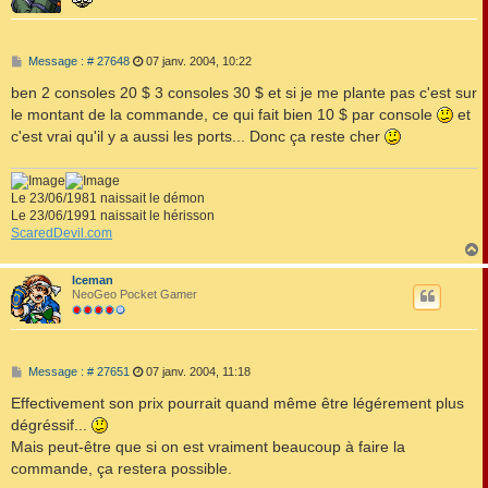
M
Message : # 27648
07 janv. 2004, 10:22
e
s
ben 2 consoles 20 $ 3 consoles 30 $ et si je me plante pas c'est sur
s
le montant de la commande, ce qui fait bien 10 $ par console
et
a
g
c'est vrai qu'il y a aussi les ports... Donc ça reste cher
e
Le 23/06/1981 naissait le démon
Le 23/06/1991 naissait le hérisson
ScaredDevil.com
Iceman
t
NeoGeo Pocket Gamer
M
Message : # 27651
07 janv. 2004, 11:18
e
s
Effectivement son prix pourrait quand même être légérement plus
s
dégréssif...
a
g
Mais peut-être que si on est vraiment beaucoup à faire la
e
commande, ça restera possible.