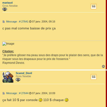
mariaud
t
Gros Newbie
M
Message : # 27641
07 janv. 2004, 09:16
e
s
c pas mal comme baisse de prix ça
s
a
g
e
Citation:
"Je préfere glisser ma peau sous des draps pour le plaisir des sens, que de la
risquer sous les drapeaux pour le prix de l'essence."
Raymond Devos
.
Scared_Devil
t
Gros Newbie
M
Message : # 27644
07 janv. 2004, 10:09
e
s
ça fait 10 $ par console
110 $ chaque
s
a