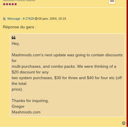
t
NeoGeo Pocket Master
M
Message : # 27628
06 janv. 2004, 19:19
e
s
Réponse du gars :
s
a
g
e
Hey,
Mashmods.com's next update was going to contain discounts
for
multi-purchases, and combo packs. We were thinking of a
$20 discount for any
two system purchases, $30 for three and $40 for four etc (off
the total
price).
Thanks for inquiring,
Gregor
Mashmods.com