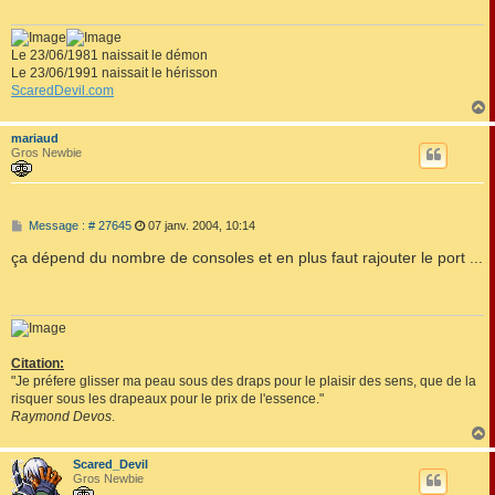
g
e
Le 23/06/1981 naissait le démon
Le 23/06/1991 naissait le hérisson
ScaredDevil.com
mariaud
t
Gros Newbie
M
Message : # 27645
07 janv. 2004, 10:14
e
s
ça dépend du nombre de consoles et en plus faut rajouter le port ...
s
a
g
e
Citation:
"Je préfere glisser ma peau sous des draps pour le plaisir des sens, que de la
risquer sous les drapeaux pour le prix de l'essence."
Raymond Devos
.
Scared_Devil
t
Gros Newbie