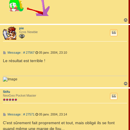
pie
t
Gros Newbie
M
Message : # 27567
05 janv. 2004, 23:10
e
s
Le résultat est terrible !
s
a
g
e
Stifu
t
NeoGeo Pocket Master
M
Message : # 27571
05 janv. 2004, 23:14
e
s
C'est sûrement fait proprement et tout, mais obligé ils se font
s
quand même une marge de fou...
a