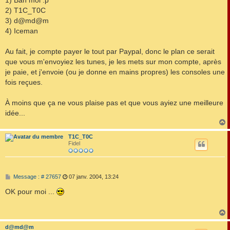
1) Bah moi :p
2) T1C_T0C
3) d@md@m
4) Iceman
Au fait, je compte payer le tout par Paypal, donc le plan ce serait
que vous m'envoyiez les tunes, je les mets sur mon compte, après
je paie, et j'envoie (ou je donne en mains propres) les consoles une
fois reçues.
À moins que ça ne vous plaise pas et que vous ayiez une meilleure
idée...
T1C_T0C
t
Fidel
M
Message : # 27657
07 janv. 2004, 13:24
e
s
OK pour moi ...
s
a
g
e
d@md@m