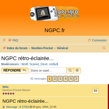
NGPC.fr
FAQ
Connexion
R
Index du forum
NeoGeo Pocket
Général
e
NGPC rétro-éclairée...
c
Modérateurs :
Wolfi
,
Scared_Devil
,
cre$u$
h
RECHERCHER
RECHERCHE AVAN
RÉPONDRE
e
1
2
3
4
5
82 messages
SUIVANTE
r
c
Stifu
NeoGeo Pocket Master
h
e
NGPC rétro-éclairée...
r
M
Message : # 27563
05 janv. 2004, 22:49