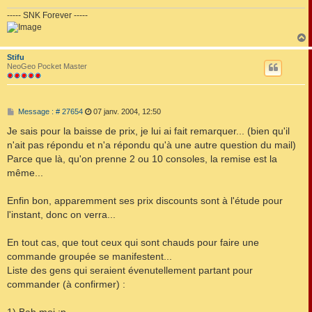
----- SNK Forever -----
Stifu
t
NeoGeo Pocket Master
M
Message : # 27654
07 janv. 2004, 12:50
e
s
Je sais pour la baisse de prix, je lui ai fait remarquer... (bien qu'il
s
n'ait pas répondu et n'a répondu qu'à une autre question du mail)
a
g
Parce que là, qu'on prenne 2 ou 10 consoles, la remise est la
e
même...
Enfin bon, apparemment ses prix discounts sont à l'étude pour
l'instant, donc on verra...
En tout cas, que tout ceux qui sont chauds pour faire une
commande groupée se manifestent...
Liste des gens qui seraient évenutellement partant pour
commander (à confirmer) :