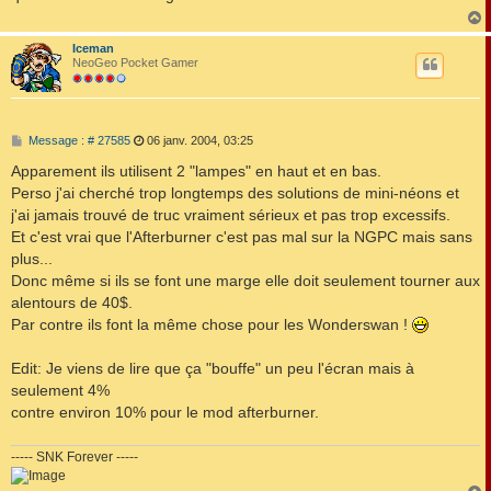
g
e
Iceman
t
NeoGeo Pocket Gamer
M
Message : # 27585
06 janv. 2004, 03:25
e
s
Apparement ils utilisent 2 "lampes" en haut et en bas.
s
Perso j'ai cherché trop longtemps des solutions de mini-néons et
a
g
j'ai jamais trouvé de truc vraiment sérieux et pas trop excessifs.
e
Et c'est vrai que l'Afterburner c'est pas mal sur la NGPC mais sans
plus...
Donc même si ils se font une marge elle doit seulement tourner aux
alentours de 40$.
Par contre ils font la même chose pour les Wonderswan !
Edit: Je viens de lire que ça "bouffe" un peu l'écran mais à
seulement 4%
contre environ 10% pour le mod afterburner.
----- SNK Forever -----