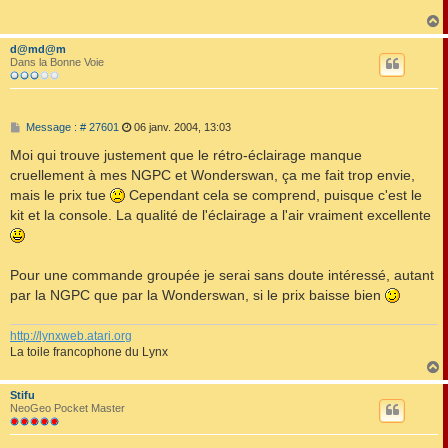
a
g
e
d@md@m
t
Dans la Bonne Voie
M
Message : # 27601
06 janv. 2004, 13:03
e
s
Moi qui trouve justement que le rétro-éclairage manque
s
cruellement à mes NGPC et Wonderswan, ça me fait trop envie,
a
g
mais le prix tue
Cependant cela se comprend, puisque c'est le
e
kit et la console. La qualité de l'éclairage a l'air vraiment excellente
Pour une commande groupée je serai sans doute intéressé, autant
par la NGPC que par la Wonderswan, si le prix baisse bien
http://lynxweb.atari.org
La toile francophone du Lynx
Stifu
t
NeoGeo Pocket Master