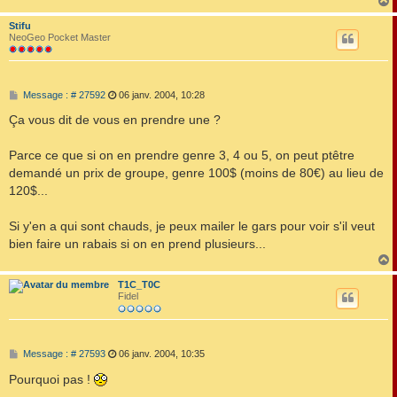
Stifu
t
NeoGeo Pocket Master
M
Message : # 27592
06 janv. 2004, 10:28
e
s
Ça vous dit de vous en prendre une ?
s
a
g
Parce ce que si on en prendre genre 3, 4 ou 5, on peut ptêtre
e
demandé un prix de groupe, genre 100$ (moins de 80€) au lieu de
120$...
Si y'en a qui sont chauds, je peux mailer le gars pour voir s'il veut
bien faire un rabais si on en prend plusieurs...
T1C_T0C
t
Fidel
M
Message : # 27593
06 janv. 2004, 10:35
e
s
Pourquoi pas !
s