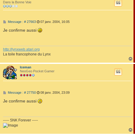
t
Dans la Bonne Voie
M
Message : # 27663
07 janv. 2004, 16:05
e
s
Je confirme aussi
s
a
g
e
http://lynxweb.atari.org
La toile francophone du Lynx
Iceman
t
NeoGeo Pocket Gamer
M
Message : # 27750
08 janv. 2004, 23:09
e
s
Je confirme aussi
s
a
g
e
----- SNK Forever -----