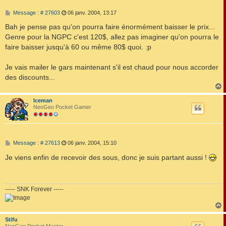
M
Message : # 27603
06 janv. 2004, 13:17
e
s
Bah je pense pas qu'on pourra faire énormément baisser le prix...
s
Genre pour la NGPC c'est 120$, allez pas imaginer qu'on pourra le
a
g
faire baisser jusqu'à 60 ou même 80$ quoi. :p
e
Je vais mailer le gars maintenant s'il est chaud pour nous accorder
des discounts...
Iceman
t
NeoGeo Pocket Gamer
M
Message : # 27613
06 janv. 2004, 15:10
e
s
Je viens enfin de recevoir des sous, donc je suis partant aussi !
s
a
g
e
----- SNK Forever -----
Stifu