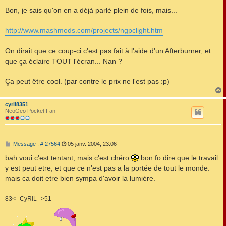
e
s
Bon, je sais qu'on en a déjà parlé plein de fois, mais...
s
a
g
http://www.mashmods.com/projects/ngpclight.htm
e
On dirait que ce coup-ci c'est pas fait à l'aide d'un Afterburner, et
que ça éclaire TOUT l'écran... Nan ?
Ça peut être cool. (par contre le prix ne l'est pas :p)
cyril8351
t
NeoGeo Pocket Fan
M
Message : # 27564
05 janv. 2004, 23:06
e
s
bah voui c'est tentant, mais c'est chéro
bon fo dire que le travail
s
y est peut etre, et que ce n'est pas a la portée de tout le monde.
a
g
mais ca doit etre bien sympa d'avoir la lumière.
e
83<--CyRiL-->51