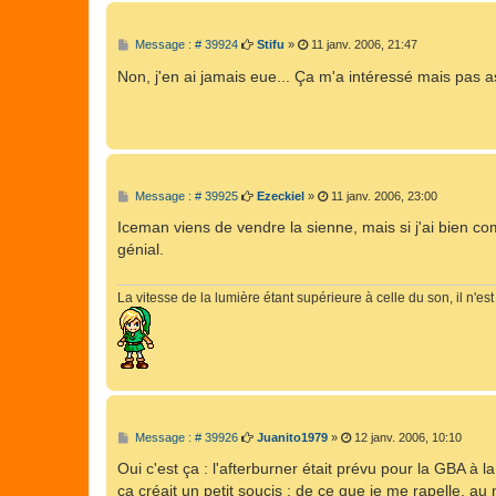
M
Message : # 39924
Stifu
»
11 janv. 2006, 21:47
e
s
Non, j'en ai jamais eue... Ça m'a intéressé mais pas a
s
a
g
e
M
Message : # 39925
Ezeckiel
»
11 janv. 2006, 23:00
e
s
Iceman viens de vendre la sienne, mais si j'ai bien comp
s
génial.
a
g
e
La vitesse de la lumière étant supérieure à celle du son, il n'
M
Message : # 39926
Juanito1979
»
12 janv. 2006, 10:10
e
s
Oui c'est ça : l'afterburner était prévu pour la GBA à
s
ça créait un petit soucis ; de ce que je me rapelle, au
a