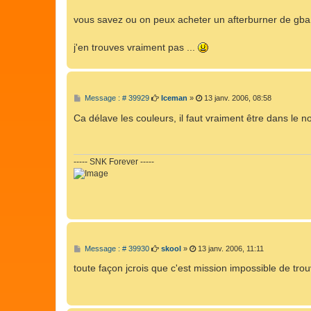
vous savez ou on peux acheter un afterburner de gb
j'en trouves vraiment pas ...
M
Message : # 39929
Iceman
»
13 janv. 2006, 08:58
e
s
Ca délave les couleurs, il faut vraiment être dans le n
s
a
g
e
----- SNK Forever -----
M
Message : # 39930
skool
»
13 janv. 2006, 11:11
e
s
toute façon jcrois que c'est mission impossible de trou
s
a
g
e