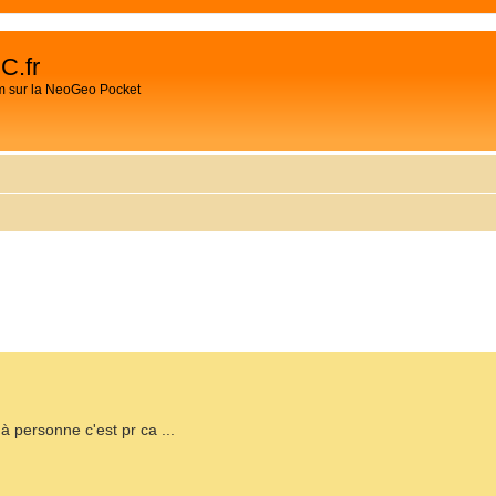
C.fr
m sur la NeoGeo Pocket
CHER
HERCHE AVANCÉE
 à personne c'est pr ca ...