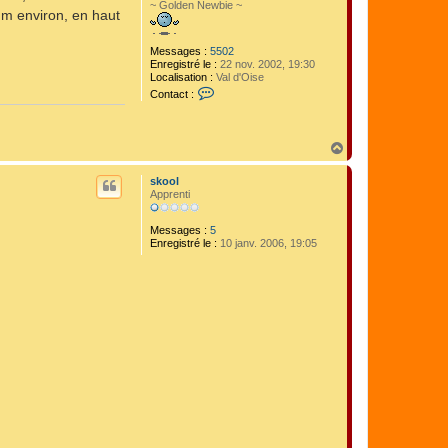
~ Golden Newbie ~
mm environ, en haut
Messages :
5502
Enregistré le :
22 nov. 2002, 19:30
Localisation :
Val d'Oise
C
Contact :
o
n
t
a
H
c
a
t
u
e
skool
t
r
Apprenti
J
u
Messages :
5
a
Enregistré le :
10 janv. 2006, 19:05
n
i
t
o
1
9
7
9