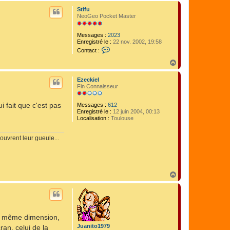
c
u
Stifu
t
t
NeoGeo Pocket Master
e
r
c
Messages :
2023
r
Enregistré le :
22 nov. 2002, 19:58
e
C
Contact :
$
o
u
n
H
$
t
a
a
u
Ezeckiel
c
t
Fin Connaisseur
t
e
r
i fait que c'est pas
Messages :
612
S
Enregistré le :
12 juin 2004, 00:13
t
Localisation :
Toulouse
i
f
u
ouvrent leur gueule...
H
a
u
t
 la même dimension,
Juanito1979
ran, celui de la