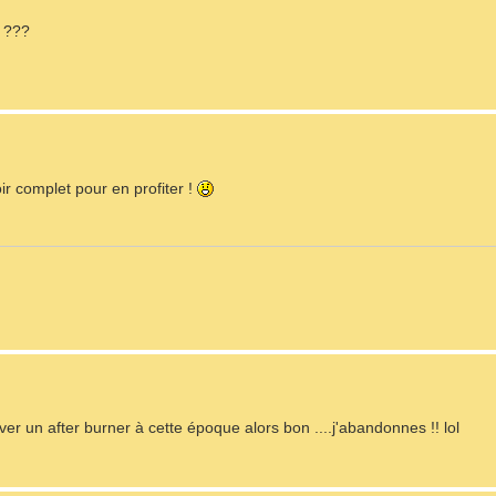
a ???
oir complet pour en profiter !
ver un after burner à cette époque alors bon ....j'abandonnes !! lol