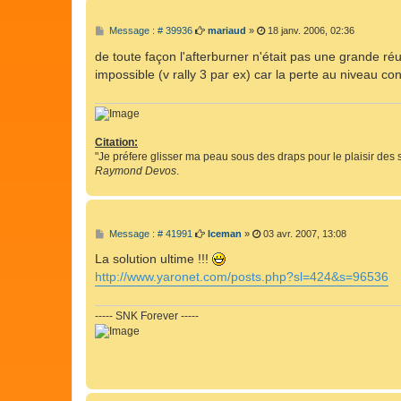
M
Message : # 39936
mariaud
»
18 janv. 2006, 02:36
e
s
de toute façon l'afterburner n'était pas une grande réu
s
impossible (v rally 3 par ex) car la perte au niveau con
a
g
e
Citation:
"Je préfere glisser ma peau sous des draps pour le plaisir des 
Raymond Devos
.
M
Message : # 41991
Iceman
»
03 avr. 2007, 13:08
e
s
La solution ultime !!!
s
http://www.yaronet.com/posts.php?sl=424&s=96536
a
g
e
----- SNK Forever -----