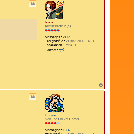
u
c
t
t
e
r
I
teren
c
Administrateur (e)
e
m
a
Messages :
2472
n
Enregistré le :
21 nov. 2002, 16:51
Localisation :
Paris 11
C
Contact :
o
n
t
a
c
t
e
r
t
H
e
a
r
u
e
t
n
Iceman
NeoGeo Pocket Gamer
Messages :
1556
Enregistré le :
23 nov. 2002, 13:28