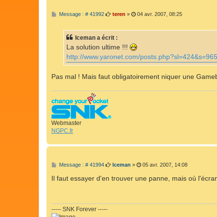
M
Message : # 41992
teren
»
04 avr. 2007, 08:25
e
s
s
Iceman a écrit :
a
g
La solution ultime !!!
e
http://www.yaronet.com/posts.php?sl=424&s=96
Pas mal ! Mais faut obligatoirement niquer une Gam
Webmaster
NGPC.fr
M
Message : # 41994
Iceman
»
05 avr. 2007, 14:08
e
s
Il faut essayer d'en trouver une panne, mais où l'écra
s
a
g
e
----- SNK Forever -----