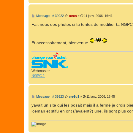
M
Message : # 39922
teren
»
11 janv. 2006, 16:41
e
s
Fait nous des photos si tu tentes de modifier ta NGP
s
a
g
e
Et accessoirement, bienvenue
Webmaster
NGPC.fr
M
Message : # 39923
cre$u$
»
11 janv. 2006, 18:45
e
s
yavait un site qui les posait mais il a fermé je crois bie
s
iceman et stifu en ont (/avaient?) une, ils sont plus c
a
g
e