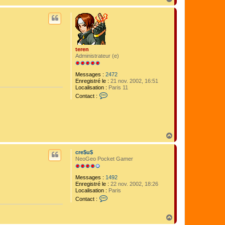
a
u
t
teren
Administrateur (e)
Messages :
2472
Enregistré le :
21 nov. 2002, 16:51
Localisation :
Paris 11
C
Contact :
o
n
t
a
c
t
H
e
a
r
u
t
cre$u$
t
e
NeoGeo Pocket Gamer
r
e
Messages :
1492
n
Enregistré le :
22 nov. 2002, 18:26
Localisation :
Paris
C
Contact :
o
n
t
H
a
a