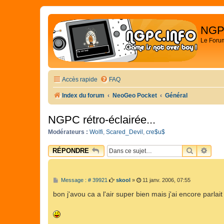
NGP
Le Foru
Accès rapide
FAQ
Index du forum
NeoGeo Pocket
Général
NGPC rétro-éclairée...
Modérateurs :
Wolfi
,
Scared_Devil
,
cre$u$
RECHER
REC
RÉPONDRE
M
Message : # 39921
skool
»
11 janv. 2006, 07:55
e
s
bon j'avou ca a l'air super bien mais j'ai encore parlait
s
a
g
e