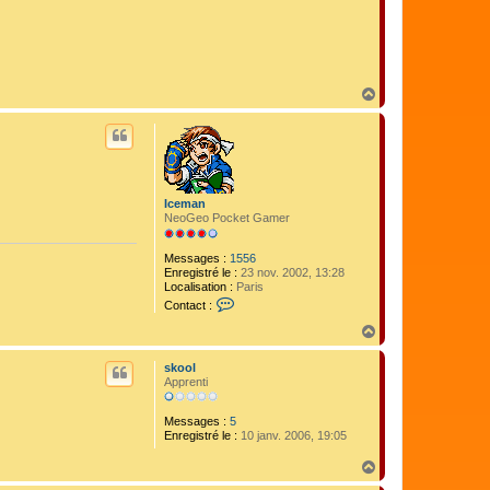
H
a
u
t
Iceman
NeoGeo Pocket Gamer
Messages :
1556
Enregistré le :
23 nov. 2002, 13:28
Localisation :
Paris
C
Contact :
o
n
H
t
a
a
u
skool
c
t
Apprenti
t
e
r
Messages :
5
I
Enregistré le :
10 janv. 2006, 19:05
c
e
H
m
a
a