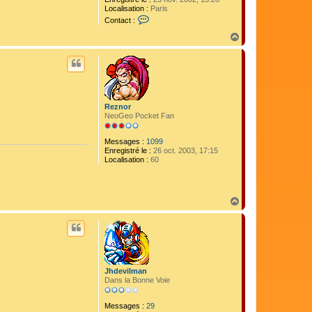
Localisation :
Paris
C
Contact :
o
n
H
t
a
a
u
c
t
t
e
r
I
Reznor
c
NeoGeo Pocket Fan
e
m
a
Messages :
1099
n
Enregistré le :
26 oct. 2003, 17:15
Localisation :
60
H
a
u
t
Jhdevilman
Dans la Bonne Voie
Messages :
29