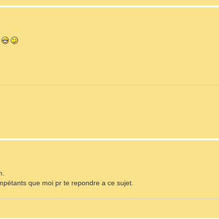
C
n.
ompétants que moi pr te repondre a ce sujet.