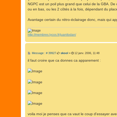
g
NGPC est un poil plus grand que celui de la GBA. De c
e
ou en bas, ou les 2 côtés à la fois, dépendant du plac
Avantage certain du rétro-éclairage donc, mais qui ap
http://membres.lycos.fr/juanitodan/
M
Message : # 39927
skool
»
12 janv. 2006, 11:48
e
s
il faut croire que ca donnes ca apparement :
s
a
g
e
voila moi je penses que ca vaut le coup d'essayer ave