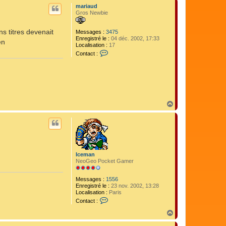
u
n
mariaud
t
Gros Newbie
ns titres devenait
Messages :
3475
Enregistré le :
04 déc. 2002, 17:33
en
Localisation :
17
C
Contact :
o
n
t
a
c
t
e
H
r
a
m
a
u
r
t
i
a
u
d
Iceman
NeoGeo Pocket Gamer
Messages :
1556
Enregistré le :
23 nov. 2002, 13:28
Localisation :
Paris
C
Contact :
o
n
H
t
a
a