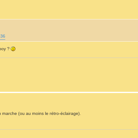
536
eboy ?
n marche (ou au moins le rétro-éclairage).