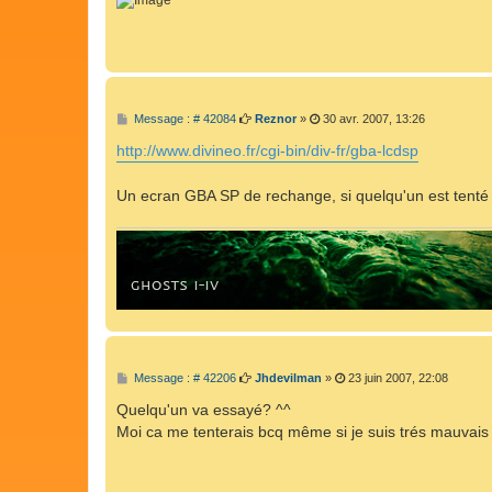
M
Message : # 42084
Reznor
»
30 avr. 2007, 13:26
e
s
http://www.divineo.fr/cgi-bin/div-fr/gba-lcdsp
s
a
g
Un ecran GBA SP de rechange, si quelqu'un est tenté p
e
M
Message : # 42206
Jhdevilman
»
23 juin 2007, 22:08
e
s
Quelqu'un va essayé? ^^
s
Moi ca me tenterais bcq même si je suis trés mauvais 
a
g
e