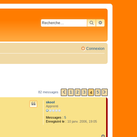
RECHERCHER
RECHERCHE AVA
Connexion
4
1
2
3
5
82 messages
PRÉCÉDENTE
SUIVANTE
skool
Apprenti
Messages :
5
Enregistré le :
10 janv. 2006, 19:05
H